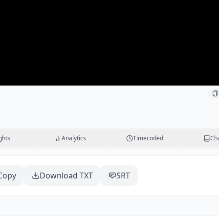
ghts
Analytics
Timecoded
Ch
Copy
Download TXT
SRT