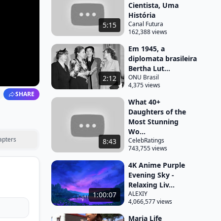
Cientista, Uma
História
Canal Futura
5:15
162,388 views
Em 1945, a
diplomata brasileira
Bertha Lut...
ONU Brasil
2:12
4,375 views
SHARE
What 40+
Daughters of the
Most Stunning
Wo...
apters
CelebRatings
8:43
743,755 views
4K Anime Purple
Evening Sky -
Relaxing Liv...
ALEXIY
1:00:07
4,066,577 views
Maria Life