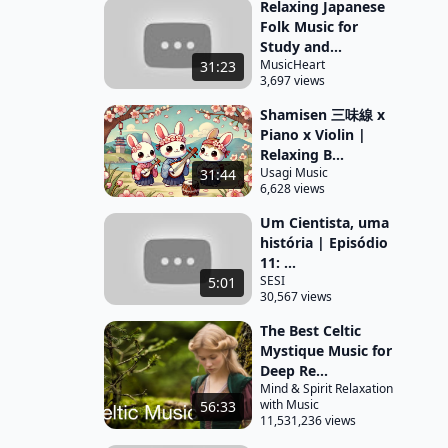
Relaxing Japanese
Folk Music for
Study and...
MusicHeart
31:23
3,697 views
Shamisen 三味線 x
Piano x Violin |
Relaxing B...
Usagi Music
31:44
6,628 views
Um Cientista, uma
história | Episódio
11: ...
SESI
5:01
30,567 views
The Best Celtic
Mystique Music for
Deep Re...
Mind & Spirit Relaxation
with Music
56:33
11,531,236 views