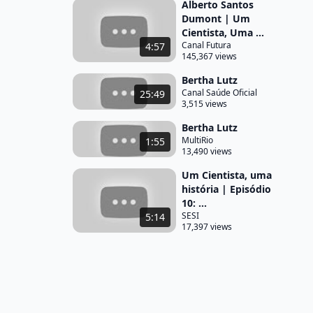
Alberto Santos
Dumont | Um
Cientista, Uma ...
Canal Futura
4:57
145,367 views
Bertha Lutz
Canal Saúde Oficial
25:49
3,515 views
Bertha Lutz
MultiRio
1:55
13,490 views
Um Cientista, uma
história | Episódio
10: ...
SESI
5:14
17,397 views