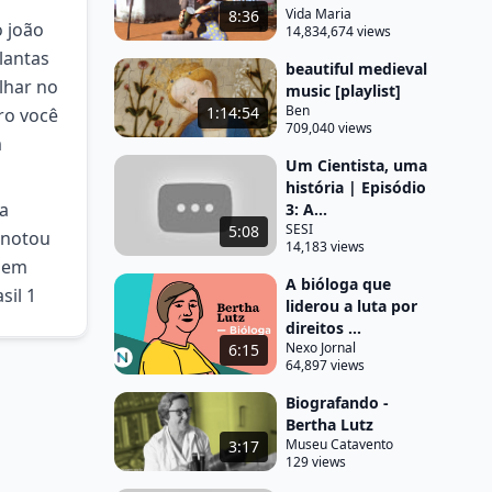
Vida Maria
8:36
o joão
14,834,674 views
lantas
beautiful medieval
lhar no
music [playlist]
Ben
1:14:54
ro você
709,040 views
m
Um Cientista, uma
história | Episódio
ma
3: A...
SESI
5:08
 notou
14,183 views
ssem
A bióloga que
sil 1
liderou a luta por
direitos ...
Nexo Jornal
6:15
64,897 views
Biografando -
Bertha Lutz
Museu Catavento
3:17
129 views