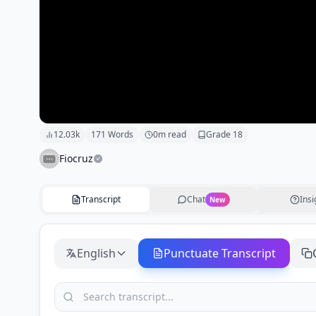
12.03k
171
Words
0
m read
Grade
18
Fiocruz
Transcript
Chat
Insi
New
English
Punctuate Transcript