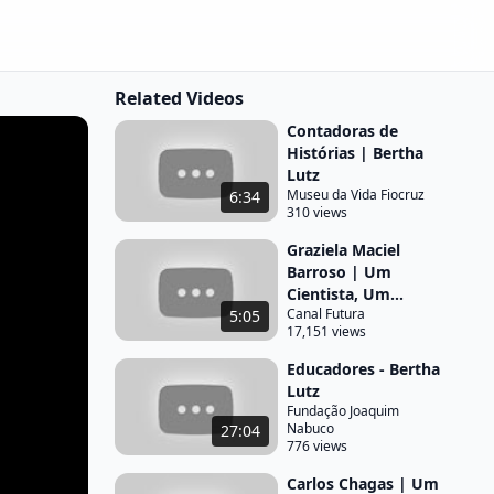
Related Videos
Contadoras de
Histórias | Bertha
Lutz
Museu da Vida Fiocruz
6:34
310 views
Graziela Maciel
Barroso | Um
Cientista, Um...
Canal Futura
5:05
17,151 views
Educadores - Bertha
Lutz
Fundação Joaquim
Nabuco
27:04
776 views
Carlos Chagas | Um