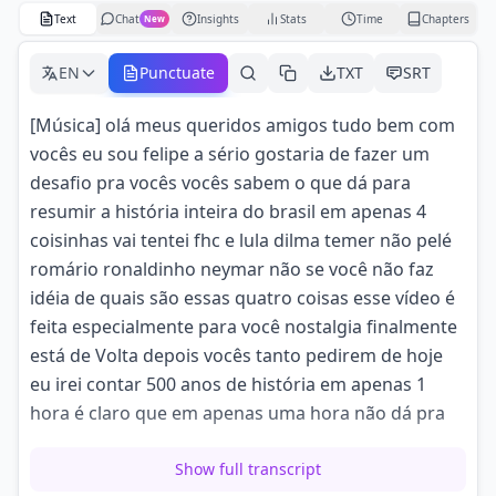
Text
Chat
Insights
Stats
Time
Chapters
New
EN
Punctuate
TXT
SRT
[Música] olá meus queridos amigos tudo bem com
vocês eu sou felipe a sério gostaria de fazer um
desafio pra vocês vocês sabem o que dá para
resumir a história inteira do brasil em apenas 4
coisinhas vai tentei fhc e lula dilma temer não pelé
romário ronaldinho neymar não se você não faz
idéia de quais são essas quatro coisas esse vídeo é
feita especialmente para você nostalgia finalmente
está de Volta depois vocês tanto pedirem de hoje
eu irei contar 500 anos de história em apenas 1
hora é claro que em apenas uma hora não dá pra
falar absolutamente tudo da história do brasil só
Show full transcript
que vou passar por todas as etapas dessa história