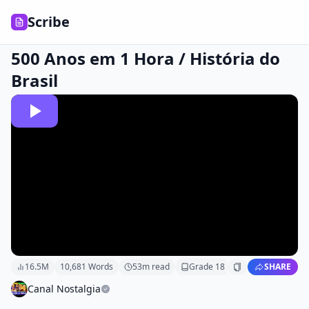
Scribe
500 Anos em 1 Hora / História do
Brasil
16.5M
10,681
Words
53
m read
Grade
18
SHARE
Canal Nostalgia