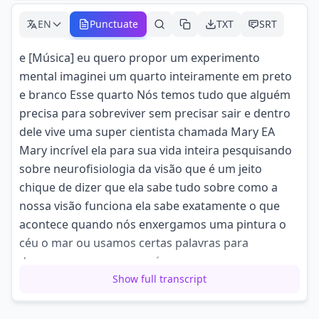
EN
Punctuate
TXT
SRT
e [Música] eu quero propor um experimento
mental imaginei um quarto inteiramente em preto
e branco Esse quarto Nós temos tudo que alguém
precisa para sobreviver sem precisar sair e dentro
dele vive uma super cientista chamada Mary EA
Mary incrível ela para sua vida inteira pesquisando
sobre neurofisiologia da visão que é um jeito
chique de dizer que ela sabe tudo sobre como a
nossa visão funciona ela sabe exatamente o que
acontece quando nós enxergamos uma pintura o
céu o mar ou usamos certas palavras para
descrever as cores que nós enxergamos como
amarelo azul vermelho ela sabe
Show full transcript
o que acontece no nosso cérebro condonimos para