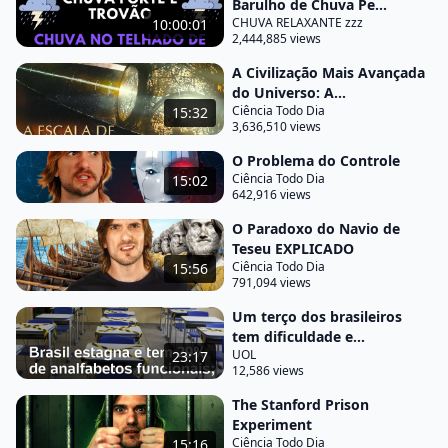
Barulho de Chuva Pe...
sentimos por meio de palavras imagens ou sons
CHUVA RELAXANTE zzz
10:00:01
mas não tem como
2,444,885 views
garantir que o vermelho que eu vejo é o mesmo
A Civilização Mais Avançada
do Universo: A...
vermelho que você ver mas podemos estar apenas
Ciência Todo Dia
15:32
usando as mesmas palavras para nos referir aos
3,636,510 views
objetos do mundo que possui na cor vermelha seja
O Problema do Controle
lá como o nosso cérebro interpreta nisso agora
Ciência Todo Dia
15:02
642,916 views
vamos imaginar que a Mary passou a se interessar
especificamente sobre a cor vermelha Ela estudou
O Paradoxo do Navio de
Teseu EXPLICADO
tudo sobre o vermelho é o menino desde
Ciência Todo Dia
15:56
informações físicas químicas biológicas e a partir
791,094 views
disso altamente as informações históricas e
Um terço dos brasileiros
psicológicas e filosóficas culturais linguísticas em
tem dificuldade e...
qualquer informação se existe alguma informação
UOL
23:17
12,586 views
sobre a cor vermelha a Mary tem esse
The Stanford Prison
meu. Esse conhecimento da é chamado de
Experiment
conhecimento físico ele não requer qualquer
Ciência Todo Dia
15:16