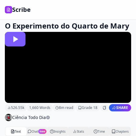
Scribe
O Experimento do Quarto de Mary
526.55k
1,660
Words
8
m read
Grade
18
SHARE
Ciência Todo Dia
Text
Chat
Insights
Stats
Time
Chapters
New