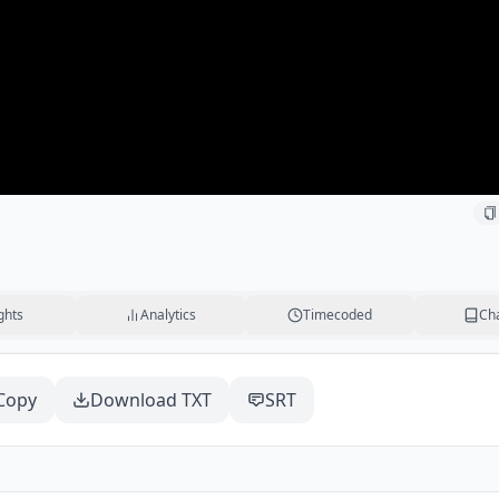
ghts
Analytics
Timecoded
Ch
Copy
Download TXT
SRT