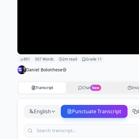
891
507
Words
2
m read
Grade
11
Daniel Bolonhese
Transcript
Chat
Insi
New
English
Punctuate Transcript