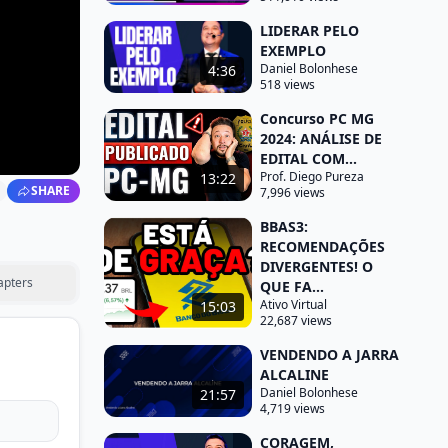
LIDERAR PELO
EXEMPLO
Daniel Bolonhese
4:36
518 views
Concurso PC MG
2024: ANÁLISE DE
EDITAL COM...
Prof. Diego Pureza
13:22
SHARE
7,996 views
BBAS3:
RECOMENDAÇÕES
DIVERGENTES! O
apters
QUE FA...
Ativo Virtual
15:03
22,687 views
VENDENDO A JARRA
ALCALINE
Daniel Bolonhese
21:57
4,719 views
CORAGEM,