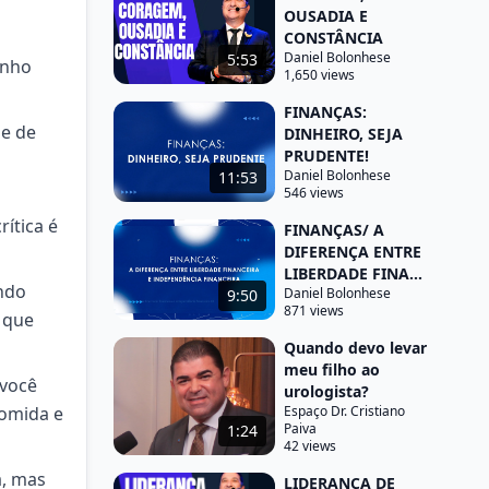
OUSADIA E
CONSTÂNCIA
Daniel Bolonhese
5:53
inho
1,650 views
FINANÇAS:
 e de
DINHEIRO, SEJA
PRUDENTE!
Daniel Bolonhese
11:53
546 views
rítica é
FINANÇAS/ A
DIFERENÇA ENTRE
LIBERDADE FINA...
ando
Daniel Bolonhese
9:50
871 views
 que
Quando devo levar
meu filho ao
 você
urologista?
comida e
Espaço Dr. Cristiano
Paiva
1:24
42 views
a, mas
LIDERANÇA DE