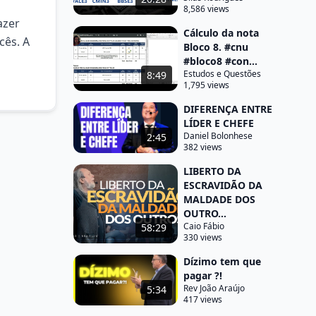
8,586 views
azer
Cálculo da nota
cês. A
Bloco 8. #cnu
#bloco8 #con...
Estudos e Questões
8:49
1,795 views
DIFERENÇA ENTRE
LÍDER E CHEFE
Daniel Bolonhese
2:45
382 views
LIBERTO DA
ESCRAVIDÃO DA
MALDADE DOS
OUTRO...
Caio Fábio
58:29
330 views
Dízimo tem que
pagar ?!
Rev João Araújo
5:34
417 views