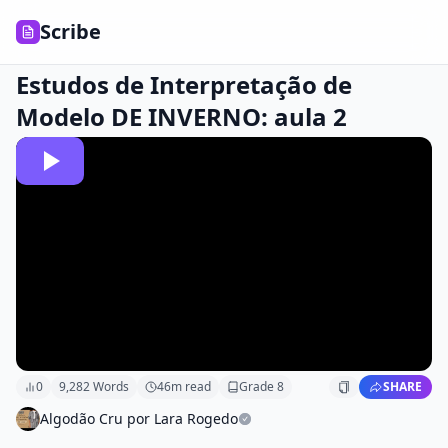
Scribe
Estudos de Interpretação de
Modelo DE INVERNO: aula 2
0
9,282
Words
46
m read
Grade
8
SHARE
Algodão Cru por Lara Rogedo