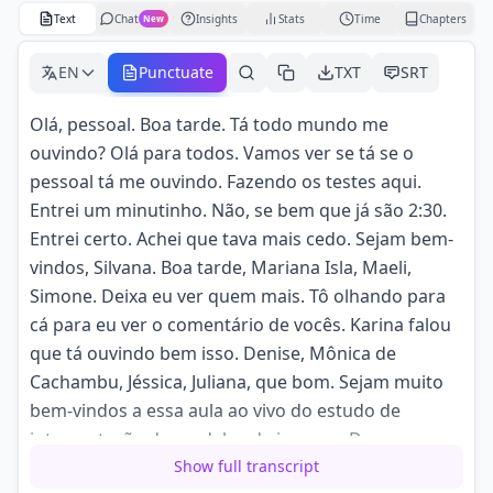
Text
Chat
Insights
Stats
Time
Chapters
New
EN
Punctuate
TXT
SRT
Olá, pessoal. Boa tarde. Tá todo mundo me
ouvindo? Olá para todos. Vamos ver se tá se o
pessoal tá me ouvindo. Fazendo os testes aqui.
Entrei um minutinho. Não, se bem que já são 2:30.
Entrei certo. Achei que tava mais cedo. Sejam bem-
vindos, Silvana. Boa tarde, Mariana Isla, Maeli,
Simone. Deixa eu ver quem mais. Tô olhando para
cá para eu ver o comentário de vocês. Karina falou
que tá ouvindo bem isso. Denise, Mônica de
Cachambu, Jéssica, Juliana, que bom. Sejam muito
bem-vindos a essa aula ao vivo do estudo de
interpretação de modelos de inverno. De
Show full transcript
seis em seis meses eu faço esse evento e é sempre