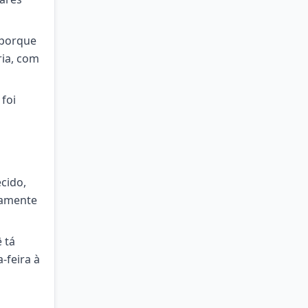
 porque
ria, com
foi
o
cido,
tamente
 tá
-feira à