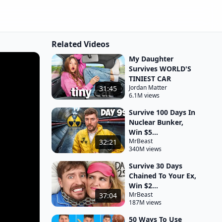
Related Videos
My Daughter
Survives WORLD'S
TINIEST CAR
Jordan Matter
31:45
6.1M views
Survive 100 Days In
Nuclear Bunker,
Win $5...
MrBeast
32:21
340M views
Survive 30 Days
Chained To Your Ex,
Win $2...
MrBeast
37:04
187M views
50 Ways To Use