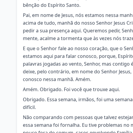
bênção do Espírito Santo.
Pai, em nome de Jesus, nós estamos nessa manhã
acima de tudo, manhã do nosso Senhor Jesus Cri
pedir a sua presença aqui. Queremos pedir, Senh
mente, acalme a tormenta que às vezes nós traz
E que o Senhor fale ao nosso coração, que o Sen
estamos aqui para falar conosco, porque, Espír
palavras jogadas ao vento, Senhor, mas contigo é
deixe, pelo contrário, em nome do Senhor Jesus, 
conosco nessa manhã. Amém.
Amém. Obrigado. Foi você que trouxe aqui.
Obrigado. Essa semana, irmãos, foi uma semana
difícil.
Não comparando com pessoas que talvez estejam 
essa semana foi fornalha. Eu tive problemas no 
pouco fora do comum, casos envolvendo família, é