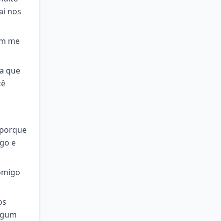
ai nos
tem me
ia que
cê
 porque
ego e
comigo
os
algum