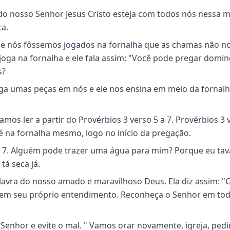
z do nosso Senhor Jesus Cristo esteja com todos nós nessa 
ca.
e se nós fôssemos jogados na fornalha que as chamas não n
e joga na fornalha e ele fala assim: "Você pode pregar domi
s?
prega umas peças em nós e ele nos ensina em meio da fornal
os ler a partir do Provérbios 3 verso 5 a 7. Provérbios 3 
e é na fornalha mesmo, logo no início da pregação.
 a 7. Alguém pode trazer uma água para mim? Porque eu tav
tá seca já.
palavra do nosso amado e maravilhoso Deus. Ela diz assim: "
e em seu próprio entendimento. Reconheça o Senhor em to
 Senhor e evite o mal. " Vamos orar novamente, igreja, ped