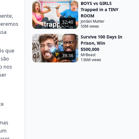
BOYS vs GIRLS
Trapped in a TINY
mente,
ROOM
Jordan Matter
32:40
queremos
50M views
ssa
Survive 100 Days In
Prison, Win
$500,000
ós que
MrBeast
39:36
 são
136M views
ão nos
ser
te
 mas
 um
iares