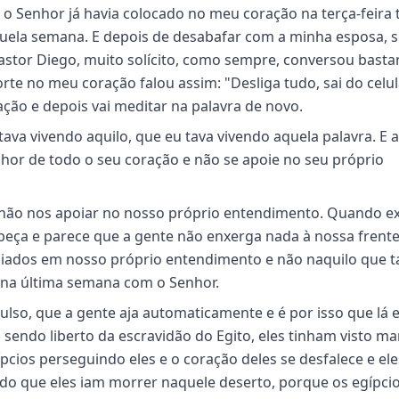
e o Senhor já havia colocado no meu coração na terça-feira
quela semana. E depois de desabafar com a minha esposa, s
Pastor Diego, muito solícito, como sempre, conversou basta
e no meu coração falou assim: "Desliga tudo, sai do celula
ção e depois vai meditar na palavra de novo.
tava vivendo aquilo, que eu tava vivendo aquela palavra. E a
hor de todo o seu coração e não se apoie no seu próprio
 e não nos apoiar no nosso próprio entendimento. Quando ex
eça e parece que a gente não enxerga nada à nossa frent
oiados em nosso próprio entendimento e não naquilo que ta
 na última semana com o Senhor.
ulso, que a gente aja automaticamente e é por isso que lá
sendo liberto da escravidão do Egito, eles tinham visto ma
ípcios perseguindo eles e o coração deles se desfalece e ele
o que eles iam morrer naquele deserto, porque os egípci