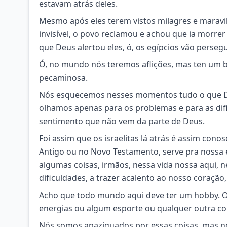
estavam atrás deles.
Mesmo após eles terem vistos milagres e maravil
invisível, o povo reclamou e achou que ia morre
que Deus alertou eles, ó, os egípcios vão persegu
Ó, no mundo nós teremos aflições, mas ten um b
pecaminosa.
Nós esquecemos nesses momentos tudo o que Deu
olhamos apenas para os problemas e para as di
sentimento que não vem da parte de Deus.
Foi assim que os israelitas lá atrás é assim cono
Antigo ou no Novo Testamento, serve pra nossa e
algumas coisas, irmãos, nessa vida nossa aqui,
dificuldades, a trazer acalento ao nosso coraçã
Acho que todo mundo aqui deve ter um hobby. Ou
energias ou algum esporte ou qualquer outra coisa.
Nós somos apaziguados por essas coisas, mas n