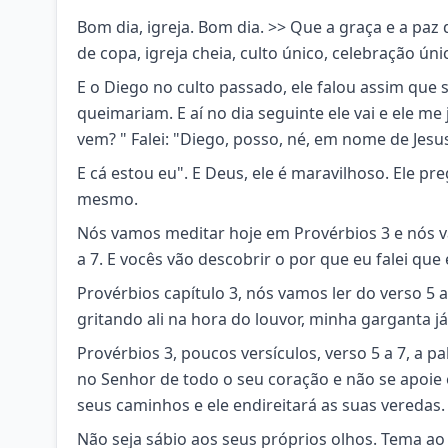
Bom dia, igreja. Bom dia. >> Que a graça e a pa
de copa, igreja cheia, culto único, celebração úni
E o Diego no culto passado, ele falou assim qu
queimariam. E aí no dia seguinte ele vai e ele m
vem? " Falei: "Diego, posso, né, em nome de Jesu
E cá estou eu". E Deus, ele é maravilhoso. Ele 
mesmo.
Nós vamos meditar hoje em Provérbios 3 e nós vam
a 7. E vocês vão descobrir o por que eu falei qu
Provérbios capítulo 3, nós vamos ler do verso 5
gritando ali na hora do louvor, minha garganta já 
Provérbios 3, poucos versículos, verso 5 a 7, a 
no Senhor de todo o seu coração e não se apoi
seus caminhos e ele endireitará as suas veredas.
Não seja sábio aos seus próprios olhos. Tema ao