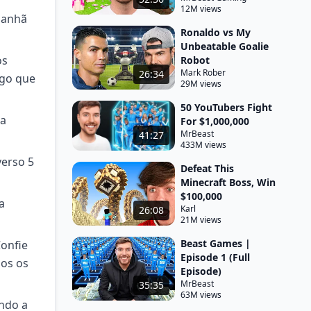
12M views
manhã
Ronaldo vs My
Unbeatable Goalie
os
Robot
Mark Rober
26:34
ngo que
29M views
50 YouTubers Fight
ha
For $1,000,000
MrBeast
41:27
433M views
verso 5
Defeat This
Minecraft Boss, Win
$100,000
a
Karl
26:08
21M views
Beast Games |
Confie
Episode 1 (Full
dos os
Episode)
MrBeast
35:35
63M views
indo a