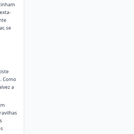
 tinham
exta-
nte
r, se
iste
e. Como
lvez a
 em
ravilhas
s
os