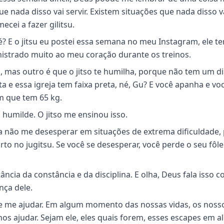
 nada disso vai servir. Existem situações que nada disso v
ecei a fazer gilitsu.
né? E o jitsu eu postei essa semana no meu Instagram, ele 
nistrado muito ao meu coração durante os treinos.
o, mas outro é que o jitso te humilha, porque não tem um d
ta e essa igreja tem faixa preta, né, Gu? E você apanha e vo
m que tem 65 kg.
 humilde. O jitso me ensinou isso.
 a não me desesperar em situações de extrema dificuldade,
to no jugitsu. Se você se desesperar, você perde o seu fôl
cia da constância e da disciplina. E olha, Deus fala isso 
nça dele.
de me ajudar. Em algum momento das nossas vidas, os noss
s ajudar. Sejam ele, eles quais forem, esses escapes em 