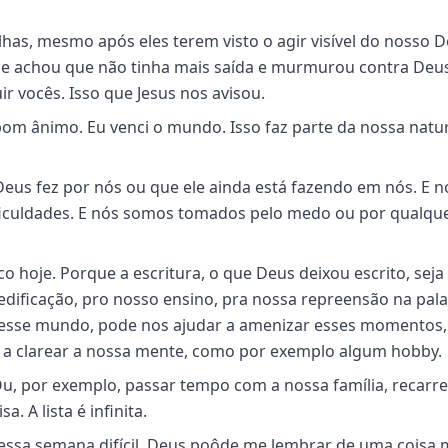
has, mesmo após eles terem visto o agir visível do nosso 
r e achou que não tinha mais saída e murmurou contra Deus
ir vocês. Isso que Jesus nos avisou.
om ânimo. Eu venci o mundo. Isso faz parte da nossa natu
s fez por nós ou que ele ainda está fazendo em nós. E n
ficuldades. E nós somos tomados pelo medo ou por qualqu
sco hoje. Porque a escritura, o que Deus deixou escrito, seja
dificação, pro nosso ensino, pra nossa repreensão na pala
 nesse mundo, pode nos ajudar a amenizar esses momentos,
o, a clarear a nossa mente, como por exemplo algum hobby.
, por exemplo, passar tempo com a nossa família, recarre
 A lista é infinita.
essa semana difícil, Deus poôde me lembrar de uma coisa 