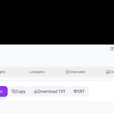
ghts
Analytics
Timecoded
Ch
pt
Copy
Download TXT
SRT