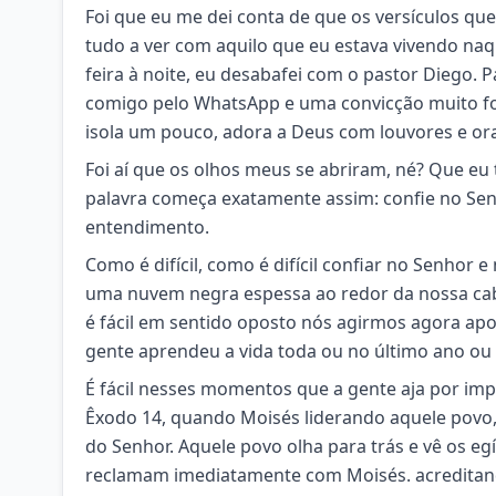
Foi que eu me dei conta de que os versículos qu
tudo a ver com aquilo que eu estava vivendo na
feira à noite, eu desabafei com o pastor Diego. 
comigo pelo WhatsApp e uma convicção muito fort
isola um pouco, adora a Deus com louvores e ora
Foi aí que os olhos meus se abriram, né? Que eu 
palavra começa exatamente assim: confie no Sen
entendimento.
Como é difícil, como é difícil confiar no Senhor
uma nuvem negra espessa ao redor da nossa cab
é fácil em sentido oposto nós agirmos agora ap
gente aprendeu a vida toda ou no último ano ou
É fácil nesses momentos que a gente aja por imp
Êxodo 14, quando Moisés liderando aquele povo, 
do Senhor. Aquele povo olha para trás e vê os eg
reclamam imediatamente com Moisés. acreditand