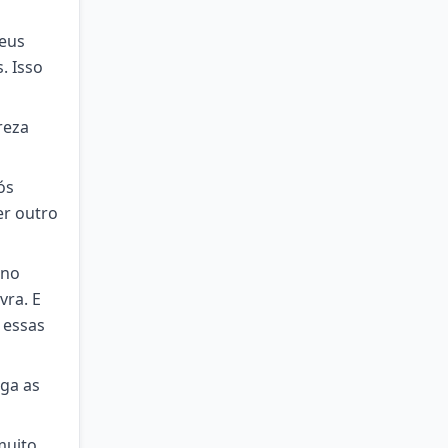
Deus
. Isso
reza
ós
er outro
 no
vra. E
 essas
ga as
muito