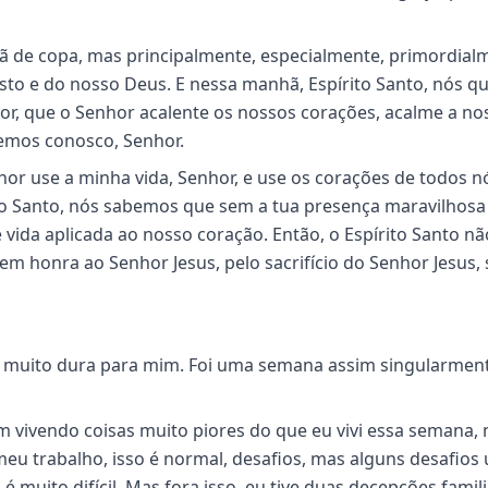
 de copa, mas principalmente, especialmente, primordial
sto e do nosso Deus. E nessa manhã, Espírito Santo, nós 
or, que o Senhor acalente os nossos corações, acalme a no
emos conosco, Senhor.
hor use a minha vida, Senhor, e use os corações de todos n
ito Santo, nós sabemos que sem a tua presença maravilhosa
 vida aplicada ao nosso coração. Então, o Espírito Santo n
em honra ao Senhor Jesus, pelo sacrifício do Senhor Jesus, 
 muito dura para mim. Foi uma semana assim singularmen
vivendo coisas muito piores do que eu vivi essa semana,
meu trabalho, isso é normal, desafios, mas alguns desafios
 muito difícil. Mas fora isso, eu tive duas decepções famil