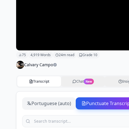
75
4,919
Words
24
m read
Grade
10
Calvary Campo
Transcript
Chat
Insi
New
Portuguese (auto)
Punctuate Transcri