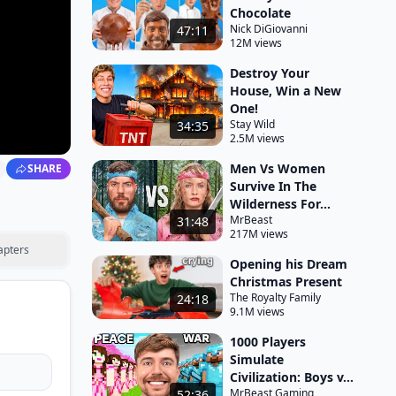
Chocolate
Nick DiGiovanni
47:11
12M views
Destroy Your
House, Win a New
One!
Stay Wild
34:35
2.5M views
Men Vs Women
SHARE
Survive In The
Wilderness For...
MrBeast
31:48
217M views
apters
Opening his Dream
Christmas Present
The Royalty Family
24:18
9.1M views
1000 Players
Simulate
Civilization: Boys v...
MrBeast Gaming
52:36