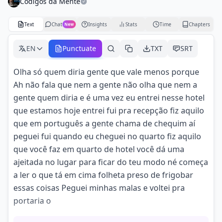
Códigos da Mente
Text
Chat
Insights
Stats
Time
Chapters
New
EN
Punctuate
TXT
SRT
Olha só quem diria gente que vale menos porque
Ah não fala que nem a gente não olha que nem a
gente quem diria e é uma vez eu entrei nesse hotel
que estamos hoje entrei fui pra recepção fiz aquilo
que em português a gente chama de chequim aí
peguei fui quando eu cheguei no quarto fiz aquilo
que você faz em quarto de hotel você dá uma
ajeitada no lugar para ficar do teu modo né começa
a ler o que tá em cima folheta preso de frigobar
essas coisas Peguei minhas malas e voltei pra
portaria o
rapaz falou onde senhor vai F vou embora falou