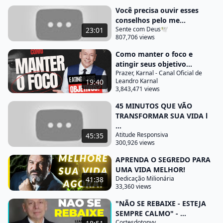
Você precisa ouvir esses
pessoa dizendo nós temos que levar educação até
conselhos pelo me...
o povo nós temos que levar a saúde até o povo por
Sente com Deus🕊️
23:01
807,706 views
que que eu tô dizendo isso porque a gente não
pode ter uma cabeça Medíocre que gere uma
Como manter o foco e
atingir seus objetivo...
convivência Medíocre um desleixo com a vida
Prazer, Karnal - Canal Oficial de
Comunitária com o planeta com os nossos afetos
Leandro Karnal
19:40
3,843,471 views
com os nossos desejos com aquilo que marca a
necessidade de nós fazermos valer num dos
45 MINUTOS QUE VÃO
TRANSFORMAR SUA VIDA l
momentos de maior emoção da minha vida foi eu
...
visitando uma escola da Prefeitura de São Paulo era
Atitude Responsiva
45:35
uma escola para deficientes auditivos para crianças
300,926 views
surdas e eu fui a essa
APRENDA O SEGREDO PARA
UMA VIDA MELHOR!
escola visitá-la e as Crianças fizeram uma
Dedicação Milionária
41:38
apresentação cantando e dançando e nenhuma das
33,360 views
Crianças ouvia e elas estavam ali se apresentando a
"NÃO SE REBAIXE - ESTEJA
partir né especialmente do som da batida a
SEMPRE CALMO" - ...
Cortesdotonyy