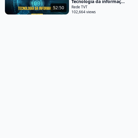
Tecnologia da informaç...
anunnaki eles são comumente Associados aos
Rede TVT
52:50
102,664 views
Anjos Caídos presentes no livro apócrifo do profeta
Enoque e a teoria aponta que esses Deuses que
nos seus vieram desceram na terra e deram início à
criação de uma nova espécie se tratava de uma
raça híbrida para trabalhar na extração de minerais
e de metais preciosos para estes Deuses vindos nos
e o desenvolvimento da linguagem escrita e falada
possibilitou a usar não na que transmitir
conhecimento e desenvolver ainda mais essa raça
híbrida para alcançar seus objetivos os criadores
então passaram a ser denominado como Deus não
soberanos usando na que eram venerados por
seus poderes mágicos
e desta forma não tivemos a ordem e o progresso
na medida necessária tem informação tem poder