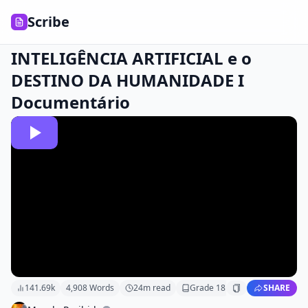
Scribe
INTELIGÊNCIA ARTIFICIAL e o
DESTINO DA HUMANIDADE I
Documentário
141.69k
4,908
Words
24
m read
Grade
18
SHARE