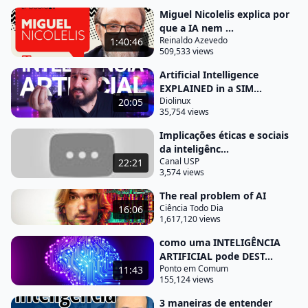
é um conjunto de regras pré-estabelecidas que
Miguel Nicolelis explica por
que a IA nem ...
rege da ordem o universo é o número pi ou a
Reinaldo Azevedo
1:40:46
proporção Áurea no entanto Nem todas temos um
509,533 views
princípio eterno deve seja algo Divino como Deus
Artificial Intelligence
ou sendo ciência tudo a informação informação
EXPLAINED in a SIM...
Diolinux
20:05
ordenada crescente em constante movimento até o
35,754 views
despertar da consciência
Implicações éticas e sociais
coletiva da humanidade e quando voltamos até
da inteligênc...
história esse despertar da consciência aconteceu
Canal USP
22:21
3,574 views
com os primeiros homosapiens essas criaturas
The real problem of AI
passaram a se reconhecer como indivíduo
Ciência Todo Dia
16:06
representando o a si mesmo e ao mundo ao seu
1,617,120 views
redor as ilustrações encontradas nas cavernas
como uma INTELIGÊNCIA
traduzem em seu dia a dia suas caçadas e seus
ARTIFICIAL pode DEST...
costumes não distante registraram seus paixões e
Ponto em Comum
11:43
155,124 views
crenças da mesma forma que nossa humanidade
3 maneiras de entender
registra sua fé e suas crianças a mola propulsora