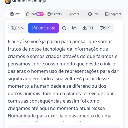
Mundo Proibido
Text
Chat
Insights
Stats
Time
Chapters
New
EN
Punctuate
TXT
SRT
E aí E aí se você já parou para pensar que somos
frutos de nossa tecnologia da informação que
criamos e somos criados através do que falamos e
pensamos sobre nosso mundo que desde o início
das eras o homem uso de representações para dar
significado em tudo à sua volta EA partir desse
momento a humanidade e se diferenciou dos
outros animais dominou o planeta e teve de lidar
com suas consequências e assim foi como
chegamos até aqui no momento atual Nossa
Humanidade para exercia o nascimento de uma
nova civilização nossas crianças já nascem