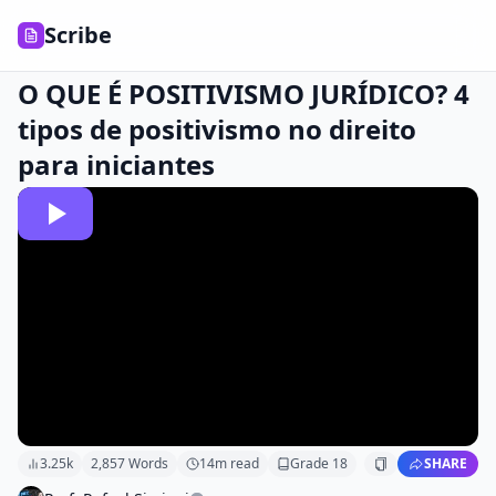
Scribe
O QUE É POSITIVISMO JURÍDICO? 4
tipos de positivismo no direito
para iniciantes
3.25k
2,857
Words
14
m read
Grade
18
SHARE