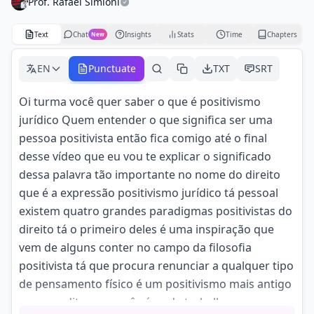
Prof. Rafael Simioni
Text
Chat
Insights
Stats
Time
Chapters
New
EN
Punctuate
TXT
SRT
Oi turma você quer saber o que é positivismo
jurídico Quem entender o que significa ser uma
pessoa positivista então fica comigo até o final
desse vídeo que eu vou te explicar o significado
dessa palavra tão importante no nome do direito
que é a expressão positivismo jurídico tá pessoal
existem quatro grandes paradigmas positivistas do
direito tá o primeiro deles é uma inspiração que
vem de alguns conter no campo da filosofia
positivista tá que procura renunciar a qualquer tipo
de pensamento físico é um positivismo mais antigo
que acredita que você só pode trabalhar