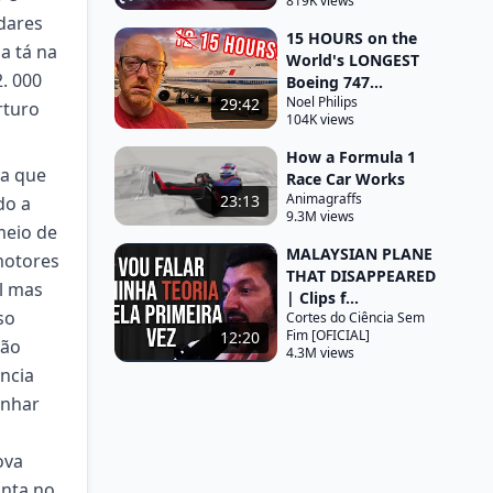
819K views
dares
15 HOURS on the
a tá na
World's LONGEST
. 000
Boeing 747...
Noel Philips
29:42
rturo
104K views
How a Formula 1
na cabine perdemos o motor os dois motores mas você deve estar se perguntando entre outras coisas Vamos botar a Blade de novo no cenário ela não vai aparecer magicamente né mas você deve estar se perguntando como é que o Carlos dardano ficou cego de um olho e continuou pilotando e outra coisa como é que tiraram esse avião de lá da Grama ou o avião tá lá até hoje em relação ao olho dele tudo aconteceu 4 anos antes foi em 1985 o Carlos estava se preparando para pilotar um dc3 cargueiro
Race Car Works
Animagraffs
23:13
9.3M views
MALAYSIAN PLANE
THAT DISAPPEARED
| Clips f...
Cortes do Ciência Sem
Fim [OFICIAL]
12:20
4.3M views