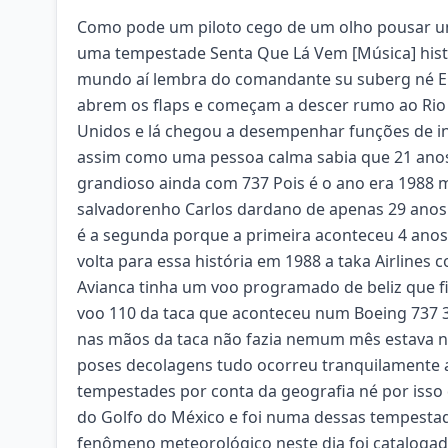
Como pode um piloto cego de um olho pousar u
uma tempestade Senta Que Lá Vem [Música] hist
mundo aí lembra do comandante su suberg né E 
abrem os flaps e começam a descer rumo ao Rio H
Unidos e lá chegou a desempenhar funções de inv
assim como uma pessoa calma sabia que 21 anos 
grandioso ainda com 737 Pois é o ano era 1988
salvadorenho Carlos dardano de apenas 29 anos e
é a segunda porque a primeira aconteceu 4 anos a
volta para essa história em 1988 a taka Airlines
Avianca tinha um voo programado de beliz que fi
voo 110 da taca que aconteceu num Boeing 737 
nas mãos da taca não fazia nemum mês estava n
poses decolagens tudo ocorreu tranquilamente 
tempestades por conta da geografia né por isso 
do Golfo do México e foi numa dessas tempestad
fenômeno meteorológico neste dia foi catalogad