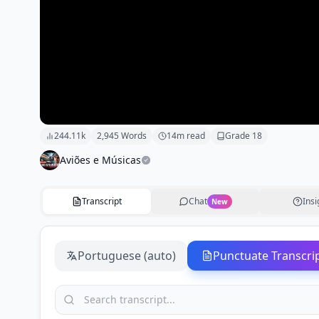
244.11k
2,945
Words
14
m read
Grade
18
Aviões e Músicas
Transcript
Chat
Insi
New
Portuguese (auto)
Punctuate Transcri