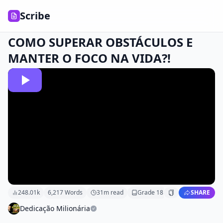
Scribe
COMO SUPERAR OBSTÁCULOS E
MANTER O FOCO NA VIDA?!
248.01k
6,217
Words
31
m read
Grade
18
SHARE
Dedicação Milionária