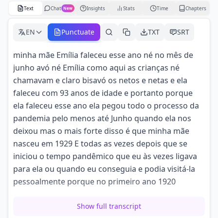
Text
Chat
Insights
Stats
Time
Chapters
New
EN
Punctuate
TXT
SRT
minha mãe Emília faleceu esse ano né no mês de
junho avó né Emília como aqui as crianças né
chamavam e claro bisavó os netos e netas e ela
faleceu com 93 anos de idade e portanto porque
ela faleceu esse ano ela pegou todo o processo da
pandemia pelo menos até Junho quando ela nos
deixou mas o mais forte disso é que minha mãe
nasceu em 1929 E todas as vezes depois que se
iniciou o tempo pandêmico que eu às vezes ligava
para ela ou quando eu conseguia e podia visitá-la
pessoalmente porque no primeiro ano 1920
né é algo que tava longe mas 2020 estava
Show full transcript
encostado né Muito perto com uma ameaça muito