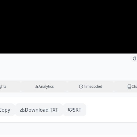
ghts
Analytics
Timecoded
Ch
Copy
Download TXT
SRT