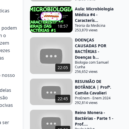
Aula: Microbiologia
ticas
Médica #4 -
Caracterís...
Teoria da Medicina
18:57
as podem
253,870 views
m o
DOENÇAS
azem
CAUSADAS POR
vezes
BACTÉRIAS -
Doenças b...
as
Biologia com Samuel
Cunha
22:05
256,652 views
o nosso
RESUMÃO DE
BOTÂNICA | Profª.
delas
Camila Cavalieri
 são
ProEnem - Enem 2024
22:45
292,814 views
ocivas
Reino Monera -
Bactérias - Parte 1 -
a ser
Prof....