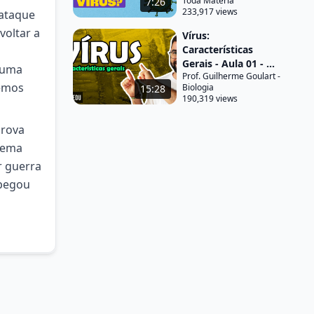
Toda Matéria
7:26
233,917 views
 ataque
voltar a
Vírus:
Características
Gerais - Aula 01 - ...
r uma
Prof. Guilherme Goulart -
temos
Biologia
15:28
190,319 views
prova
stema
r guerra
 pegou