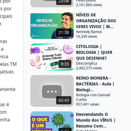
s por
Paulo Jubilut
23:06
2,161,860 views
s por
NÍVEIS DE
cipais
ORGANIZAÇÃO DOS
e
SERES VIVOS | Bi...
Kennedy Ramos
21:38
16,339 views
 mas
CITOLOGIA |
 a
BIOLOGIA | QUER
essa
QUE DESENHE?
 elas TM
Descomplica
9:35
2,462,575 views
ativas
REINO MONERA -
BACTÉRIAS - Aula |
iamente
Biologi...
Biologia com Samuel
Cunha
42:43
as é
957,491 views
 com
Desvendando O
tenha
Mundo dos VÍRUS |
Resumo Com...