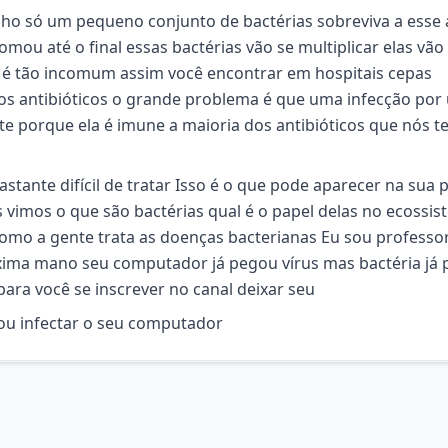
o só um pequeno conjunto de bactérias sobreviva a esse
mou até o final essas bactérias vão se multiplicar elas vão 
ão é tão incomum assim você encontrar em hospitais cepas
rios antibióticos o grande problema é que uma infecção po
ente porque ela é imune a maioria dos antibióticos que nós 
stante difícil de tratar Isso é o que pode aparecer na sua 
s vimos o que são bactérias qual é o papel delas no ecossi
mo a gente trata as doenças bacterianas Eu sou professo
xima mano seu computador já pegou vírus mas bactéria já
para você se inscrever no canal deixar seu
ou infectar o seu computador