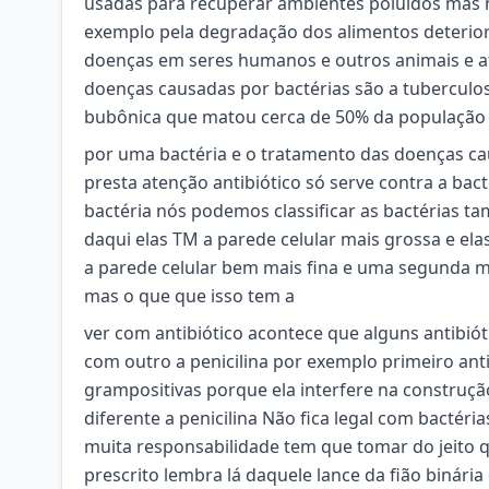
usadas para recuperar ambientes poluídos mas n
exemplo pela degradação dos alimentos deterio
doenças em seres humanos e outros animais e 
doenças causadas por bactérias são a tuberculo
bubônica que matou cerca de 50% da população 
por uma bactéria e o tratamento das doenças cau
presta atenção antibiótico só serve contra a bac
bactéria nós podemos classificar as bactérias t
daqui elas TM a parede celular mais grossa e el
a parede celular bem mais fina e uma segunda 
mas o que que isso tem a
ver com antibiótico acontece que alguns antib
com outro a penicilina por exemplo primeiro anti
grampositivas porque ela interfere na construçã
diferente a penicilina Não fica legal com bactér
muita responsabilidade tem que tomar do jeito q
prescrito lembra lá daquele lance da fião binári