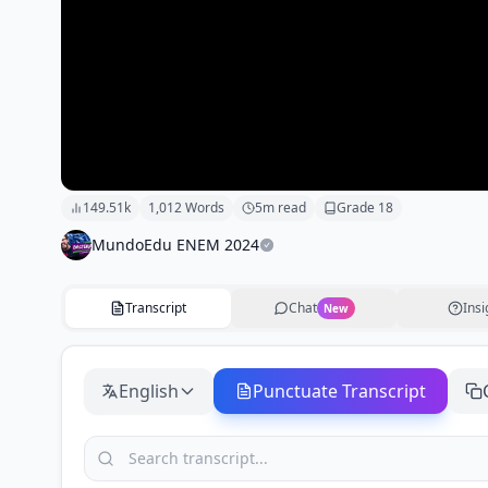
149.51k
1,012
Words
5
m read
Grade
18
MundoEdu ENEM 2024
Transcript
Chat
Insi
New
English
Punctuate Transcript