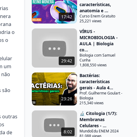
características,
rias
anatomia e ...
onera
Curso Enem Gratuito
17:42
25,221 views
brana
VÍRUS -
dria o
MICROBIOLOGIA -
os o
AULA | Biologia
co...
Biologia com Samuel
lular
Cunha
29:42
1,808,550 views
em um
u não
Bactérias:
características
gerais - Aula 4...
s são
Prof. Guilherme Goulart -
Biologia
23:26
215,340 views
🔬 Citologia (1/7):
 outras
Membranas
os
Celulares - ...
MundoEdu ENEM 2024
8:02
ada de
81,088 views