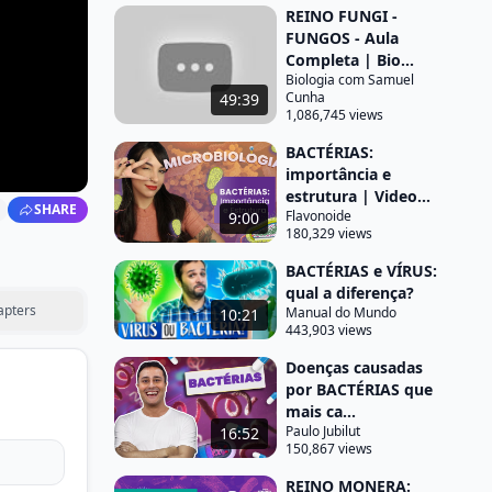
REINO FUNGI -
FUNGOS - Aula
Completa | Bio...
Biologia com Samuel
Cunha
49:39
1,086,745 views
BACTÉRIAS:
importância e
estrutura | Video...
SHARE
Flavonoide
9:00
180,329 views
BACTÉRIAS e VÍRUS:
qual a diferença?
apters
Manual do Mundo
10:21
443,903 views
Doenças causadas
por BACTÉRIAS que
mais ca...
Paulo Jubilut
16:52
150,867 views
REINO MONERA: