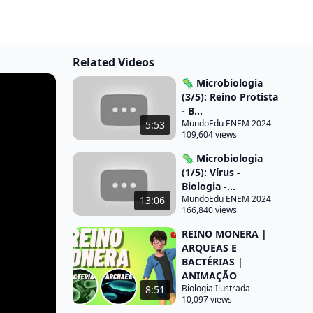
Related Videos
🦠 Microbiologia
(3/5): Reino Protista
- B...
MundoEdu ENEM 2024
5:53
109,604 views
🦠 Microbiologia
(1/5): Vírus -
Biologia -...
MundoEdu ENEM 2024
13:06
166,840 views
REINO MONERA |
ARQUEAS E
BACTÉRIAS |
ANIMAÇÃO
Biologia Ilustrada
8:51
10,097 views