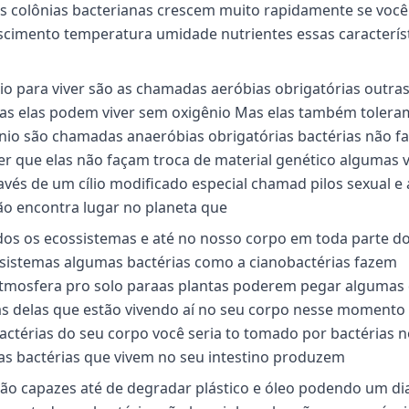
as colônias bacterianas crescem muito rapidamente se você
scimento temperatura umidade nutrientes essas caracterís
nio para viver são as chamadas aeróbias obrigatórias outr
ivas elas podem viver sem oxigênio Mas elas também tolera
nio são chamadas anaeróbias obrigatórias bactérias não f
er que elas não façam troca de material genético algumas 
vés de um cílio modificado especial chamad pilos sexual e 
ão encontra lugar no planeta que
dos os ecossistemas e até no nosso corpo em toda parte d
sistemas algumas bactérias como a cianobactérias fazem
atmosfera pro solo paraas plantas poderem pegar algumas 
s delas que estão vivendo aí no seu corpo nesse momento
ctérias do seu corpo você seria to tomado por bactérias n
s bactérias que vivem no seu intestino produzem
ão capazes até de degradar plástico e óleo podendo um di