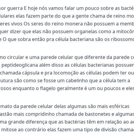
sor guerra E hoje nós vamos falar um pouco sobre as bacté
celulares elas fazem parte do que a gente chama de reino m
s seres vivos Os seres do reino monera não possuem a mem
quer dizer que elas não possuem organelas como a mitocôn
 O que sobra então pra célula bacteriana são os ribossom
circular e uma parede celular que diferente da parede ce
de peptideoglicana além disso as células bacterianas possu
 chamada cápsula e pra locomoção as células podem ter o
strutura são como se fosse um cabelinho que a célula tem a
erosos enquanto o flagelo geralmente é um ou poucos e ele
ormato da parede celular delas algumas são mais esféricas
astão mais compridinho chamada de bastonetes e algumas
ma grande diferença que as bactérias têm em relação ao a
r mitose ao contrário elas fazem uma tipo de divisão cham