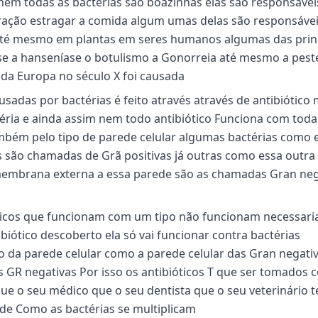
em todas as bactérias são boazinhas elas são responsávei
ração estragar a comida algum umas delas são responsávei
até mesmo em plantas em seres humanos algumas das prin
se a hanseníase o botulismo a Gonorreia até mesmo a pest
da Europa no século X foi causada
sadas por bactérias é feito através através de antibiótico
téria e ainda assim nem todo antibiótico Funciona com toda
ambém pelo tipo de parede celular algumas bactérias como 
as são chamadas de Grã positivas já outras como essa outra
membrana externa a essa parede são as chamadas Gran neg
ióticos que funcionam com um tipo não funcionam necessar
biótico descoberto ela só vai funcionar contra bactérias
o da parede celular como a parede celular das Gran negativ
ias GR negativas Por isso os antibióticos T que ser tomados
ue o seu médico que o seu dentista que o seu veterinário 
a de Como as bactérias se multiplicam