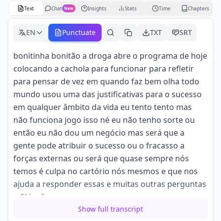
Text
Chat
Insights
Stats
Time
Chapters
New
EN
Punctuate
TXT
SRT
bonitinha bonitão a droga abre o programa de hoje
colocando a cachola para funcionar para refletir
para pensar de vez em quando faz bem olha todo
mundo usou uma das justificativas para o sucesso
em qualquer âmbito da vida eu tento tento mas
não funciona jogo isso né eu não tenho sorte ou
então eu não dou um negócio mas será que a
gente pode atribuir o sucesso ou o fracasso a
forças externas ou será que quase sempre nós
temos é culpa no cartório nós mesmos e que nos
ajuda a responder essas e muitas outras perguntas
o filósofo
Show full transcript
escritor que tem um currículo invejável com a