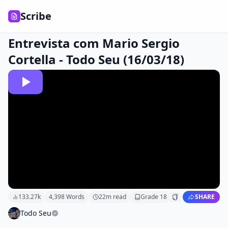
Scribe
Entrevista com Mario Sergio
Cortella - Todo Seu (16/03/18)
133.27k
4,398
Words
22
m read
Grade
18
SHARE
Todo Seu