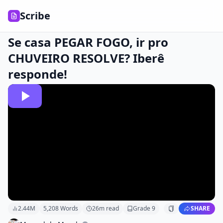
Scribe
Se casa PEGAR FOGO, ir pro
CHUVEIRO RESOLVE? Iberê
responde!
2.44M
5,208
Words
26
m read
Grade
9
SHARE