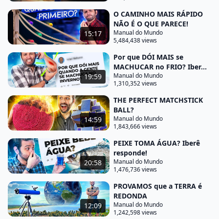
girando muito mais rápido que a rotação da Terra.
O CAMINHO MAIS RÁPIDO
NÃO É O QUE PARECE!
Acontece que se você botar um satélite um pouco
Manual do Mundo
15:17
mais longe, ele pode girar um pouco mais devagar.
5,484,438 views
Você vai colocando ele mais longe, ele pode virar
Por que DÓI MAIS se
mais devagar ainda, até chegar um ponto em que o
MACHUCAR no FRIO? Iber...
Manual do Mundo
19:59
satélite gira exatamente na mesma velocidade de
1,310,352 views
rotação da Terra. E aí, você consegue, por exemplo,
THE PERFECT MATCHSTICK
ter um satélite que tá olhando para o Brasil o
BALL?
tempo inteiro. Ele tá travado girando junto com a
Manual do Mundo
14:59
1,843,666 views
Terra, olhando para o Brasil.
PEIXE TOMA ÁGUA? Iberê
Essa distância é bem longa, tá? Chama satélite
responde!
geoestacionário. Deixa eu ver qual que é a
Manual do Mundo
20:58
1,476,736 views
distância exata aqui pra vocês.
PROVAMOS que a TERRA é
36. 000 km de distância da linha do Equador. Só
REDONDA
para vocês terem uma ideia, a Estação Espacial
Manual do Mundo
12:09
1,242,598 views
Internacional tá a mais ou menos 400 km.