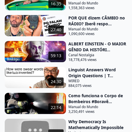
Manual do Mundo
16:35
uma pessoa muito emocionada dizendo que tinha
1,558,363 views
escolhido uma profissão técnica e tava trabalhando
POR QUE dizem CÂMBIO no
na fábrica por causa do Manual do Mundo. Isso me
RÁDIO? Iberê respo...
deixou muito feliz e, às vezes, vai muita gente
Manual do Mundo
27:40
1,090,600 views
acompanhar a gravação para a gente não falar
nada de errado, não mostrar coisa que não pode, a
ALBERT EINSTEIN - O MAIOR
GÊNIO DA HISTÓRI...
maioria das fábricas tem algum segredo Industrial.
Canal Nostalgia
59:13
.
18,778,476 views
. O que é segredo industrial? Alguma máquina,
Linguist Answers Word
Origin Questions | T...
algum jeito de fazer as coisas, algum robô, algum
WIRED
24:30
ingrediente que ela não quer que as empresas
884,075 views
concorrentes fiquem sabendo porque isso melhora
Como funciona o Corpo de
a produção dela de algum jeito, faz com que fique
Bombeiros #Boravê...
mais barato de produzir e tal.
Manual do Mundo
22:14
3,250,491 views
. . e não querem que apareça no vídeo.
Why Democracy Is
Então, é normal que tenha pelo menos umas 10
Mathematically Impossible