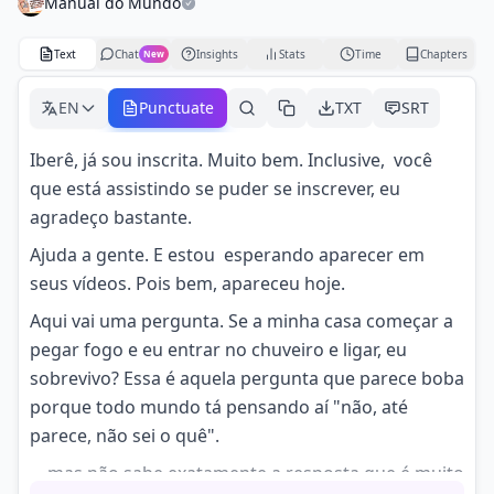
Manual do Mundo
Text
Chat
Insights
Stats
Time
Chapters
New
EN
Punctuate
TXT
SRT
Iberê, já sou inscrita. Muito bem. Inclusive, você
que está assistindo se puder se inscrever, eu
agradeço bastante.
Ajuda a gente. E estou esperando aparecer em
seus vídeos. Pois bem, apareceu hoje.
Aqui vai uma pergunta. Se a minha casa começar a
pegar fogo e eu entrar no chuveiro e ligar, eu
sobrevivo? Essa é aquela pergunta que parece boba
porque todo mundo tá pensando aí "não, até
parece, não sei o quê".
. . mas não sabe exatamente a resposta que é muito