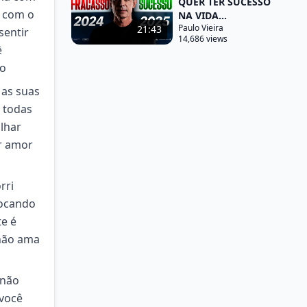
QUER TER SUCESSO
r com o
NA VIDA...
Paulo Vieira
21:43
sentir
14,686 views
ê
ão
as suas
m todas
lhar
r amor
rri
tocando
te é
não ama
 não
 você