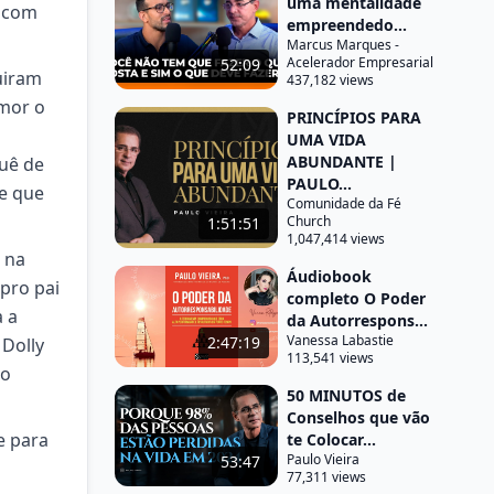
uma mentalidade
m com
empreendedo...
Marcus Marques -
Acelerador Empresarial
52:09
uiram
437,182 views
amor o
PRINCÍPIOS PARA
UMA VIDA
ABUNDANTE |
uê de
PAULO...
e que
Comunidade da Fé
Church
1:51:51
1,047,414 views
 na
Áudiobook
pro pai
completo O Poder
 a
da Autorrespons...
Vanessa Labastie
2:47:19
 Dolly
113,541 views
ão
50 MINUTOS de
Conselhos que vão
e para
te Colocar...
Paulo Vieira
53:47
77,311 views