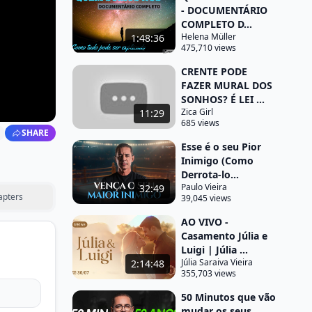
- DOCUMENTÁRIO
COMPLETO D...
Helena Müller
1:48:36
475,710 views
CRENTE PODE
FAZER MURAL DOS
SONHOS? É LEI ...
Zica Girl
11:29
685 views
SHARE
Esse é o seu Pior
Inimigo (Como
Derrota-lo...
Paulo Vieira
32:49
apters
39,045 views
AO VIVO -
Casamento Júlia e
Luigi | Júlia ...
Júlia Saraiva Vieira
2:14:48
355,703 views
50 Minutos que vão
mudar os seus