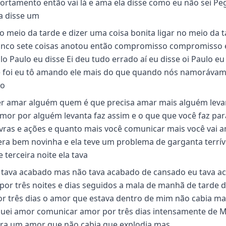
tamento então vai lá e ama ela disse como eu não sei P
a disse um
o meio da tarde e dizer uma coisa bonita ligar no meio da t
 cinco sete coisas anotou então compromisso compromisso 
 Paulo eu disse Ei deu tudo errado aí eu disse oi Paulo eu
que foi eu tô amando ele mais do que quando nós namoráva
xo
uer amar alguém quem é que precisa amar mais alguém leva
amor por alguém levanta faz assim e o que que você faz par
ras e ações e quanto mais você comunicar mais você vai a
á era bem novinha e ela teve um problema de garganta terrív
terceira noite ela tava
u tava acabado mas não tava acabado de cansado eu tava a
por três noites e dias seguidos a mala de manhã de tarde d
or três dias o amor que estava dentro de mim não cabia ma
uei amor comunicar amor por três dias intensamente de 
ra um amor que não cabia que explodia mas