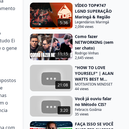
ha
VÍDEO TOP#747
lamento
LGND SUPERAÇÃO
Maringá & Região
Legendários Maringá
5:36
2,094 views
o
Como fazer
tudo Ei
NETWORKING (sem
e o gene
ser chato)
Rodrigo Vinhas
11:15
2,645 views
"HOW TO LOVE
YOURSELF" | ALAN
WATTS BEST M...
xpostos
MOTIVATION MINDSET
21:08
de
44 views
nas
Você já ouviu falar
em o
no Método CIS?
ncia
Febracis Goiânia
3:20
35 views
FAÇA ISSO SE VOCÊ
ema com