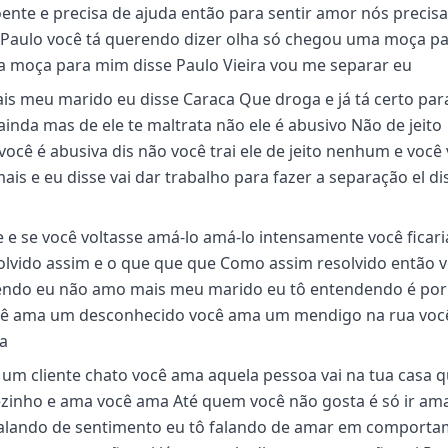
 doente e precisa de ajuda então para sentir amor nós preci
 Paulo você tá querendo dizer olha só chegou uma moça p
a moça para mim disse Paulo Vieira vou me separar eu
ais meu marido eu disse Caraca Que droga e já tá certo par
ainda mas de ele te maltrata não ele é abusivo Não de jeito
você é abusiva dis não você trai ele de jeito nenhum e você 
ais e eu disse vai dar trabalho para fazer a separação el dis
e e se você voltasse amá-lo amá-lo intensamente você ficar
solvido assim e o que que que Como assim resolvido então v
dendo eu não amo mais meu marido eu tô entendendo é por
ocê ama um desconhecido você ama um mendigo na rua voc
a
um cliente chato você ama aquela pessoa vai na tua casa 
zinho e ama você ama Até quem você não gosta é só ir ama
 falando de sentimento eu tô falando de amar em comport