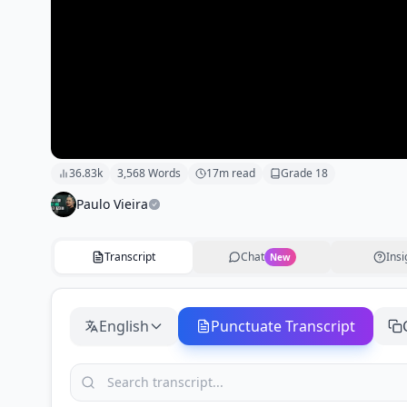
36.83k
3,568
Words
17
m read
Grade
18
Paulo Vieira
Transcript
Chat
Insi
New
English
Punctuate Transcript