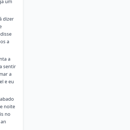
ega um
á dizer
e
 disse
mos a
nta a
a sentir
mar a
el e eu
cabado
e noite
is no
Man