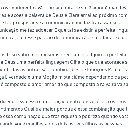
 os sentimentos vão tomar conta de você amor é manifes
as e ações a palavra de Deus é Clara amai ao próximo como
 faz prosperar se a comunicação me faz fracassar se a
icação me faz adoecer E que tal se existir a perfeita ling
comunicação nesse padrão de comunicação e mudar absolu
sabe disso sobre nós mesmos precisamos adquirir a perfeita
de Deus uma perfeita linguagem Olha o que que acontece s
mor todas as outras são combinações de Emoções Paulo inv
biça É verdade é uma Moção mista ciúme dependendo da pe
 é composto o amor amor de que composta a raiva raiva sã
 dizendo isso essa combinação dentro de você dita os seus
ntimentos Qual é a maior porque é essa combinação que t
te essa combinação que traz riqueza e pobreza quando voc
uando você manifesta dos dois os teus filhos as pessoas