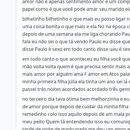
amor não é apenas sentimento amor é um compor
papel como é que você pode amar seu marido el
bilhetinho bilhetinho o que mais eu posso ligar n
uma coisa bonita o que mais e ela fez na época
depois de uma semana ela me liga chorando Paulo
fala eu não sei o que tá vendo Paulo eu disse 
disse Paulo é sexo em todo canto disse uau é se
em todo canto o que aconteceu eu filha você q
mão volta volta quem é que precisa sentir mais 
mais amor por alguém ama F amor em Atos palav
minha primeira filha Júlia ela tinha um ano sei l
passei três noites acordados acordado três gente 
no terceiro dia tava ótima bem melhorzinha e e
de amor porque depois de cuidar da minha filha 
remedinho colo isso aquilo depois de am mala p
meu peito Quem tá entendendo isso eu comuniq
tarde de noite de madrugada me deu um amor e