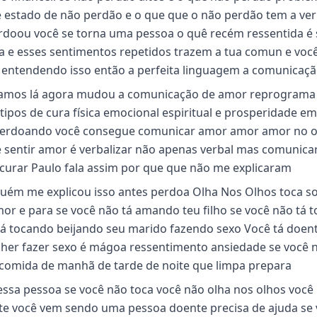
e estado de não perdão e o que que o não perdão tem a ve
doou você se torna uma pessoa o quê recém ressentida é 
za e esses sentimentos repetidos trazem a tua comun e voc
 entendendo isso então a perfeita linguagem a comunicaç
vamos lá agora mudou a comunicação de amor reprograma 
tipos de cura física emocional espiritual e prosperidade e
 perdoando você consegue comunicar amor amor amor no o
 sentir amor é verbalizar não apenas verbal mas comunica
 curar Paulo fala assim por que que não me explicaram
nguém me explicou isso antes perdoa Olha Nos Olhos toca so
or e para se você não tá amando teu filho se você não tá 
tá tocando beijando seu marido fazendo sexo Você tá doen
er fazer sexo é mágoa ressentimento ansiedade se você 
z comida de manhã de tarde de noite que limpa prepara
essa pessoa se você não toca você não olha nos olhos você
te você vem sendo uma pessoa doente precisa de ajuda se