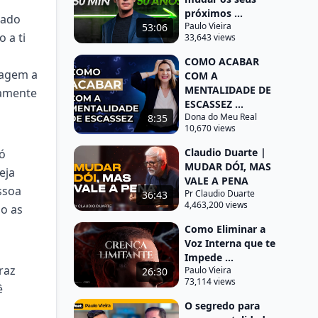
próximos ...
tado
Paulo Vieira
53:06
 a ti
33,643 views
COMO ACABAR
uagem a
COM A
MENTALIDADE DE
tamente
ESCASSEZ ...
Dona do Meu Real
8:35
10,670 views
Claudio Duarte |
ó
MUDAR DÓI, MAS
eja
VALE A PENA
ssoa
Pr Claudio Duarte
36:43
4,463,200 views
o as
Como Eliminar a
Voz Interna que te
Impede ...
raz
Paulo Vieira
26:30
73,114 views
ê
O segredo para