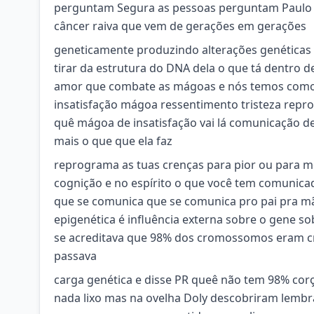
perguntam Segura as pessoas perguntam Paulo 
câncer raiva que vem de gerações em gerações
geneticamente produzindo alterações genéticas
tirar da estrutura do DNA dela o que tá dentro
amor que combate as mágoas e nós temos como t
insatisfação mágoa ressentimento tristeza repr
quê mágoa de insatisfação vai lá comunicação d
mais o que que ela faz
reprograma as tuas crenças para pior ou para m
cognição e no espírito o que você tem comunicad
que se comunica que se comunica pro pai pra mã
epigenética é influência externa sobre o gene so
se acreditava que 98% dos cromossomos eram cr
passava
carga genética e disse PR queê não tem 98% co
nada lixo mas na ovelha Doly descobriram lembr