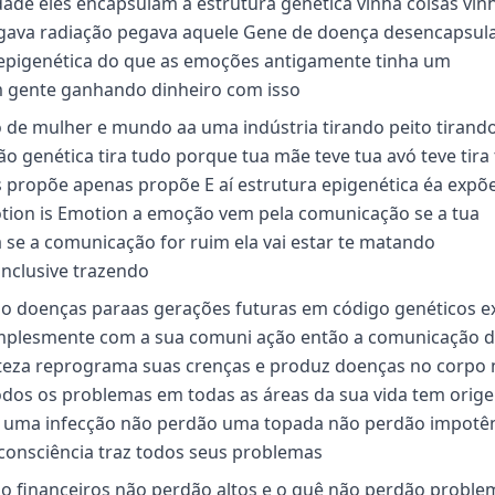
de eles encapsulam a estrutura genética vinha coisas vin
egava radiação pegava aquele Gene de doença desencapsu
 epigenética do que as emoções antigamente tinha um
m gente ganhando dinheiro com isso
to de mulher e mundo aa uma indústria tirando peito tirand
o genética tira tudo porque tua mãe teve tua avó teve tira 
 propõe apenas propõe E aí estrutura epigenética éa expõ
tion is Emotion a emoção vem pela comunicação se a tua
 se a comunicação for ruim ela vai estar te matando
inclusive trazendo
do doenças paraas gerações futuras em código genéticos e
simplesmente com a sua comuni ação então a comunicação 
isteza reprograma suas crenças e produz doenças no corpo 
odos os problemas em todas as áreas da sua vida tem orig
o uma infecção não perdão uma topada não perdão impotê
consciência traz todos seus problemas
o financeiros não perdão altos e o quê não perdão probl