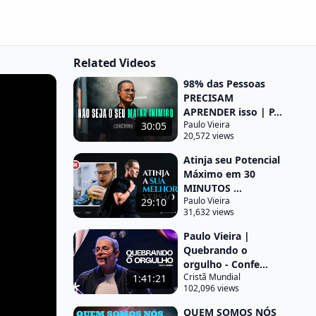
Related Videos
98% das Pessoas
PRECISAM
APRENDER isso | P...
Paulo Vieira
30:05
20,572 views
Atinja seu Potencial
Máximo em 30
MINUTOS ...
Paulo Vieira
29:10
31,632 views
Paulo Vieira |
Quebrando o
orgulho - Confe...
Cristã Mundial
1:41:21
102,096 views
QUEM SOMOS NÓS