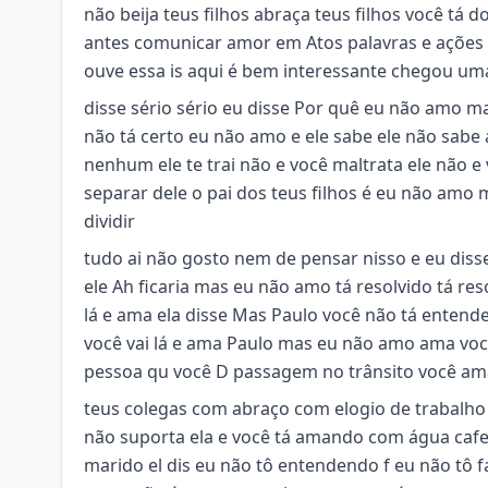
não beija teus filhos abraça teus filhos você tá
antes comunicar amor em Atos palavras e ações
ouve essa is aqui é bem interessante chegou um
disse sério sério eu disse Por quê eu não amo m
não tá certo eu não amo e ele sabe ele não sabe 
nenhum ele te trai não e você maltrata ele não e 
separar dele o pai dos teus filhos é eu não amo m
dividir
tudo ai não gosto nem de pensar nisso e eu diss
ele Ah ficaria mas eu não amo tá resolvido tá re
lá e ama ela disse Mas Paulo você não tá enten
você vai lá e ama Paulo mas eu não amo ama v
pessoa qu você D passagem no trânsito você am
teus colegas com abraço com elogio de trabalho 
não suporta ela e você tá amando com água cafe
marido el dis eu não tô entendendo f eu não tô