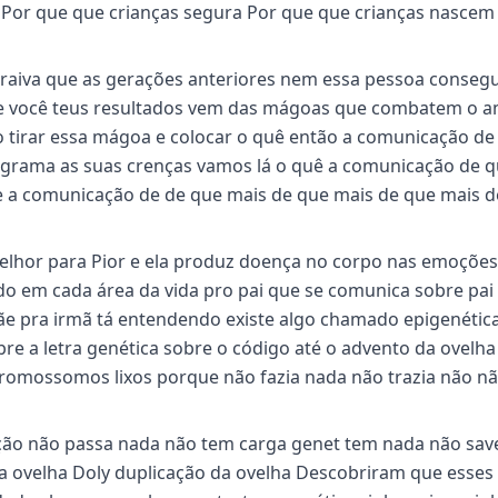
Por que que crianças segura Por que que crianças nasce
 raiva que as gerações anteriores nem essa pessoa conseg
 de você teus resultados vem das mágoas que combatem o 
irar essa mágoa e colocar o quê então a comunicação de
ograma as suas crenças vamos lá o quê a comunicação de q
e a comunicação de de que mais de que mais de que mais d
elhor para Pior e ela produz doença no corpo nas emoções
o em cada área da vida pro pai que se comunica sobre pai 
e pra irmã tá entendendo existe algo chamado epigenética
bre a letra genética sobre o código até o advento da ovelha
omossomos lixos porque não fazia nada não trazia não n
rção não passa nada não tem carga genet tem nada não sav
a ovelha Doly duplicação da ovelha Descobriram que esses