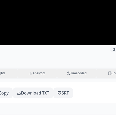
ghts
Analytics
Timecoded
Ch
Copy
Download TXT
SRT