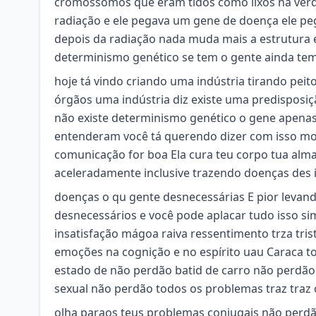
cromossomos que eram tidos como lixos na verda
radiação e ele pegava um gene de doença ele p
depois da radiação nada muda mais a estrutura
determinismo genético se tem o gente ainda te
hoje tá vindo criando uma indústria tirando pei
órgãos uma indústria diz existe uma predisposiçã
não existe determinismo genético o gene apenas
entenderam você tá querendo dizer com isso mo
comunicação for boa Ela cura teu corpo tua alma
aceleradamente inclusive trazendo doenças des 
doenças o qu gente desnecessárias E pior levan
desnecessários e você pode aplacar tudo isso 
insatisfação mágoa raiva ressentimento trza tr
emoções na cognição e no espírito uau Caraca t
estado de não perdão batid de carro não perdã
sexual não perdão todos os problemas traz traz 
olha paraos teus problemas conjugais não perdã