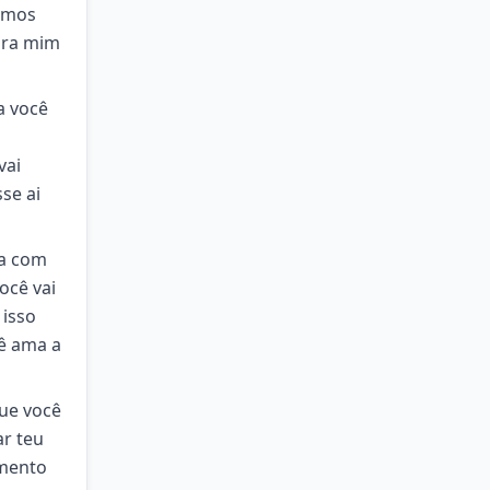
samos
ara mim
a você
vai
se ai
ia com
ocê vai
 isso
ê ama a
que você
r teu
amento