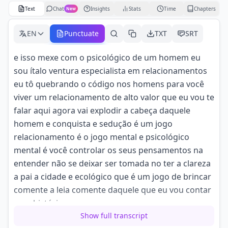
Text
Chat
Insights
Stats
Time
Chapters
New
EN
Punctuate
TXT
SRT
e isso mexe com o psicológico de um homem eu
sou ítalo ventura especialista em relacionamentos
eu tô quebrando o código nos homens para você
viver um relacionamento de alto valor que eu vou te
falar aqui agora vai explodir a cabeça daquele
homem e conquista e sedução é um jogo
relacionamento é o jogo mental e psicológico
mental é você controlar os seus pensamentos na
entender não se deixar ser tomada no ter a clareza
a pai a cidade e ecológico que é um jogo de brincar
comente a leia comente daquele que eu vou contar
uma história sem
Show full transcript
interessante que vai fazer todo sentido e o o show