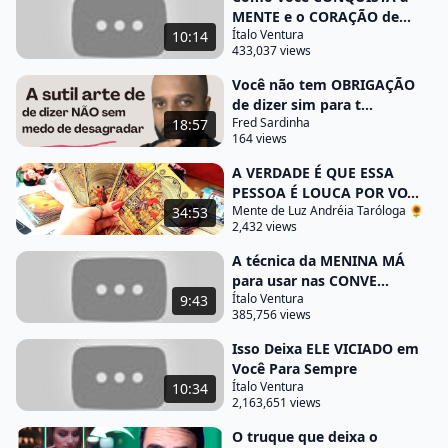
mestre e o rei voltou ao palácio o rei só pensava
MENTE e o CORAÇÃO de...
Ítalo Ventura
10:14
dele nossa flor pode me ajudar mas ele ficou com a
433,037 views
pulga atrás da orelha conheço de onde esse cara
Você não tem OBRIGAÇÃO
feio belo dinheiro ouvir e estava
de dizer sim para t...
debaixo nós colhemos meditando vivendo em
Fred Sardinha
18:57
164 views
sendo feliz iluminado estar e o rei botou os
A VERDADE É QUE ESSA
melhores espiões da corte a investigar o passado
PESSOA É LOUCA POR VO...
daquele tanto daquele monge e os melhores
Mente de Luz Andréia Taróloga 🌻
34:53
investigadores espiões e policiais da corte assim o
2,432 views
fizeram buscaram o passado daquele bolso
A técnica da MENINA MÁ
buscaram me buscaram até que os espiões
para usar nas CONVE...
Ítalo Ventura
9:43
chegaram para o rei o homem é verdadeiro santo
385,756 views
encontramos nada que vão lixo passado desse
Isso Deixa ELE VICIADO em
homem ele é um santo rei eu tenho o que confiar
Você Para Sempre
eu nunca falho chegou para aquele emoji animado
Ítalo Ventura
10:34
2,163,651 views
o mestre eu vou te fazer um convite venha morar
no palácio venha morar
O truque que deixa o