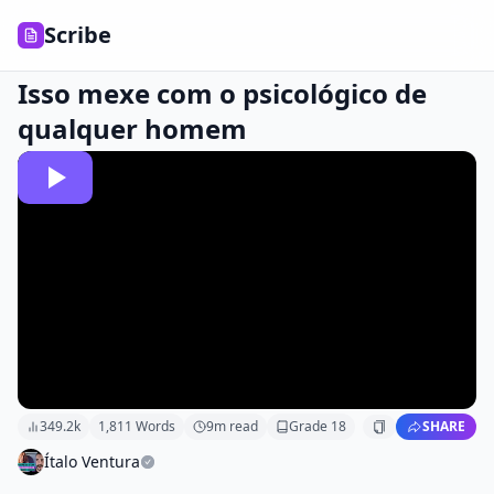
Scribe
Isso mexe com o psicológico de
qualquer homem
349.2k
1,811
Words
9
m read
Grade
18
SHARE
Ítalo Ventura