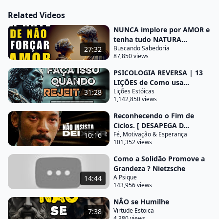
Related Videos
gratificante e menos estressante Marco Aurélio o
imperador romano e filósofo stoico tinha muito a
NUNCA implore por AMOR e
tenha tudo NATURA...
dizer sobre o tema do desejo e Da perseguição
Buscando Sabedoria
27:32
Vamos aprender aqui alguns princípios estóicos
87,850 views
que podem ajudá-lo a encontrar um
PSICOLOGIA REVERSA | 13
relacionamento mais saudável e duradouro foque
LIÇÕES de Como usa...
no seu próprio desenvolvimento pessoal em vez de
Lições Estóicas
31:28
1,142,850 views
perseguir relacionamentos concentre-se em se
Reconhecendo o Fim de
tornar a melhor versão de si mesmo trabalhe para
Ciclos. [ DESAPEGA D...
desenvolver suas virtudes como sabedoria Justiça
Fé, Motivação & Esperança
10:16
coragem e autocontrole quando você se torna uma
101,352 views
pessoa mais forte e feliz você se torna mais
Como a Solidão Promove a
atraente para os outros seja e Genuíno Não tente
Grandeza ? Nietzsche
A Psique
14:44
ser alguém que você
143,956 views
não é as pessoas são atraídas por pessoas que são
NÂO se Humilhe
verdadeiras consigo mesmas respeite a autonomia
Virtude Estoica
7:38
4,380 views