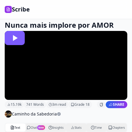
Scribe
Nunca mais implore por AMOR
15.19k
741
Words
3
m read
Grade
18
SHARE
Caminho da Sabedoria
Text
Chat
Insights
Stats
Time
Chapters
New