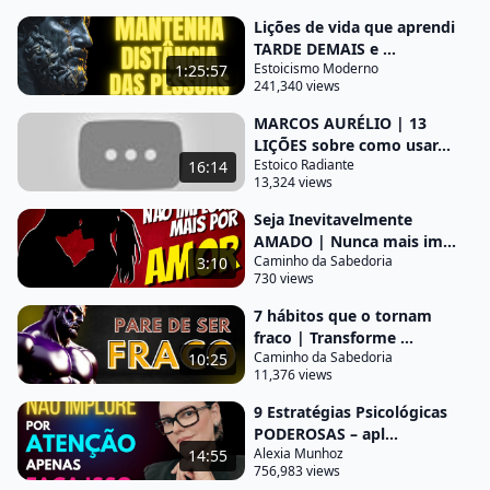
experiências saia da sua zona de conforto e
Lições de vida que aprendi
conheça novas pessoas Você nunca sabe quem
TARDE DEMAIS e ...
você pode encontrar Desenvolva a paciência a
Estoicismo Moderno
1:25:57
241,340 views
impaciência muitas vezes impulsiona a perseguição
de relacionamentos levando a decisões
MARCOS AURÉLIO | 13
LIÇÕES sobre como usar...
precipitadas pratique a paciência em todos os
Estoico Radiante
16:14
aspectos da vida confirmando que as melhores
13,324 views
coisas vêm
Seja Inevitavelmente
AMADO | Nunca mais im...
para aqueles que esperam ter paciência permite
Caminho da Sabedoria
3:10
que tomemos decisões mais ponderadas e
730 views
Racionais especialmente no âmbito dos
7 hábitos que o tornam
relacionamentos cultive a gratidão ao invés de
fraco | Transforme ...
focar no que falta mude sua perspectiva praticando
Caminho da Sabedoria
10:25
11,376 views
a gratidão reflita diariamente sobre as coisas pelas
9 Estratégias Psicológicas
quais é grato isso ajuda a encontrar
PODEROSAS – apl...
contentamento dentro de si mesmo e reduza a
Alexia Munhoz
14:55
necessidade de buscar validação externa respeite a
756,983 views