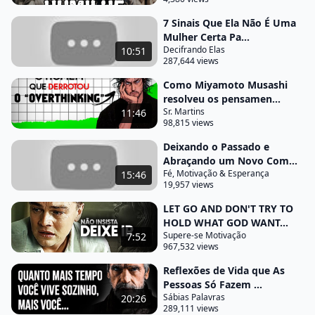
da outra pessoa lembre-se de que a outra pessoa
tem o direito de fazer suas próprias escolhas não
7 Sinais Que Ela Não É Uma
Mulher Certa Pa...
tente controlá-la ou forçá-la a fazer o que você quer
Decifrando Elas
10:51
seja paciente as coisas boas levam tempo não
287,644 views
espere encontrar o amor da sua vida da noite para
Como Miyamoto Musashi
o dia continue se concentrando em orar a si
resolveu os pensamen...
Sr. Martins
11:46
mesmo e eventualmente você encontrará alguém
98,815 views
que seja certo para você aqui estão algumas
Deixando o Passado e
práticas que você pode fazer para implementar
Abraçando um Novo Com...
esses princípios em sua vida reserve um tempo
Fé, Motivação & Esperança
15:46
19,957 views
para a autorreflexão pense sobre suas próprias
LET GO AND DON'T TRY TO
motivações desejos e fraquezas o que você está
HOLD WHAT GOD WANT...
procurando em um relacionamento quais são seus
Supere-se Motivação
7:52
valores e prioridades Estabeleça metas de
967,532 views
autoaperfeiçoamento o que você quer alcançar em
Reflexões de Vida que As
sua vida quais habilidades Você quer aprender
Pessoas Só Fazem ...
Sábias Palavras
20:26
quais hábitos você quer mudar seja aberto a novas
289,111 views