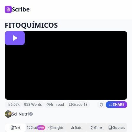
Scribe
FITOQUÍMICOS
6.07k
958
Words
4
m read
Grade
18
SHARE
Sci Nutri
Text
Chat
Insights
Stats
Time
Chapters
New