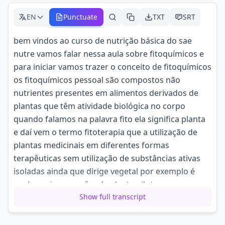
EN
Punctuate
TXT
SRT
bem vindos ao curso de nutrição básica do sae
nutre vamos falar nessa aula sobre fitoquímicos e
para iniciar vamos trazer o conceito de fitoquímicos
os fitoquímicos pessoal são compostos não
nutrientes presentes em alimentos derivados de
plantas que têm atividade biológica no corpo
quando falamos na palavra fito ela significa planta
e daí vem o termo fitoterapia que a utilização de
plantas medicinais em diferentes formas
terapêuticas sem utilização de substâncias ativas
isoladas ainda que dirige vegetal por exemplo é
apelo capina que vêm da planta piloto capuz
jaborandi ead gux ina um cardiotônico que vêm da
Show full transcript
planta digitales