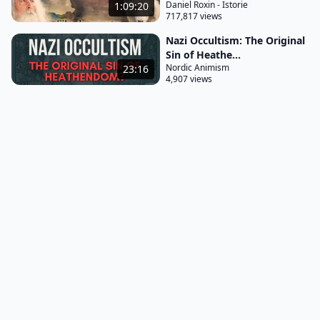
Daniel Roxin - Istorie
1:09:20
717,817 views
Nazi Occultism: The Original
Sin of Heathe...
Nordic Animism
23:16
4,907 views