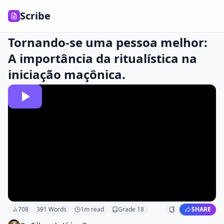
Scribe
Tornando-se uma pessoa melhor:
A importância da ritualística na
iniciação maçônica.
708
391
Words
1
m read
Grade
18
SHARE