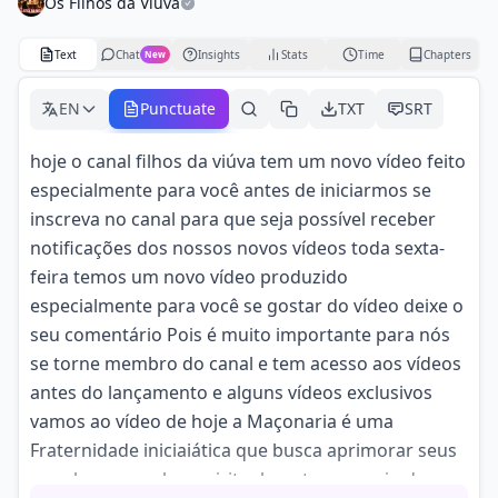
Os Filhos da Viúva
Text
Chat
Insights
Stats
Time
Chapters
New
EN
Punctuate
TXT
SRT
hoje o canal filhos da viúva tem um novo vídeo feito
especialmente para você antes de iniciarmos se
inscreva no canal para que seja possível receber
notificações dos nossos novos vídeos toda sexta-
feira temos um novo vídeo produzido
especialmente para você se gostar do vídeo deixe o
seu comentário Pois é muito importante para nós
se torne membro do canal e tem acesso aos vídeos
antes do lançamento e alguns vídeos exclusivos
vamos ao vídeo de hoje a Maçonaria é uma
Fraternidade iniciaiática que busca aprimorar seus
membros moral e espiritualmente por meio de