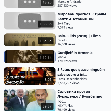
Marcelo Andrade
18:25
disposição para assisti-los se ainda não for inscrito
287,430 views
no canal Não esqueça de fazer a sua inscrição Se
Мировой прогноз. Страны
gostou do vídeo deixe o seu like e o seu comentário
Балтии.Эстония. Ли...
Swit Taro
1:38:36
se ainda não for membro do canal se torne
7,579 views
membro para ter acesso aos vídeos antes do
Baltu Ciltis (2018) | Filma
lançamento
Dididuu
1:35:35
16,608 views
Gurdjieff in Armenia
John A
1:12:14
179,326 views
5 Fatos que quase ninguém
sabe sobre a ini...
Fatos Desconhecidos
8:01
2,585,297 views
Силовики против
Лукашенко / Бульба про
гос...
NEXTA Plus
39:37
70,499 views