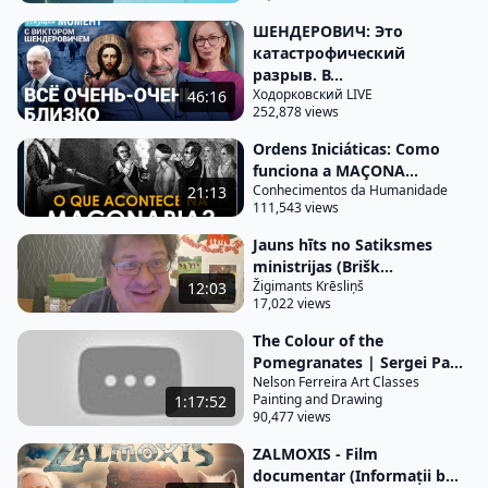
ШЕНДЕРОВИЧ: Это
катастрофический
разрыв. В...
Ходорковский LIVE
46:16
252,878 views
Ordens Iniciáticas: Como
funciona a MAÇONA...
Conhecimentos da Humanidade
21:13
111,543 views
Jauns hīts no Satiksmes
ministrijas (Brišk...
Žigimants Krēsliņš
12:03
17,022 views
The Colour of the
Pomegranates | Sergei Pa...
Nelson Ferreira Art Classes
Painting and Drawing
1:17:52
90,477 views
ZALMOXIS - Film
documentar (Informații b...