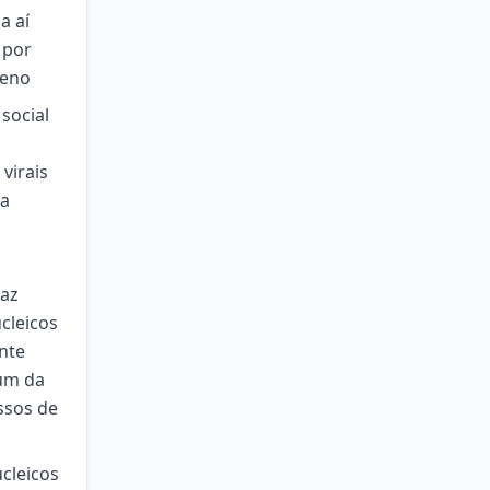
a aí
 por
ueno
social
virais
da
faz
cleicos
nte
 um da
ssos de
ucleicos