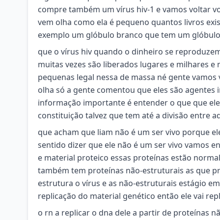
compre também um vírus hiv-1 e vamos voltar volt
vem olha como ela é pequeno quantos livros ex
exemplo um glóbulo branco que tem um glóbulo 
que o vírus hiv quando o dinheiro se reproduz
muitas vezes são liberados lugares e milhares e
pequenas legal nessa de massa né gente vamos vo
olha só a gente comentou que eles são agentes 
informação importante é entender o que que ele 
constituição talvez que tem até a divisão entre a
que acham que liam não é um ser vivo porque ele
sentido dizer que ele não é um ser vivo vamos e
e material proteico essas proteínas estão norma
também tem proteínas não-estruturais as que pr
estrutura o vírus e as não-estruturais estágio 
replicação do material genético então ele vai repl
o rn a replicar o dna dele a partir de proteínas n