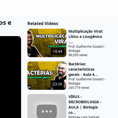
os e
Related Videos
Multiplicação Viral:
Lítico e Lisogênico
-...
Prof. Guilherme Goulart -
Biologia
14:44
96,650 views
Bactérias:
características
gerais - Aula 4...
Prof. Guilherme Goulart -
Biologia
23:26
205,719 views
VÍRUS -
MICROBIOLOGIA -
AULA | Biologia
co...
Biologia com Samuel