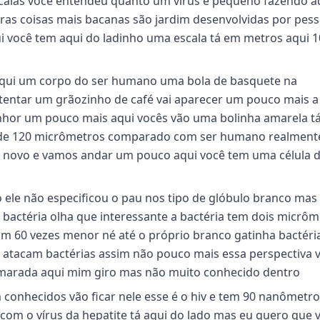
escalas você entendeu quanto um vírus é pequeno fazendo 
tras coisas mais bacanas são jardim desenvolvidas por pes
 você tem aqui do ladinho uma escala tá em metros aqui 1
aqui um corpo do ser humano uma bola de basquete na
tentar um grãozinho de café vai aparecer um pouco mais a
nhor um pouco mais aqui vocês vão uma bolinha amarela tá
 de 120 micrômetros comparado com ser humano realmente
 novo e vamos andar um pouco aqui você tem uma célula d
ele não especificou o pau nos tipo de glóbulo branco mas
a bactéria olha que interessante a bactéria tem dois micrô
m 60 vezes menor né até o próprio branco gatinha bactéri
 atacam bactérias assim não pouco mais essa perspectiva v
camarada aqui mim giro mas não muito conhecido dentro
 conhecidos vão ficar nele esse é o hiv e tem 90 nanômetr
om o vírus da hepatite tá aqui do lado mas eu quero que 