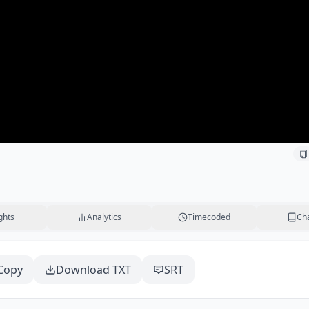
ghts
Analytics
Timecoded
Ch
Copy
Download TXT
SRT