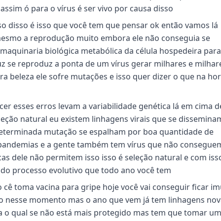
assim ó para o vírus é ser vivo por causa disso
isso disso é isso que você tem que pensar ok então vamos lá
 mesmo a reprodução muito embora ele não conseguia se
maquinaria biológica metabólica da célula hospedeira para
uz se reproduz a ponta de um vírus gerar milhares e milhar
ra beleza ele sofre mutações e isso quer dizer o que na ho
er esses erros levam a variabilidade genética lá em cima 
eleção natural eu existem linhagens virais que se dissemin
determinada mutação se espalham por boa quantidade de
 pandemias e a gente também tem vírus que não consegue
cas dele não permitem isso isso é seleção natural e com iss
 do processo evolutivo que todo ano você tem
 cê toma vacina para gripe hoje você vai conseguir ficar i
ndo nesse momento mas o ano que vem já tem linhagens nov
ara o qual se não está mais protegido mas tem que tomar u