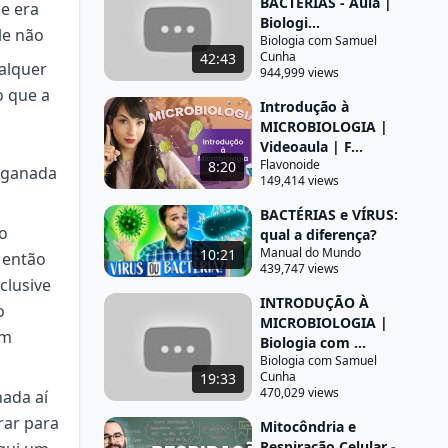
BACTÉRIAS - Aula |
se era
Biologi...
le não
Biologia com Samuel
Cunha
42:43
alquer
944,999 views
o que a
Introdução à
a
MICROBIOLOGIA |
Videoaula | F...
Flavonoide
8:20
enganada
149,414 views
BACTÉRIAS e VÍRUS:
io
qual a diferença?
Manual do Mundo
10:21
 então
439,747 views
clusive
INTRODUÇÃO À
o
MICROBIOLOGIA |
um
Biologia com ...
Biologia com Samuel
Cunha
19:33
470,029 views
hada aí
rar para
Mitocôndria e
Respiração Celular -