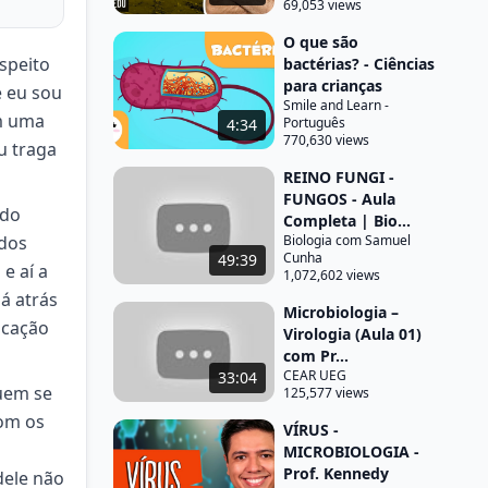
69,053 views
O que são
speito
bactérias? - Ciências
para crianças
e eu sou
Smile and Learn -
om uma
Português
4:34
770,630 views
u traga
REINO FUNGI -
FUNGOS - Aula
ndo
Completa | Bio...
 dos
Biologia com Samuel
Cunha
49:39
e aí a
1,072,602 views
á atrás
Microbiologia –
icação
Virologia (Aula 01)
com Pr...
CEAR UEG
33:04
guem se
125,577 views
com os
VÍRUS -
MICROBIOLOGIA -
Prof. Kennedy
dele não