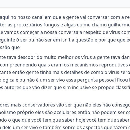
 aqui no nosso canal em que a gente vai conversar com a re
ctérias protozoários fungos e algas eu me chamo guilherm
é e vamos começar a nossa conversa a respeito de vírus c
uinte ó ser ou não ser em isn't a questão e por que que e
ussão que
te tava descobrido muito melhor os vírus a gente tava da
ava compreendendo quais eram os mecanismos reprodutivos
ante então gente tinha mais detalhes de como o vírus zero 
ógica é ou não é um ser vivo essa pergunta pessoal ficou l
 autores que vão dizer que sim inclusive se propõe classif
utores mais conservadores vão ser que não eles não conse
bolismo próprio eles são acelulares então não podem ser 
sado o que que você tem que saber hoje você tem que saber
am dele um ser vivo e também sobre os aspectos que fazem 