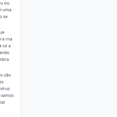
ou ou
ei uma
o se
gue
ara rna
a só a
cando
embra
es são
es
vírus
á vamos
ial