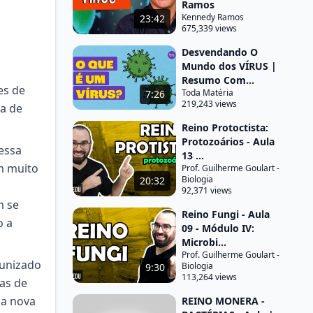
Ramos
Kennedy Ramos
23:42
675,339 views
Desvendando O
Mundo dos VÍRUS |
Resumo Com...
es de
Toda Matéria
7:26
219,243 views
ra de
Reino Protoctista:
Protozoários - Aula
dessa
13 ...
am muito
Prof. Guilherme Goulart -
Biologia
20:32
92,371 views
m se
Reino Fungi - Aula
o a
09 - Módulo IV:
Microbi...
Prof. Guilherme Goulart -
munizado
Biologia
9:30
113,264 views
as de
ma nova
REINO MONERA -