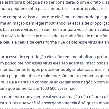
ssa estrutura biológica não ser considerado um é o fato dis
 é muito pequenininho para comportar estruturas celulares e
gue comportar isso aí porque ele é muito menor do que qu
s uma animação bem legal mostrando na escala de proporçã
actérias e vírus eu já vou mostrar para vocês outra cois
rio então todo esse processo de reprodução e de mutação
élula a célula de certa forma que os pés esse vírus ela 
 o processo de reprodução eles não tem metabolismo própr
um pouco melhor esses vírus eles são agentes infecciosos a
itar bactérias fungos protozoários algas plantas annie e in
 muito pequenininhos e realmente são muito pequenos que 
s ou seja a gente só consegue enxergar esse negócio com 
omum que aumenta até 1000 500 vezes não
é o momento que a gente vai ver a animação não dá uma ol
truturas que você tá enxergando na tela é só quero most