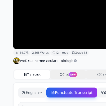
184.97k
2,568
Words
12
m read
Grade
18
Prof. Guilherme Goulart - Biologia
Transcript
Chat
Insi
New
English
Punctuate Transcript