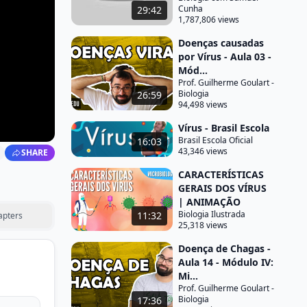
Cunha
29:42
1,787,806 views
Doenças causadas
por Vírus - Aula 03 -
Mód...
Prof. Guilherme Goulart -
Biologia
26:59
94,498 views
Vírus - Brasil Escola
Brasil Escola Oficial
16:03
43,346 views
SHARE
CARACTERÍSTICAS
GERAIS DOS VÍRUS
| ANIMAÇÃO
Biologia Ilustrada
11:32
apters
25,318 views
Doença de Chagas -
Aula 14 - Módulo IV:
Mi...
Prof. Guilherme Goulart -
Biologia
17:36