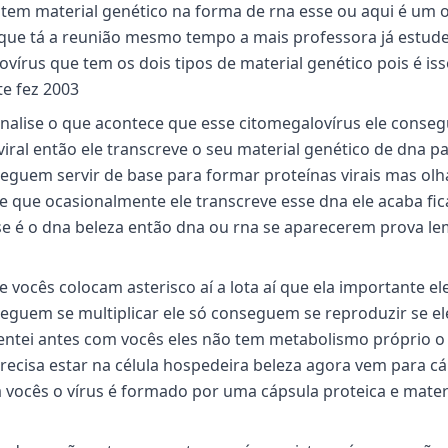
 tem material genético na forma de rna esse ou aqui é um 
s que tá a reunião mesmo tempo a mais professora já estud
írus que tem os dois tipos de material genético pois é iss
te fez 2003
alise o que acontece que esse citomegalovírus ele conse
iral então ele transcreve o seu material genético de dna p
seguem servir de base para formar proteínas virais mas olh
e que ocasionalmente ele transcreve esse dna ele acaba fi
ase é o dna beleza então dna ou rna se aparecerem prova l
 vocês colocam asterisco aí a lota aí que ela importante el
seguem se multiplicar ele só conseguem se reproduzir se el
entei antes com vocês eles não tem metabolismo próprio o 
recisa estar na célula hospedeira beleza agora vem para c
ra vocês o vírus é formado por uma cápsula proteica e mater