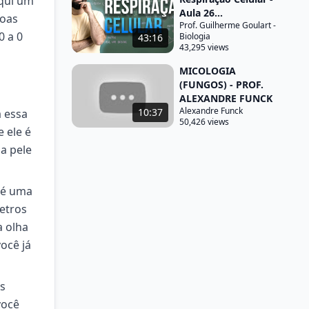
aqui um
Aula 26...
soas
Prof. Guilherme Goulart -
0 a 0
Biologia
43:16
43,295 views
MICOLOGIA
(FUNGOS) - PROF.
ALEXANDRE FUNCK
Alexandre Funck
10:37
 essa
50,426 views
 ele é
a pele
 é uma
metros
a olha
ocê já
os
você