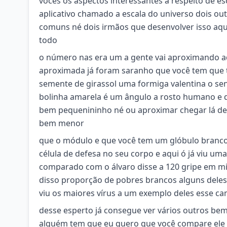
vocês os aspectos interessantes a respeito de 
aplicativo chamado a escala do universo dois ou
comuns né dois irmãos que desenvolver isso aqui
todo
o número nas era um a gente vai aproximando 
aproximada já foram saranho que você tem que 
semente de girassol uma formiga valentina o se
bolinha amarela é um ângulo a rosto humano e
bem pequenininho né ou aproximar chegar lá de
bem menor
que o módulo e que você tem um glóbulo branco 
célula de defesa no seu corpo e aqui ó já viu um
comparado com o álvaro disse a 120 gripe em mi
disso proporção de pobres brancos alguns deles
viu os maiores vírus a um exemplo deles esse 
desse esperto já consegue ver vários outros bem
alguém tem que eu quero que você compare ele c