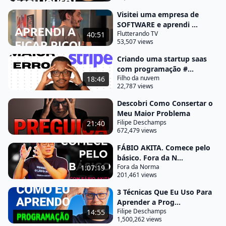
medo de não achar que ela era o suficiente, você
Visitei uma empresa de
ficou pensando, pensando, pensando.
SOFTWARE e aprendi ...
Flutterando TV
40:51
. . Até o ponto de ter dado tempo suficiente para
53,507 views
você assistir outra pessoa lançando a mesma ideia
Criando uma startup saas
na sua frente, e às vezes numa versão ainda mais
com programação #...
porca e ver dando certo?
Filho da nuvem
18:46
22,787 views
Aí você fica eternamente falando: "Olha lá, eu que
Descobri Como Consertar o
tive a ideia primeiro. " Quem cansou disso foi o
Meu Maior Problema
Wenbin Fang e ele descreve em detalhes como
Filipe Deschamps
21:40
672,479 views
construiu sozinho a sua startup chamada
ListenNotes. E a história, a sacada que ele teve é
FÁBIO AKITA. Comece pelo
básico. Fora da N...
muito boa e mostra que você não precisa ter uma
Fora da Norma
1:07:19
ideia visionária, algo que precise explodir a cabeça
201,461 views
de alguém para dar certo.
3 Técnicas Que Eu Uso Para
Aprender a Prog...
Muito pelo contrário, ele fala isso de uma forma
Filipe Deschamps
14:55
bem pé no chão. E falando em podcasts, o serviço
1,500,262 views