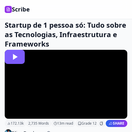
Scribe
Startup de 1 pessoa só: Tudo sobre
as Tecnologias, Infraestrutura e
Frameworks
172.13k
2,735
Words
13
m read
Grade
12
SHARE