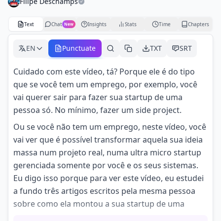
Filipe Deschamps
Text
Chat
Insights
Stats
Time
Chapters
New
EN
Punctuate
TXT
SRT
Cuidado com este vídeo, tá? Porque ele é do tipo
que se você tem um emprego, por exemplo, você
vai querer sair para fazer sua startup de uma
pessoa só. No mínimo, fazer um side project.
Ou se você não tem um emprego, neste vídeo, você
vai ver que é possível transformar aquela sua ideia
massa num projeto real, numa ultra micro startup
gerenciada somente por você e os seus sistemas.
Eu digo isso porque para ver este vídeo, eu estudei
a fundo três artigos escritos pela mesma pessoa
sobre como ela montou a sua startup de uma
pessoa só e mostrar em detalhes tudo o que foi