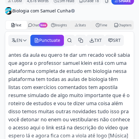
1.06M
4,678
Words
23
m read
Grade
18
SHARE
Biologia com Samuel Cunha
Text
Chat
Insights
Stats
Time
Chapters
New
EN
Punctuate
TXT
SRT
antes da aula eu quero te dar um recado você sabia
que agora o professor samuel klein está com uma
plataforma completa de estudo em biologia nessa
plataforma tem todas as aulas de biologia têm
listas com exercícios comentados tem apostila
resume simulado de algo muito importante que é o
roteiro de estudos e vou te dizer uma coisa além
disso temos muitas outras novidades tudo isso pra
você detonar no enem ou vestibulares não conhece
o acesso aqui o link está na descrição do vídeo que
espero lá e agora fica com a viola até logo [Música]