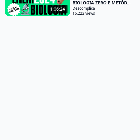
BIOLOGIA ZERO E METÓD...
molécula pular perceba molécula polar tem as
Descomplica
1:06:24
moléculas a polaris como é o caso dos lípidos nós
16,222 views
vamos estudar logo mais então
a água polar porque ela possui cargas diferentes
nos pólos da molécula por explorar pólos com
cargas diferentes e aí já cada um grande beijo
gente tem que anotar pega apostila pega os
resumos vai grifando vai anotando puxa setinha foi
acompanhado por que esse conteúdo bioquímica é
um conteúdo bastante teórico vão lá vou facilitar
pra você vamos junto agora eu representei água
h2o a molécula da água aqui um átomo de oxigénio
torres átomos de hidrogênio perceba que a porção
onde está o oxigênio superior têm carga parcial
negativa enquanto que a parte onde estão se
trouxe gênios
a carga parcial é positiva mas não é por menos