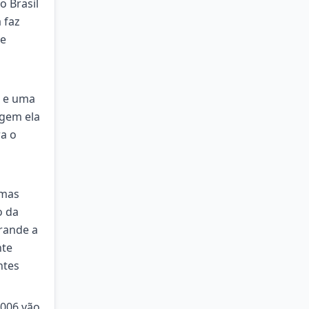
o Brasil
 faz
ue
á e uma
agem ela
a o
 mas
o da
rande a
nte
ntes
2006 vão