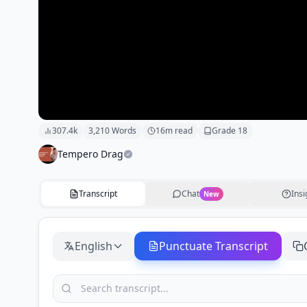
307.4k
3,210
Words
16
m read
Grade
18
Tempero Drag
Transcript
Chat
Insi
New
English
Punctuate Transcript