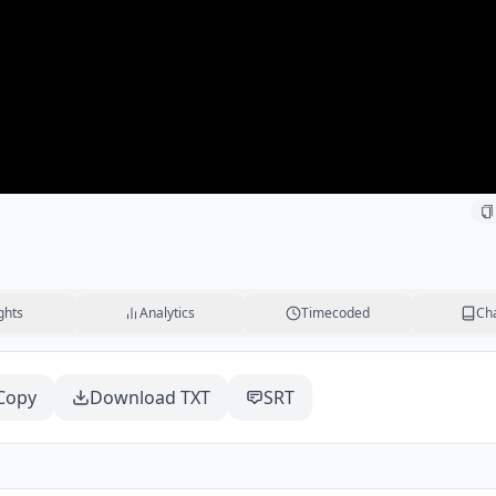
ghts
Analytics
Timecoded
Ch
Copy
Download TXT
SRT