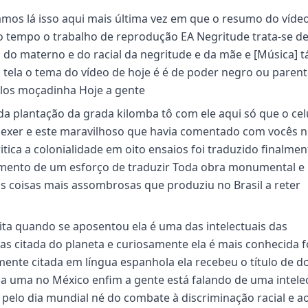
vamos lá isso aqui mais última vez em que o resumo do víde
o tempo o trabalho de reprodução EA Negritude trata-se d
do materno e do racial da negritude e da mãe e [Música] 
a tela o tema do vídeo de hoje é é de poder negro ou paren
plos moçadinha Hoje a gente
 da plantação da grada kilomba tô com ele aqui só que o cel
mexer e este maravilhoso que havia comentado com vocês n
ritica a colonialidade em oito ensaios foi traduzido finalme
mento de um esforço de traduzir Toda obra monumental e
as coisas mais assombrosas que produziu no Brasil a reter
ita quando se aposentou ela é uma das intelectuais das
s citada do planeta e curiosamente ela é mais conhecida f
almente citada em língua espanhola ela recebeu o título de d
a uma no México enfim a gente está falando de uma intele
pelo dia mundial né do combate à discriminação racial e a