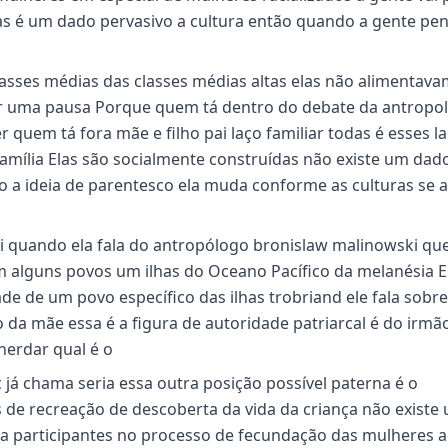
s é um dado pervasivo a cultura então quando a gente pe
sses médias das classes médias altas elas não alimentava
zer uma pausa Porque quem tá dentro do debate da antropo
 quem tá fora mãe e filho pai laço familiar todas é esses l
amília Elas são socialmente construídas não existe um dad
o a ideia de parentesco ela muda conforme as culturas se 
ali quando ela fala do antropólogo bronislaw malinowski qu
m alguns povos um ilhas do Oceano Pacífico da melanésia E 
ade de um povo específico das ilhas trobriand ele fala sobr
 da mãe essa é a figura de autoridade patriarcal é do irmã
herdar qual é o
c já chama seria essa outra posição possível paterna é o
de recreação de descoberta da vida da criança não existe
a participantes no processo de fecundação das mulheres a