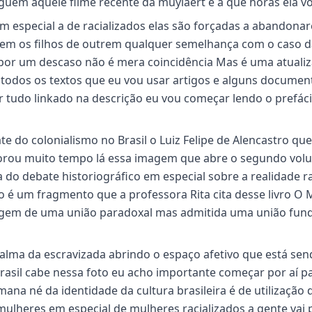
uém aquele filme recente da muylaert é a que horas ela vo
m especial a de racializados elas são forçadas a abandona
iarem os filhos de outrem qualquer semelhança com o caso d
o por um descaso não é mera coincidência Mas é uma atuali
 todos os textos que eu vou usar artigos e alguns documen
r tudo linkado na descrição eu vou começar lendo o prefác
e do colonialismo no Brasil o Luiz Felipe de Alencastro que
orou muito tempo lá essa imagem que abre o segundo vol
do debate historiográfico em especial sobre a realidade 
o é um fragmento que a professora Rita cita desse livro O 
imagem de uma união paradoxal mas admitida uma união fun
a alma da escravizada abrindo o espaço afetivo que está se
Brasil cabe nessa foto eu acho importante começar por aí p
na né da identidade da cultura brasileira é de utilização 
mulheres em especial de mulheres racializados a gente vai