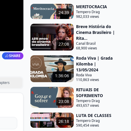
MERITOCRACIA
Tempero Drag
24:39
982,033 views
Breve História do
Cinema Brasileiro |
Rita...
Canal Brasil
27:08
68,900 views
SHARE
Roda Viva | Grada
Kilomba |
13/05/2024
Roda Viva
1:36:06
110,863 views
apters
RITUAIS DE
SOFRIMENTO
Tempero Drag
23:08
493,657 views
LUTA DE CLASSES
Tempero Drag
26:18
590,454 views