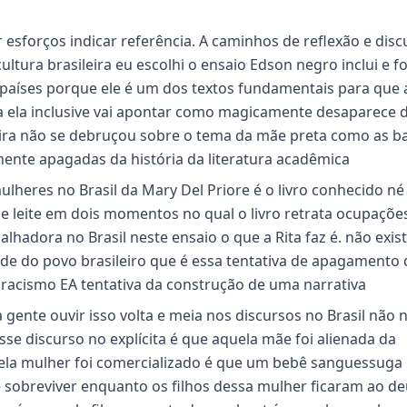
esforços indicar referência. A caminhos de reflexão e disc
tura brasileira eu escolhi o ensaio Edson negro inclui e fo
países porque ele é um dos textos fundamentais para que 
ta ela inclusive vai apontar como magicamente desaparece 
eira não se debruçou sobre o tema da mãe preta como as b
mente apagadas da história da literatura acadêmica
 mulheres no Brasil da Mary Del Priore é o livro conhecido n
 de leite em dois momentos no qual o livro retrata ocupaçõe
lhadora no Brasil neste ensaio o que a Rita faz é. não exi
ade do povo brasileiro que é essa tentativa de apagamento 
 racismo EA tentativa da construção de uma narrativa
gente ouvir isso volta e meia nos discursos no Brasil não 
se discurso no explícita é que aquela mãe foi alienada da
uela mulher foi comercializado é que um bebê sanguessuga l
 sobreviver enquanto os filhos dessa mulher ficaram ao d