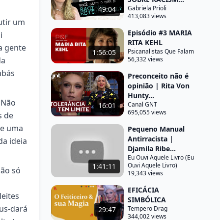
Gabriela Prioli
49:04
413,083 views
utir um
Episódio #3 MARIA
i
RITA KEHL
a gente
Psicanalistas Que Falam
1:56:05
da
56,332 views
abás
Preconceito não é
opinião | Rita Von
Hunty...
é Não
Canal GNT
16:01
695,055 views
s de
ste uma
Pequeno Manual
Antirracista |
da ideia
Djamila Ribe...
Eu Ouvi Aquele Livro (Eu
Ouvi Aquele Livro)
1:41:11
não só
19,343 views
EFICÁCIA
eites
SIMBÓLICA
eus-dará
Tempero Drag
29:47
344,002 views