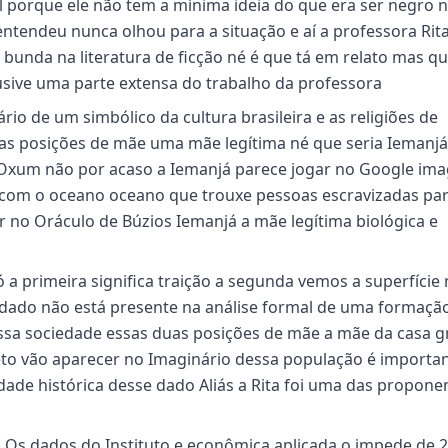
l porque ele não tem a mínima ideia do que era ser negro n
ntendeu nunca olhou para a situação e aí a professora Rita
bunda na literatura de ficção né é que tá em relato mas q
usive uma parte extensa do trabalho da professora
io de um simbólico da cultura brasileira e as religiões de
uas posições de mãe uma mãe legítima né que seria Iemanj
 Oxum não por acaso a Iemanjá parece jogar no Google im
 com o oceano oceano que trouxe pessoas escravizadas par
er no Oráculo de Búzios Iemanjá a mãe legítima biológica e
a primeira significa traição a segunda vemos a superfície
dado não está presente na análise formal de uma formaçã
essa sociedade essas duas posições de mãe a mãe da casa g
feto vão aparecer no Imaginário dessa população é importa
dade histórica desse dado Aliás a Rita foi uma das propone
il Os dados do Instituto e econômica aplicada o impede de 