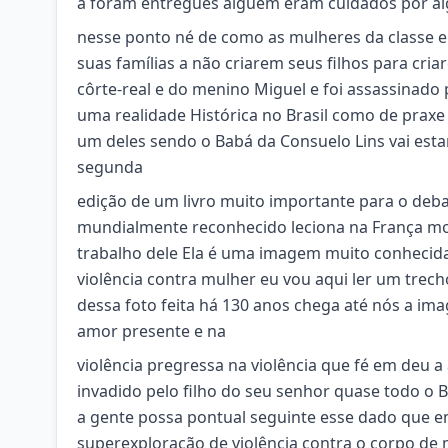
a foram entregues alguém eram cuidados por alg
nesse ponto né de como as mulheres da classe e
suas famílias a não criarem seus filhos para cr
côrte-real e do menino Miguel e foi assassinad
uma realidade Histórica no Brasil como de praxe
um deles sendo o Babá da Consuelo Lins vai esta
segunda
edição de um livro muito importante para o debat
mundialmente reconhecido leciona na França m
trabalho dele Ela é uma imagem muito conhecida 
violência contra mulher eu vou aqui ler um trech
dessa foto feita há 130 anos chega até nós a 
amor presente e na
violência pregressa na violência que fé em deu 
invadido pelo filho do seu senhor quase todo o 
a gente possa pontual seguinte esse dado que ema
superexploração de violência contra o corpo de 