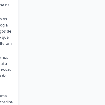
nsa na
m os
logia
aços de
o que
alteram
e nos
aí o
e essas
o da
 uma
credita-