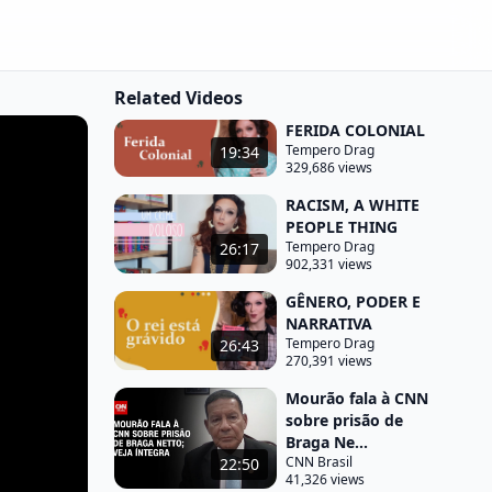
Related Videos
FERIDA COLONIAL
Tempero Drag
19:34
329,686 views
RACISM, A WHITE
PEOPLE THING
Tempero Drag
26:17
902,331 views
GÊNERO, PODER E
NARRATIVA
Tempero Drag
26:43
270,391 views
Mourão fala à CNN
sobre prisão de
Braga Ne...
CNN Brasil
22:50
41,326 views