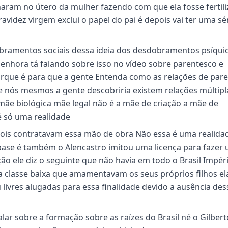
rnaram no útero da mulher fazendo com que ela fosse fertil
avidez virgem exclui o papel do pai é depois vai ter uma sé
obramentos sociais dessa ideia dos desdobramentos psíqui
senhora tá falando sobre isso no vídeo sobre parentesco e
orque é para que a gente Entenda como as relações de par
e nós mesmos a gente descobriria existem relações múltipl
mãe biológica mãe legal não é a mãe de criação a mãe de
é só uma realidade
epois contratavam essa mão de obra Não essa é uma realida
a base é também o Alencastro imitou uma licença para fazer
ão ele diz o seguinte que não havia em todo o Brasil Impér
da classe baixa que amamentavam os seus próprios filhos e
livres alugadas para essa finalidade devido a ausência des
lar sobre a formação sobre as raízes do Brasil né o Gilbert