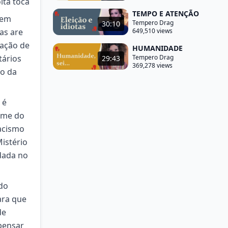
lta toca
TEMPO E ATENÇÃO
rem
Tempero Drag
30:10
as are
649,510 views
zação de
HUMANIDADE
tários
Tempero Drag
29:43
369,278 views
io da
 é
ume do
racismo
Mistério
dada no
ndo
ara que
de
 pensar