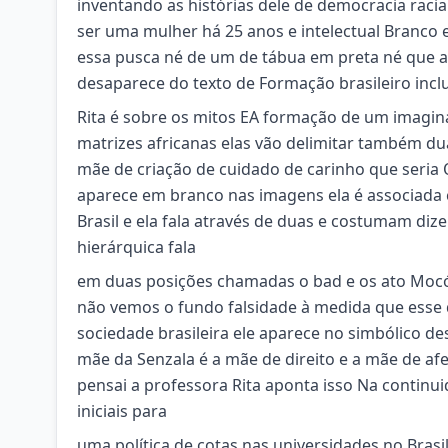
inventando as histórias dele de democracia racia
ser uma mulher há 25 anos e intelectual Branco e
essa pusca né de um de tábua em preta né que a 
desaparece do texto de Formação brasileiro incl
Rita é sobre os mitos EA formação de um imaginár
matrizes africanas elas vão delimitar também d
mãe de criação de cuidado de carinho que seria
aparece em branco nas imagens ela é associada
Brasil e ela fala através de duas e costumam diz
hierárquica fala
em duas posições chamadas o bad e os ato Mocó 
não vemos o fundo falsidade à medida que esse 
sociedade brasileira ele aparece no simbólico d
mãe da Senzala é a mãe de direito e a mãe de a
pensai a professora Rita aponta isso Na continui
iniciais para
uma política de cotas nas universidades no Bras