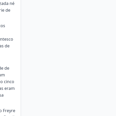
izada né
rie de
cos
entesco
as de
de de
 um
io cinco
las eram
sa
o Freyre