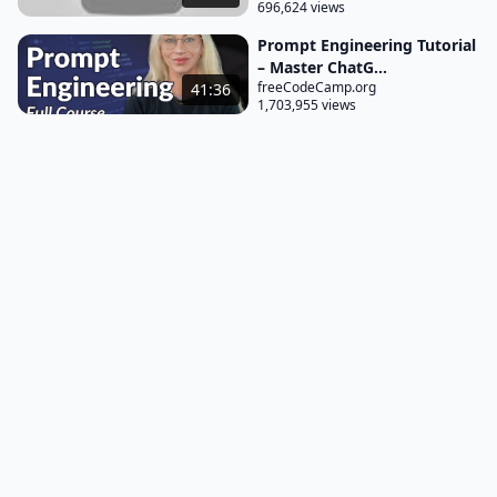
aumentando a complexidade subindo os degraus
696,624 views
legal esse foi o terceiro ponto aí eu venho para o
Prompt Engineering Tutorial
quarto ponto relacionar com o conceito de
– Master ChatG...
freeCodeCamp.org
41:36
uma área que eu tenho conhecimento ou que é
1,703,955 views
familiar para mim por exemplo quando eu tava
aprendendo sobre redes neurais eu entendi que
tinha a ver com o cérebro como eu estudava muito
sobre o cérebro gostava muito de estudar sobre
neurociências aí eu comecei a pedir para fazer essa
relação e ela tem de fato uma relação direta né as
redes neurais artificiais elas foram inspiradas na
rede neural do cérebro apesar de não ter
exatamente 100% do funcionamento igual Mas ele
foi inspirado nisso inclusive em Fórmula matem
Ática para isso então relacione como que uma rede
neural artificial funciona com a rede neural do
cérebro porque isso era já familiar para mim para