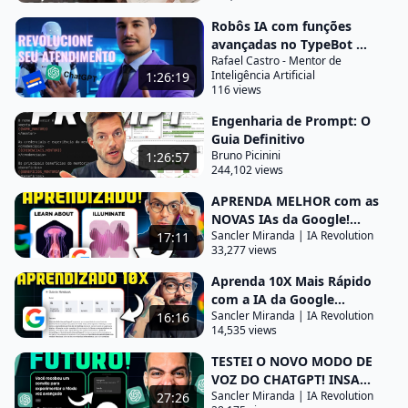
elevador pegou e falou para mim que ela
Robôs IA com funções
trabalhava com ciência ouftivi Para mim seria uma
avançadas no TypeBot ...
Rafael Castro - Mentor de
visão geral sobre esse assunto e é sempre assim
Inteligência Artificial
1:26:19
que eu começo a aprender alguma coisa vamos
116 views
supor que
Engenharia de Prompt: O
Guia Definitivo
eu quero aprender sobre juros compostos eu ouço
Bruno Picinini
1:26:57
alguém fal falando alguma coisa eu vejo um vídeo
244,102 views
no YouTube para ter essa ideia geral e aquilo fica na
APRENDA MELHOR com as
minha cabeça eu percebi que eu sempre começava
NOVAS IAs da Google!...
com uma visão geral Você pode até ir anotando vai
Sancler Miranda | IA Revolution
17:11
33,277 views
entendendo como que você aprende Por enquanto
Aprenda 10X Mais Rápido
não precisa estar em ordem porque depois você vai
com a IA da Google...
fazendo essas adaptações nesse prompt eu já vou
Sancler Miranda | IA Revolution
16:16
deixar um GPT para você que vai gostar desse
14,535 views
mesmo Framework esse mesmo estilo de
TESTEI O NOVO MODO DE
aprendizagem que eu tenho vou deixar aqui abaixo
VOZ DO CHATGPT! INSA...
Sancler Miranda | IA Revolution
27:26
na descrição então primeiro eu começo pedindo