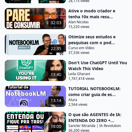
28,175 views
uma visão geral simples do conceito eu não quero
Ative o modo criador e
nada aprofundado eu não quero Ainda nada muito
tenha 10x mais resu...
Alan Nicolas
32:03
complexo porque eu quero aprender como se
15,220 views
tivesse sendo explicado para uma criança Depois
Otimize seus estudos e
eu percebi que eu sempre pedi uma analogia com o
pesquisas com o pod...
mundo real para ilustrar esse conceito para eu
Curso em Vídeo
22:35
37,336 views
entender melhor tá me dá uma analogia eu sempre
pedia pro chat GPT ou no Claudio algo que eu
Don't Use ChatGPT Until You
Watch This Video
conseguisse visualizar na minha cabeça que tem a
Leila Gharani
13:40
ver com aquele conteúdo esse então é o segundo
1,767,418 views
passo e aí depois que eu tinha essas duas coisas
TUTORIAL NOTEBOOKLM:
veja se isso acontece com
como criar guia de es...
Alura
13:14
você também eu precis precisava de uma
2,564 views
explicação progressiva eu queria partir desse mais
O que são AGENTES de IA:
simples que começou aqui em cima mas eu
ENTENDA DO ZERO +...
também queria entender de maneira aprofundada
Sancler Miranda | IA Revolution
18:00
36,200 views