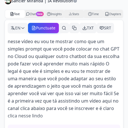
Sancler Miranda | IA Revolution
Text
Chat
Insights
Stats
Time
Chapters
New
EN
Punctuate
TXT
SRT
nesse vídeo eu vou te mostrar como que um
simples prompt que você pode colocar no chat GPT
no Cloud ou qualquer outro chatbot da sua escolha
pode fazer você aprender muito mais rápido O
legal é que ele é simples e eu vou te mostrar de
uma maneira que você pode adaptar ao seu estilo
de aprendizagem o jeito que você mais gosta de
aprender você vai ver que isso vai ser muito fácil Se
é a primeira vez que tá assistindo um vídeo aqui no
canal clica abaixo para você se inscrever e é claro
clica nesse lindo
Gostei meu nome é sancl Miranda e eu te ajudo a