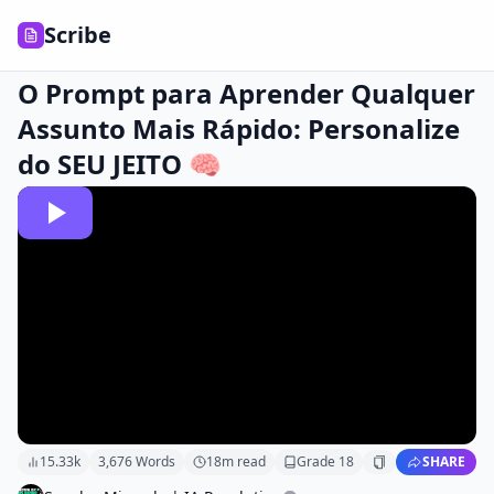
Scribe
O Prompt para Aprender Qualquer
Assunto Mais Rápido: Personalize
do SEU JEITO 🧠
15.33k
3,676
Words
18
m read
Grade
18
SHARE