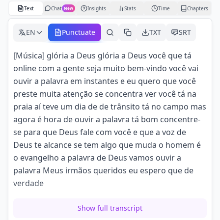
Text
Chat
Insights
Stats
Time
Chapters
New
EN
Punctuate
TXT
SRT
[Música] glória a Deus glória a Deus você que tá
online com a gente seja muito bem-vindo você vai
ouvir a palavra em instantes e eu quero que você
preste muita atenção se concentra ver você tá na
praia aí teve um dia de de trânsito tá no campo mas
agora é hora de ouvir a palavra tá bom concentre-
se para que Deus fale com você e que a voz de
Deus te alcance se tem algo que muda o homem é
o evangelho a palavra de Deus vamos ouvir a
palavra Meus irmãos queridos eu espero que de
verdade
Deus fale com você quero que você abra a sua
Show full transcript
Bíblia no livro de segunda Samuel Capítulo 19