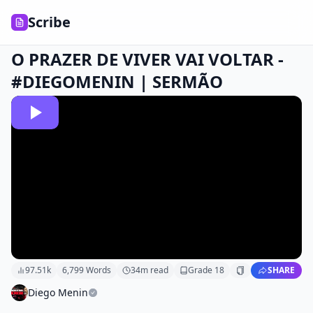
Scribe
O PRAZER DE VIVER VAI VOLTAR -
#DIEGOMENIN | SERMÃO
97.51k
6,799
Words
34
m read
Grade
18
SHARE
Diego Menin