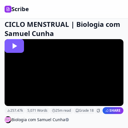
Scribe
CICLO MENSTRUAL | Biologia com
Samuel Cunha
257.47k
5,071
Words
25
m read
Grade
18
SHARE
Biologia com Samuel Cunha