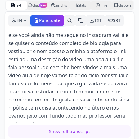
Text
Chat
Insights
Stats
Time
Chapters
New
EN
Punctuate
TXT
SRT
e se você ainda não me segue no instagram vai lá e
se quiser o conteúdo completo de biologia para
vestibular e nem acesso a minha plataforma o link
está aqui na descrição do vídeo uma boa aula 1 e
fala pessoal tudo certinho bem-vindos a mais uma
vídeo aula de hoje vamos falar do ciclo menstrual o
famoso ciclo menstrual que a gurizada se apavora
quando vai estudar porque tem muito nome de
hormônio tem muito grata coisa acontecendo lá na
hipófise tem coisa acontecendo no útero e nos
ovários jeito com fundo todo mas professor seria
muito confuso
Show full transcript
mais calma calma que os seus problemas acabaram