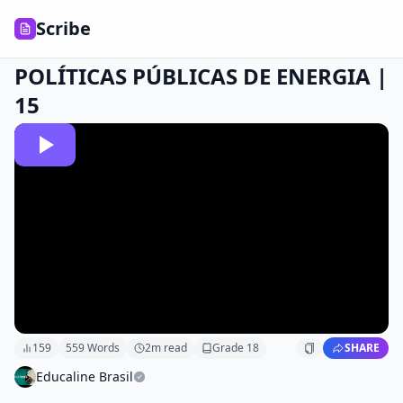
Scribe
POLÍTICAS PÚBLICAS DE ENERGIA |
15
159
559
Words
2
m read
Grade
18
SHARE
Educaline Brasil