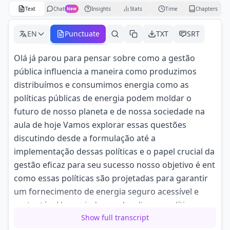
Text
Chat
Insights
Stats
Time
Chapters
New
EN
Punctuate
TXT
SRT
Olá já parou para pensar sobre como a gestão
pública influencia a maneira como produzimos
distribuímos e consumimos energia como as
políticas públicas de energia podem moldar o
futuro de nosso planeta e de nossa sociedade na
aula de hoje Vamos explorar essas questões
discutindo desde a formulação até a
implementação dessas políticas e o papel crucial da
gestão eficaz para seu sucesso nosso objetivo é ent
como essas políticas são projetadas para garantir
um fornecimento de energia seguro acessível e
sustentável bem-vindos a educaline as políticas
públicas de energia são um pilar Central para
Show full transcript