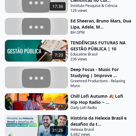
Científicas no Cur...
sustentabilidade energética ganh um destaque
Instituto Pesquisa & Ciência
17:36
126 views
cada vez maior Isso significa que as políticas
públicas devem levar em consideração o impacto
Ed Sheeran, Bruno Mars, Dua
Lipa, Adele, M...
ambiental da geração e consumo de energia a
BH OPM
gestão pública tem um papel importante na
TENDÊNCIAS FUTURAS NA
promoção de energias renováveis e na
GESTÃO PÚBLICA | 10
implementação de medidas para reduzir a
Educaline Brasil
7:20
dependência de combustíveis fósseis nesse sentido
236 views
a transição energética para Fontes mais limpas e
Deep Focus - Music For
sustentáveis se tornou uma parte fundamental das
Studying | Improve ...
Greenred Productions - Relaxing
políticas públicas de energia este processo envolve
Music
a promoção de tecnologias de energia renovável
Chill Lofi Autumn 🍂 Lofi
Como solar e eólica
Hip Hop Radio ~ ...
Daily LoFi Radio
e a criação de incentivos para a produção e o uso
dessas formas de energia porém a transição
História da Helexia Brasil e
desafios da t...
energética também apresenta desafios por
Helexia Brasil
31:26
exemplo a variabilidade da produção de energia de
6,682 views