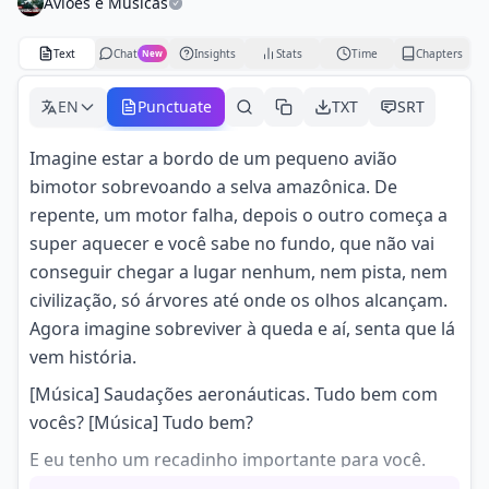
Aviões e Músicas
Text
Chat
Insights
Stats
Time
Chapters
New
EN
Punctuate
TXT
SRT
Imagine estar a bordo de um pequeno avião
bimotor sobrevoando a selva amazônica. De
repente, um motor falha, depois o outro começa a
super aquecer e você sabe no fundo, que não vai
conseguir chegar a lugar nenhum, nem pista, nem
civilização, só árvores até onde os olhos alcançam.
Agora imagine sobreviver à queda e aí, senta que lá
vem história.
[Música] Saudações aeronáuticas. Tudo bem com
vocês? [Música] Tudo bem?
E eu tenho um recadinho importante para você.
Presta atenção. Dia 17 e 18 de setembro vai