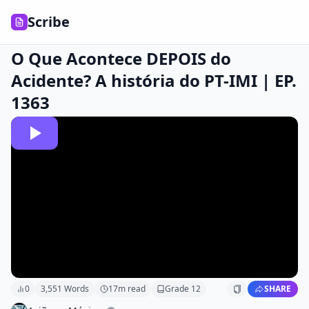
Scribe
O Que Acontece DEPOIS do
Acidente? A história do PT-IMI | EP.
1363
0
3,551
Words
17
m read
Grade
12
SHARE