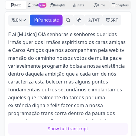
Text
Chat
Insights
Stats
Time
Chapters
New
EN
Punctuate
TXT
SRT
E aí [Música] Olá senhoras e senhores queridas
irmãs queridos irmãos espiritismo os caras amigas
e Caros Amigos que nos acompanham pela web tv
mansão do caminho nossos votos de muita paz e
variavelmente programão bolsa a nossa existência
dentro daquela ambição que a cada um de nós
caracteriza esta belecer mas alguns pontos
fundamentais outros secundários e implantamos
aqueles que realmente do tamos por uma
existência digna e feliz fazer com a nossa
programação trans corra dentro da pauta dos
nossos interesses Entretanto a existência humana e
caracterizada exatamente pela surpresa nós
Show full transcript