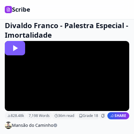
Scribe
Divaldo Franco - Palestra Especial -
Imortalidade
828.48k
7,198
Words
36
m read
Grade
18
SHARE
Mansão do Caminho