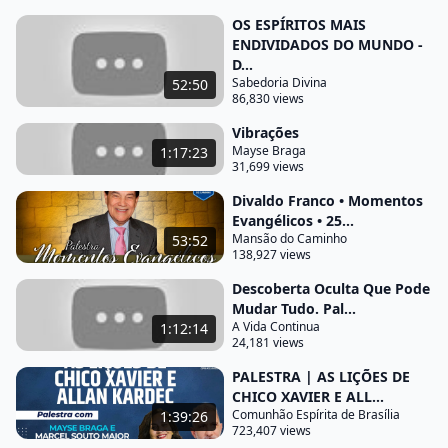
demonstração de grandes alegrias fomos
OS ESPÍRITOS MAIS
recebidos com o primeiro grupo espírita que
ENDIVIDADOS DO MUNDO -
D...
houver aprofundado fase anos ele quer cera e
Sabedoria Divina
52:50
agora já havia adquirido personalidade jurídica e
86,830 views
me haviam solicitado para falar de um tema a
Vibrações
reencarnação e os fenômenos que ocorrem na vida
Mayse Braga
1:17:23
31,699 views
o preço de um público expressivo para a cidade que
me umas 200 pessoas falamos sobre a
Divaldo Franco • Momentos
Evangélicos • 25...
reencarnação a reencarnação é o terceiro Pilar
Mansão do Caminho
53:52
física baixo para que haja a reencarnação primeiro
138,927 views
devemos conceber a imortalidade e para que
Descoberta Oculta Que Pode
pudéssemos trabalhar a imortalidade como fez
Mudar Tudo. Pal...
A Vida Continua
1:12:14
Allan Kardec um estudo das possibilidades das
24,181 views
pesquisas internacionais a respeito da
PALESTRA | AS LIÇÕES DE
sobrevivência da Alma da opinião de uma de outra
CHICO XAVIER E ALL...
religião ao terminar a conferência sempre firme
Comunhão Espírita de Brasília
1:39:26
723,407 views
aproximavam pessoas graduadas pessoas amigas