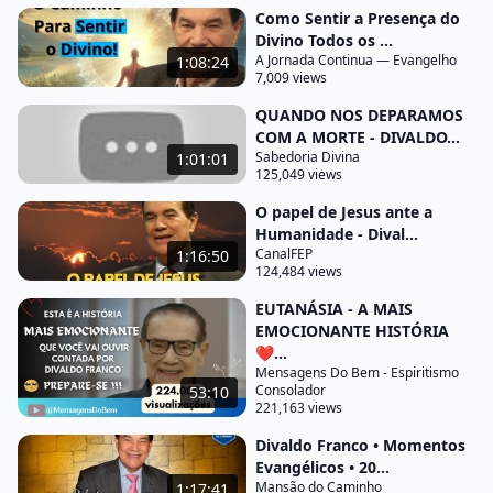
outros interessados que tinham perguntas que
Como Sentir a Presença do
Divino Todos os ...
desejavam maiores esclarecimentos mas desde
A Jornada Continua — Evangelho
1:08:24
determinado momento que eu comecei a falar
7,009 views
chamou-me a atenção uma jovem de 20 anos há 23
QUANDO NOS DEPARAMOS
anos muito bonita esguia alta cuidar da
COM A MORTE - DIVALDO...
Sabedoria Divina
1:01:01
apresentação do traje na maquiagem ela
125,049 views
despertava uma curiosidade no meio
O papel de Jesus ante a
daquelas pessoas caracterizada Ceará pela minha
Humanidade - Dival...
idade de alguns jovens e ao terminar a paleta ela
CanalFEP
1:16:50
124,484 views
também se acercou depois que atende algumas
EUTANÁSIA - A MAIS
pessoas ela disse O Nivaldo eu desejava muito
EMOCIONANTE HISTÓRIA
conversar com o senhor eu expliquei-lhe que eu
❤️...
tenho pra que eu dispunha era muito breve ali você
Mensagens Do Bem - Espiritismo
Consolador
53:10
viu alguns minutos aquela é dava viajar no dia
221,163 views
imediato não via muito razão para convidar
Divaldo Franco • Momentos
pessoas naquela noite de domingo para uma
Evangélicos • 20...
conversa mais longa Ela demonstrou da fácil uma
Mansão do Caminho
1:17:41