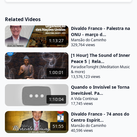
esperamos algo na sucede que muda
completamente
Related Videos
a nossa programação alguns dizem que são
desvios o destino nós sabemos que são provas e
Divaldo Franco - Palestra na
ONU - março d...
expiações que resultam das nossas existências
Mansão do Caminho
1:13:27
anteriores como memória das nossas lembranças
329,764 views
pretende todas apagadas transitamos o corpo
[1 Hour] The Sound of Inner
físico quase que sem um roteiro segundo daquilo
Peace 5 | Rela...
que realmente é necessário realizar para um louro
ParadiseTonight (Meditation Music
& more)
1:00:01
da plenitude desenhamos alguns incidentes muitas
13,576,123 views
vezes acontecem outros acidentes dentro do que
Quando o Invisível se Torna
preferimos ser melhor para o nosso futuro
Inevitável. Pa...
espiritual nessa minha longa existência tive a
A Vida Continua
1:10:04
17,745 views
oportunidade de contactar com mais de um milhão
Divaldo Franco - 74 anos do
de é uma alma 74 anos de doutrinas expostas em
Centro Espírit...
fez faca Raízes do mundo
Mansão do Caminho
51:55
40,596 views
países diversos sua cultura suas tradições sem o