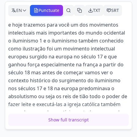
EN
Punctuate
TXT
SRT
e hoje trazemos para você um dos movimentos
intelectuais mais importantes do mundo ocidental
o iluminismo 1 e o iluminismo também conhecido
como ilustração foi um movimento intelectual
europeu surgido na europa no século 17 e que
ganhou força especialmente na frança a partir do
século 18 mas antes de começar vamos ver o
contexto histórico do surgimento do iluminismo
nos séculos 17 e 18 na europa predominava o
absolutismo ou seja os reis de tião todo o poder de
fazer leite e executá-las a igreja católica também
acumulava grande prestígio em todas as camadas
sociais além disso dominava a
Show full transcript
maior parte das universidades e escolas a