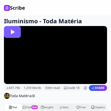
Scribe
Iluminismo - Toda Matéria
697.79k
1,259
Words
6
m read
Grade
18
SHARE
Toda Matéria
Text
Chat
Insights
Stats
Time
Chapters
New