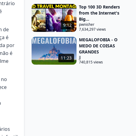
ntrário
Top 100 3D Renders
é
from the Internet's
Big...
pwnisher
9:12
m de
7,634,297 views
ça é
MEGALOFOBIA - O
ida por
MEDO DE COISAS
GRANDES
 não é
JJ
11:23
ilme
740,815 views
 no
ece
a
a
ários