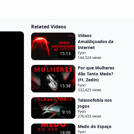
Related Videos
Vídeos
Amaldiçoados da
Internet
Fyori
15:13
144,324 views
Por que Mulheres
dão Tanto Medo?
(Ft. Zedin)
Fyori
15:38
332,425 views
Talassofobia nos
Jogos
Fyori
9:10
276,433 views
Medo do Espaço
Fyori
14:06