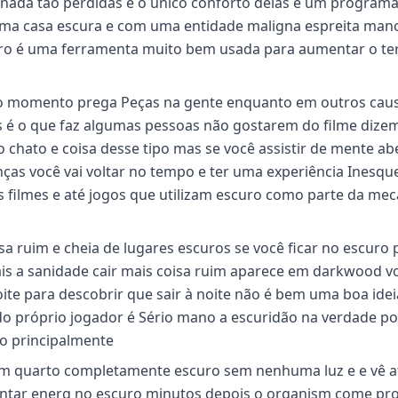
ada tão perdidas e o único conforto delas é um programa 
 uma casa escura e com uma entidade maligna espreita man
o é uma ferramenta muito bem usada para aumentar o ter
odo momento prega Peças na gente enquanto em outros cau
é o que faz algumas pessoas não gostarem do filme dizem
chato e coisa desse tipo mas se você assistir de mente ab
ças você vai voltar no tempo e ter uma experiência Inesque
s filmes e até jogos que utilizam escuro como parte da mec
sa ruim e cheia de lugares escuros se você ficar no escuro 
ais a sanidade cair mais coisa ruim aparece em darkwood 
ite para descobrir que sair à noite não é bem uma boa ideia
o próprio jogador é Sério mano a escuridão na verdade po
po principalmente
 num quarto completamente escuro sem nenhuma luz e e vê a
 tentar energ no escuro minutos depois o organism come pr