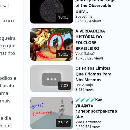
 sal
of the Observable
Univ...
Spacetime
10:03
escuro
8,090,064 views
A VERDADEIRA
HISTÓRIA DO
ogueira
FOLCLORE
 kg que
BRASILEIRO
nstinto
Você Sabia?
15:03
15,733,823 views
Os Falsos Limites
Que Criamos Para
odilos e
Nós Mesmos
 barata
Leo Araujo
7:03
3,435 views
cama
🧪🧪🧪🧪Как
imais
увидеть
гиперпространство
(4-е...
e dia
Уже Наступило
23:19
m por
2,229,521 views