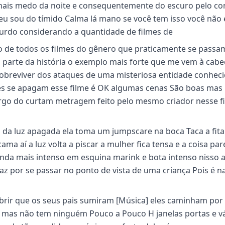
r mais medo da noite e consequentemente do escuro pelo co
 eu sou do tímido Calma lá mano se você tem isso você não 
urdo considerando a quantidade de filmes de
do de todos os filmes do gênero que praticamente se passa
 parte da história o exemplo mais forte que me vem à cabe
sobreviver dos ataques de uma misteriosa entidade conhec
es se apagam esse filme é OK algumas cenas São boas mas
argo do curtam metragem feito pelo mesmo criador nesse f
 da luz apagada ela toma um jumpscare na boca Taca a fita
ama aí a luz volta a piscar a mulher fica tensa e a coisa par
inda mais intenso em esquina marink e bota intenso nisso 
az por se passar no ponto de vista de uma criança Pois é n
brir que os seus pais sumiram [Música] eles caminham por
 mas não tem ninguém Pouco a Pouco H janelas portas e v