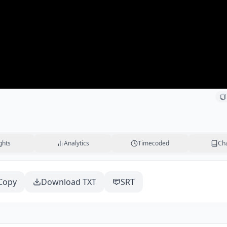
ghts
Analytics
Timecoded
Ch
Copy
Download TXT
SRT