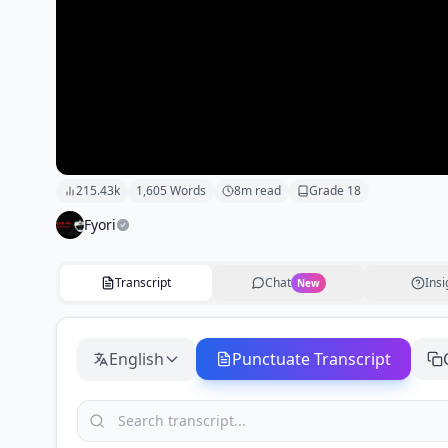
215.43k
1,605
Words
8
m read
Grade
18
Fyori
Transcript
Chat
Insi
New
English
Punctuate Transcript