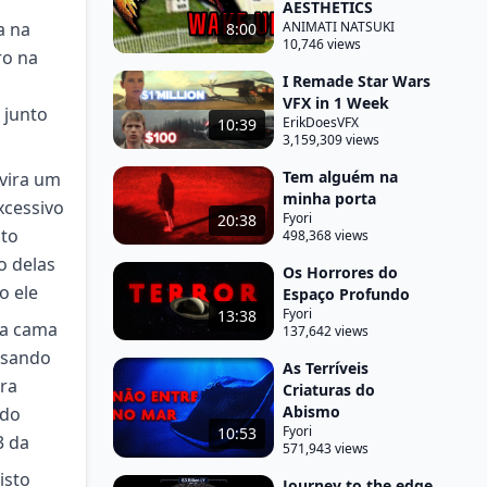
AESTHETICS
a na
ANIMATI NATSUKI
8:00
10,746 views
ro na
I Remade Star Wars
VFX in 1 Week
 junto
ErikDoesVFX
10:39
3,159,309 views
Tem alguém na
vira um
minha porta
xcessivo
Fyori
20:38
ito
498,368 views
o delas
Os Horrores do
o ele
Espaço Profundo
Fyori
13:38
da cama
137,642 views
ssando
As Terríveis
bra
Criaturas do
Abismo
 do
Fyori
10:53
3 da
571,943 views
isto
Journey to the edge