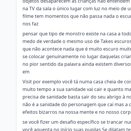
objetos desaparecem as crianças não entendem n
na TV da sala o único lugar com luz no meio de
filme tem momentos que não passa nada o escur
nos faz
pensar que tipo de monstro existe na casa a t
medo de verdade o mesmo uso de Takes escuros 
que não acontece nada que é muito escuro muito 
se colocar genuinamente no lugar daquelas crian
no pior sentido da palavra ainda existem diverso
em
Visit por exemplo você tá numa casa cheia de coi
muito tempo a sua sanidade vai cair e quanto m
precisa de sanidade basta sair do seu abrigo à no
não é a sanidade do personagem que cai mas a d
efeitos bizarros na nossa mente e no nosso cor
se você fizer um desafio específico se trancar
você aguenta no início suas pupilas Se dilatam