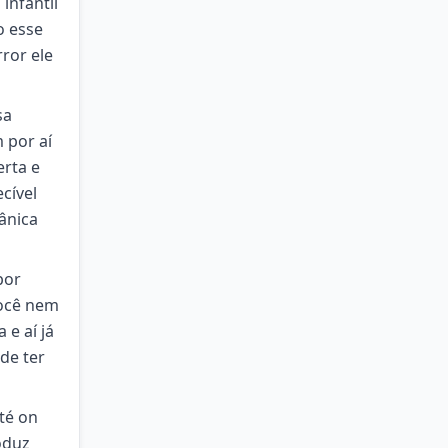
infantil
o esse
ror ele
sa
 por aí
erta e
cível
ânica
por
você nem
 e aí já
de ter
té on
oduz