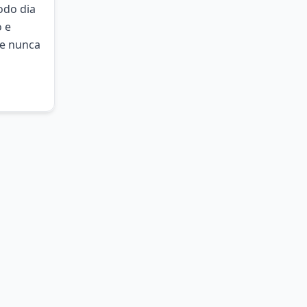
odo dia
o e
de nunca