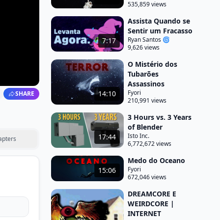
535,859 views
Assista Quando se
Sentir um Fracasso
Ryan Santos 🌀
7:17
9,626 views
O Mistério dos
Tubarões
Assassinos
Fyori
14:10
SHARE
210,991 views
3 Hours vs. 3 Years
of Blender
Isto Inc.
17:44
apters
6,772,672 views
Medo do Oceano
Fyori
15:06
672,046 views
DREAMCORE E
WEIRDCORE |
INTERNET