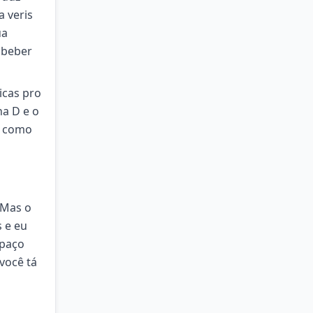
 veris
ua
 beber
icas pro
na D e o
e como
 Mas o
 e eu
spaço
você tá