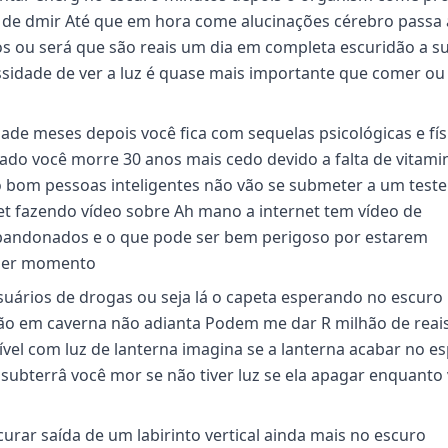
 de dmir Até que em hora come alucinações cérebro passa a
os ou será que são reais um dia em completa escuridão a s
sidade de ver a luz é quase mais importante que comer ou
ade meses depois você fica com sequelas psicológicas e fís
ado você morre 30 anos mais cedo devido a falta de vitami
bom pessoas inteligentes não vão se submeter a um test
t fazendo vídeo sobre Ah mano a internet tem vídeo de
bandonados e o que pode ser bem perigoso por estarem
quer momento
suários de drogas ou seja lá o capeta esperando no escuro
ção em caverna não adianta Podem me dar R milhão de reais
ível com luz de lanterna imagina se a lanterna acabar no e
subterrâ você mor se não tiver luz se ela apagar enquanto 
urar saída de um labirinto vertical ainda mais no escuro