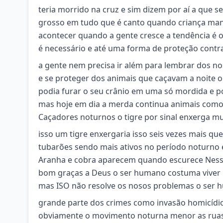
teria morrido na cruz e sim dizem por aí a que s
grosso em tudo que é canto quando criança man
acontecer quando a gente cresce a tendência é
é necessário e até uma forma de proteção contra
a gente nem precisa ir além para lembrar dos 
e se proteger dos animais que caçavam a noite o
podia furar o seu crânio em uma só mordida e po
mas hoje em dia a merda continua animais como L
Caçadores noturnos o tigre por sinal enxerga mu
isso um tigre enxergaria isso seis vezes mais q
tubarões sendo mais ativos no período noturno e
Aranha e cobra aparecem quando escurece Nessa
bom graças a Deus o ser humano costuma viver n
mas ISO não resolve os nosos problemas o ser 
grande parte dos crimes como invasão homicídio e
obviamente o movimento noturna menor as ruas f