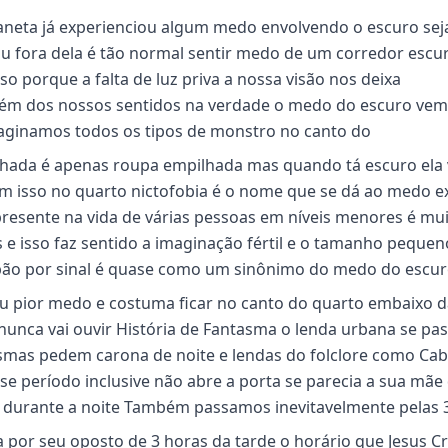
aneta já experienciou algum medo envolvendo o escuro sej
 ou fora dela é tão normal sentir medo de um corredor escu
o porque a falta de luz priva a nossa visão nos deixa
Além dos nossos sentidos na verdade o medo do escuro vem
ginamos todos os tipos de monstro no canto do
lhada é apenas roupa empilhada mas quando tá escuro ela 
 isso no quarto nictofobia é o nome que se dá ao medo e
resente na vida de várias pessoas em níveis menores é mu
 isso faz sentido a imaginação fértil e o tamanho pequen
ão por sinal é quase como um sinônimo do medo do escur
u pior medo e costuma ficar no canto do quarto embaixo 
nunca vai ouvir História de Fantasma o lenda urbana se pa
asmas pedem carona de noite e lendas do folclore como Ca
e período inclusive não abre a porta se parecia a sua mãe
la durante a noite Também passamos inevitavelmente pelas 
or seu oposto de 3 horas da tarde o horário que Jesus Cr