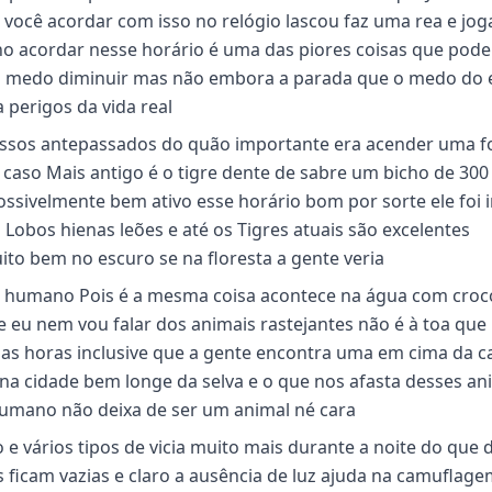
e você acordar com isso no relógio lascou faz uma rea e joga
o acordar nesse horário é uma das piores coisas que pode
 o medo diminuir mas não embora a parada que o medo do 
 perigos da vida real
nossos antepassados do quão importante era acender uma f
 caso Mais antigo é o tigre dente de sabre um bicho de 300
ssivelmente bem ativo esse horário bom por sorte ele foi i
obos hienas leões e até os Tigres atuais são excelentes
ito bem no escuro se na floresta a gente veria
ue humano Pois é a mesma coisa acontece na água com croc
 eu nem vou falar dos animais rastejantes não é à toa que
s horas inclusive que a gente encontra uma em cima da 
a cidade bem longe da selva e o que nos afasta desses an
humano não deixa de ser um animal né cara
 vários tipos de vicia muito mais durante a noite do que d
icam vazias e claro a ausência de luz ajuda na camuflage