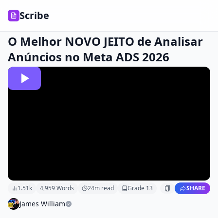
Scribe
O Melhor NOVO JEITO de Analisar
Anúncios no Meta ADS 2026
1.51k
4,959
Words
24
m read
Grade
13
SHARE
James William