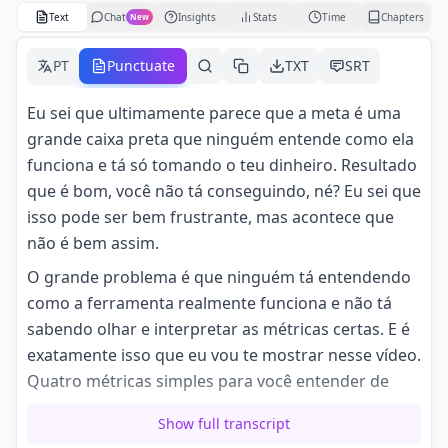
Text
Chat
Insights
Stats
Time
Chapters
New
PT
Punctuate
TXT
SRT
Eu sei que ultimamente parece que a meta é uma
grande caixa preta que ninguém entende como ela
funciona e tá só tomando o teu dinheiro. Resultado
que é bom, você não tá conseguindo, né? Eu sei que
isso pode ser bem frustrante, mas acontece que
não é bem assim.
O grande problema é que ninguém tá entendendo
como a ferramenta realmente funciona e não tá
sabendo olhar e interpretar as métricas certas. E é
exatamente isso que eu vou te mostrar nesse vídeo.
Quatro métricas simples para você entender de
uma vez por todas o que a Meta tá fazendo com
Show full transcript
seus anúncios e como você vai melhorar os seus