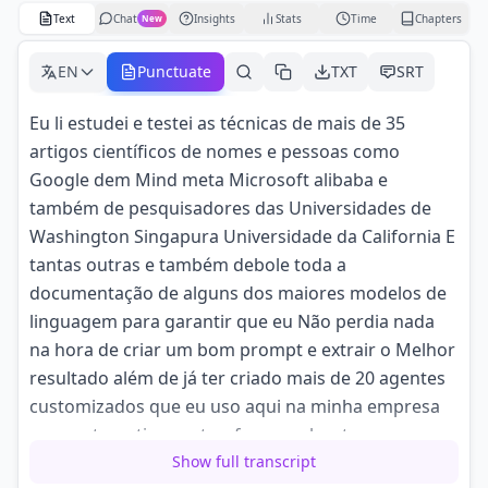
Text
Chat
Insights
Stats
Time
Chapters
New
EN
Punctuate
TXT
SRT
Eu li estudei e testei as técnicas de mais de 35
artigos científicos de nomes e pessoas como
Google dem Mind meta Microsoft alibaba e
também de pesquisadores das Universidades de
Washington Singapura Universidade da California E
tantas outras e também debole toda a
documentação de alguns dos maiores modelos de
linguagem para garantir que eu Não perdia nada
na hora de criar um bom prompt e extrair o Melhor
resultado além de já ter criado mais de 20 agentes
customizados que eu uso aqui na minha empresa
para automatizar as tarefas e ganhar tempo e que
eu passo para
Show full transcript