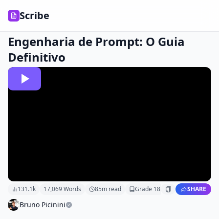
Scribe
Engenharia de Prompt: O Guia
Definitivo
131.1k
17,069
Words
85
m read
Grade
18
SHARE
Bruno Picinini