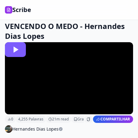
Scribe
VENCENDO O MEDO - Hernandes
Dias Lopes
0
4,255
Palavras
21
m read
Grade
8
COMPARTILHAR
Hernandes Dias Lopes