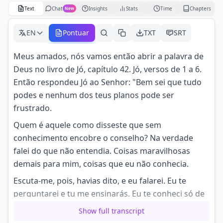
Text
Chat
Insights
Stats
Time
Chapters
New
EN
Pontuar
TXT
SRT
Meus amados, nós vamos então abrir a palavra de
Deus no livro de Jó, capítulo 42. Jó, versos de 1 a 6.
Então respondeu Jó ao Senhor: "Bem sei que tudo
podes e nenhum dos teus planos pode ser
frustrado.
Quem é aquele como disseste que sem
conhecimento encobre o conselho? Na verdade
falei do que não entendia. Coisas maravilhosas
demais para mim, coisas que eu não conhecia.
Escuta-me, pois, havias dito, e eu falarei. Eu te
perguntarei e tu me ensinarás. Eu te conheci só de
ouvir, mas agora os meus olhos te vêm.
Show full transcript