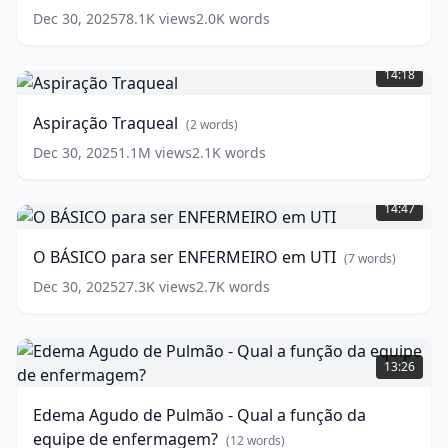
Dec 30, 2025
78.1K
views
2.0K
words
Aspiração
Traqueal
(
2
14:18
words)
Aspiração Traqueal
(
2
words)
Dec 30, 2025
1.1M
views
2.1K
words
O
BÁSICO
14:47
para
ser
O BÁSICO para ser ENFERMEIRO em UTI
(
7
words)
ENFERMEIRO
em
Dec 30, 2025
27.3K
views
2.7K
words
UTI
(
7
words)
Edema
Agudo
13:26
de
Pulmão
Edema Agudo de Pulmão - Qual a função da
-
equipe de enfermagem?
Qual
(
12
words)