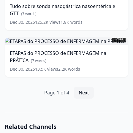
nasogástrica
Tudo sobre sonda nasogástrica nasoentérica e
nasoentérica
GTT
e
(
7
words)
GTT
(
7
Dec 30, 2025
125.2K
views
1.8K
words
words)
ETAPAS
do
12:44
PROCESSO
de
ETAPAS do PROCESSO de ENFERMAGEM na
ENFERMAGEM
PRÁTICA
na
(
7
words)
PRÁTICA
(
7
Dec 30, 2025
13.5K
views
2.2K
words
words)
Page
1
of
4
Next
Related Channels