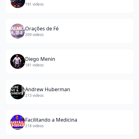
191
videos
Orações de Fé
209
videos
Diego Menin
181
videos
Andrew Huberman
213
videos
Facilitando a Medicina
218
videos