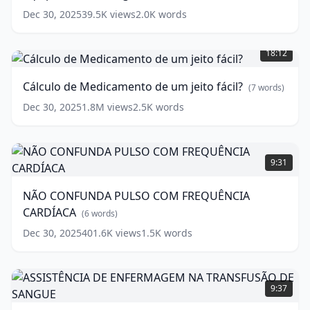
a
Dec 30, 2025
39.5K
views
2.0K
words
função
Cálculo
da
de
equipe
18:12
Medicamento
de
de
enfermagem?
Cálculo de Medicamento de um jeito fácil?
(
7
words)
um
(
12
jeito
words)
Dec 30, 2025
1.8M
views
2.5K
words
fácil?
(
7
NÃO
words)
CONFUNDA
9:31
PULSO
COM
NÃO CONFUNDA PULSO COM FREQUÊNCIA
FREQUÊNCIA
CARDÍACA
CARDÍACA
(
6
words)
(
6
words)
Dec 30, 2025
401.6K
views
1.5K
words
ASSISTÊNCIA
DE
9:37
ENFERMAGEM