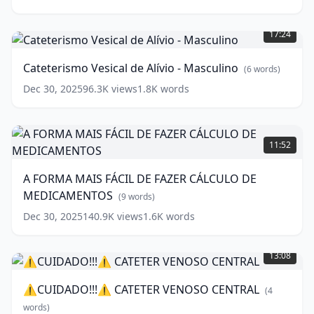
saber?
Cateterismo
(
8
Vesical
words)
17:24
de
Alívio
Cateterismo Vesical de Alívio - Masculino
(
6
words)
-
Masculino
(
6
Dec 30, 2025
96.3K
views
1.8K
words
words)
A
FORMA
11:52
MAIS
FÁCIL
A FORMA MAIS FÁCIL DE FAZER CÁLCULO DE
DE
MEDICAMENTOS
FAZER
(
9
words)
CÁLCULO
Dec 30, 2025
140.9K
views
1.6K
words
DE
⚠️CUIDADO!!!
MEDICAMENTOS
(
9
⚠️
words)
13:08
CATETER
VENOSO
⚠️CUIDADO!!!⚠️ CATETER VENOSO CENTRAL
(
4
CENTRAL
(
4
words)
words)