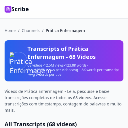
Scribe
Home
/
Channels
/
Prática Enfermagem
Transcripts of
Prática
Enfermagem
-
68
Videos
68
videos
•
12.5M
views
•
123.8K
words
•
Avg
183.5K
views per video
•
Avg
1.8K
words per transcript
•
Avg
7
words per title
Vídeos de Prática Enfermagem - Leia, pesquise e baixe
transcrições completas de todos os 68 vídeos. Acesse
transcrições com timestamps, contagem de palavras e muito
mais.
All Transcripts (
68
videos)