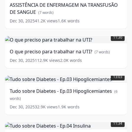
NA
ASSISTÊNCIA DE ENFERMAGEM NA TRANSFUSÃO
TRANSFUSÃO
DE SANGUE
DE
(
7
words)
SANGUE
(
7
Dec 30, 2025
41.2K
views
1.6K
words
words)
O
que
11:30
preciso
para
O que preciso para trabalhar na UTI?
(
7
words)
trabalhar
na
Dec 30, 2025
112.9K
views
2.0K
words
UTI?
Tudo
(
7
sobre
13:03
words)
Diabetes
-
Tudo sobre Diabetes - Ep.03 Hipoglicemiantes
(
6
Ep.03
Hipoglicemiantes
words)
(
6
words)
Dec 30, 2025
32.9K
views
1.9K
words
Tudo
sobre
11:34
Diabetes