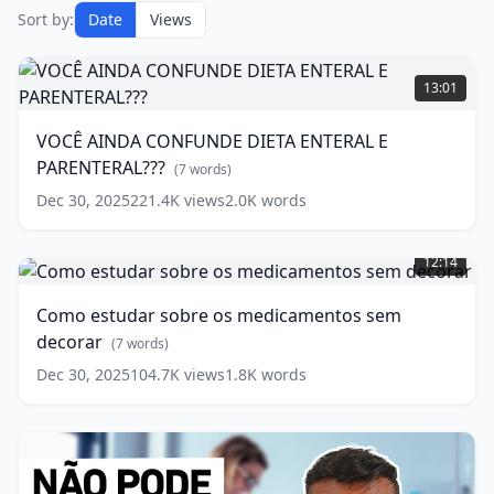
Sort by:
Date
Views
VOCÊ
AINDA
13:01
CONFUNDE
DIETA
VOCÊ AINDA CONFUNDE DIETA ENTERAL E
ENTERAL
PARENTERAL???
E
(
7
words)
PARENTERAL???
Dec 30, 2025
221.4K
views
2.0K
words
(
7
Como
words)
estudar
12:14
sobre
os
Como estudar sobre os medicamentos sem
medicamentos
decorar
sem
(
7
words)
decorar
(
7
Dec 30, 2025
104.7K
views
1.8K
words
words)