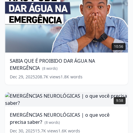
SABIA
QUE
10:56
É
PROIBIDO
SABIA QUE É PROIBIDO DAR ÁGUA NA
DAR
EMERGÊNCIA
ÁGUA
(
8
words)
NA
Dec 29, 2025
208.7K
views
1.8K
words
EMERGÊNCIA
(
8
words)
EMERGÊNCIAS
NEUROLÓGICAS
9:58
|
o
EMERGÊNCIAS NEUROLÓGICAS | o que você
que
precisa saber?
você
(
8
words)
precisa
Dec 30, 2025
15.7K
views
1.6K
words