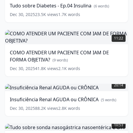
-
Tudo sobre Diabetes - Ep.04 Insulina
(
6
words)
Ep.04
Insulina
(
6
Dec 30, 2025
23.5K
views
1.7K
words
words)
COMO
ATENDER
11:22
UM
PACIENTE
COMO ATENDER UM PACIENTE COM IAM DE
COM
FORMA OBJETIVA?
IAM
(
9
words)
DE
Dec 30, 2025
41.8K
views
2.1K
words
FORMA
Insuficiência
OBJETIVA?
Renal
(
9
20:14
AGUDA
words)
ou
Insuficiência Renal AGUDA ou CRÔNICA
(
5
words)
CRÔNICA
(
5
words)
Dec 30, 2025
88.2K
views
2.8K
words
Tudo
sobre
10:53
sonda