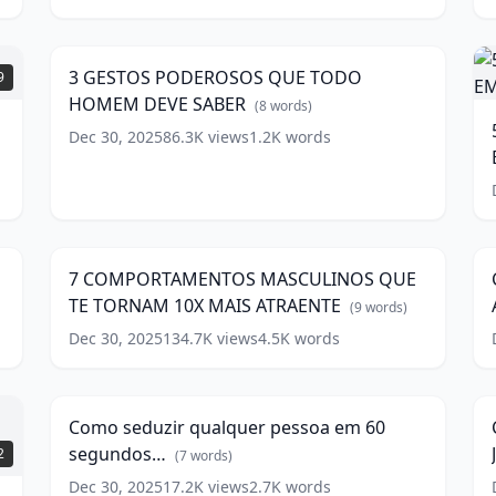
5
GESTOS
MINUTOS.
6:47
PODEROSOS
(
9
5
QUE
words)
3 GESTOS PODEROSOS QUE TODO
9
TODO
HOMEM DEVE SABER
HOMEM
(
8
words)
DEVE
Dec 30, 2025
86.3K
views
1.2K
words
SABER
(
8
words)
7
w
COMPORTAMENTOS
S
7
21:53
MASCULINOS
1
QUE
7 COMPORTAMENTOS MASCULINOS QUE
TE
TE TORNAM 10X MAIS ATRAENTE
TORNAM
-
(
9
words)
10X
Dec 30, 2025
134.7K
views
4.5K
words
Como
MAIS
seduzir
ATRAENTE
15:28
(
9
qualquer
words)
pessoa
Como seduzir qualquer pessoa em 60
em
A
segundos…
2
60
J
(
7
words)
segundos…
Dec 30, 2025
17.2K
views
2.7K
words