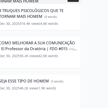
PSICOLÓGICOS
QUE
3 TRUQUES PSICOLÓGICOS QUE TE
E
TORNAM MAIS HOMEM
TORNAM
(
8
words)
MAIS
Dec 30, 2025
316.4K
views
4.6K
words
COMO
HOMEM
(
8
MELHORAR
319:06
ords)
A
SUA
COMO MELHORAR A SUA COMUNICAÇÃO
COMUNICAÇÃO
- El Professor da Oratória | FDO #015
(
13
l
words)
Dec 30, 2025
56.2K
views
62.6K
words
rofessor
EJA
da
SSE
ratória
11:32
IPO
DE
FDO
SEJA ESSE TIPO DE HOMEM
(
5
words)
HOMEM
015
(
5
(
13
ords)
ords)
Dec 30, 2025
46.2K
views
1.9K
words