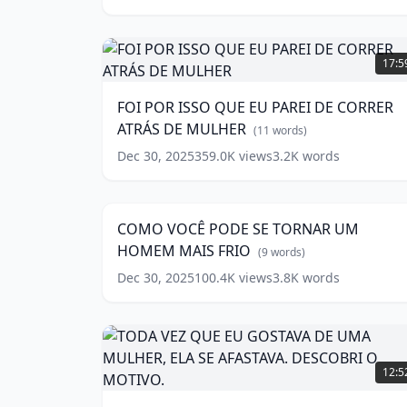
(
7
words)
FOI
POR
17:5
ISSO
QUE
FOI POR ISSO QUE EU PAREI DE CORRER
EU
ATRÁS DE MULHER
PAREI
(
11
words)
DE
Dec 30, 2025
359.0K
views
3.2K
words
COMO
CORRER
VOCÊ
ATRÁS
18:2
PODE
DE
SE
MULHER
(
11
COMO VOCÊ PODE SE TORNAR UM
TORNAR
words)
HOMEM MAIS FRIO
UM
(
9
words)
HOMEM
Dec 30, 2025
100.4K
views
3.8K
words
MAIS
FRIO
(
9
words)
TODA
VEZ
12:5
QUE
EU