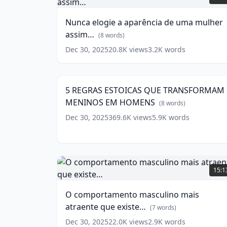
a
aparência
Nunca elogie a aparência de uma mulher
de
assim…
uma
(
8
words)
mulher
Dec 30, 2025
20.8K
views
3.2K
words
5
assim…
REGRAS
28:5
(
8
ESTOICAS
words)
QUE
5 REGRAS ESTOICAS QUE TRANSFORMAM
TRANSFORMAM
MENINOS EM HOMENS
MENINOS
(
8
words)
EM
Dec 30, 2025
369.6K
views
5.9K
words
HOMENS
(
8
words)
O
comportamento
15:1
masculino
mais
O comportamento masculino mais
atraente
atraente que existe…
que
(
7
words)
existe…
Dec 30, 2025
22.0K
views
2.9K
words