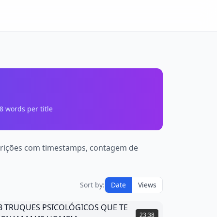
8
words per title
nscrições com timestamps, contagem de
Sort by:
Date
Views
TRUQUES
23:38