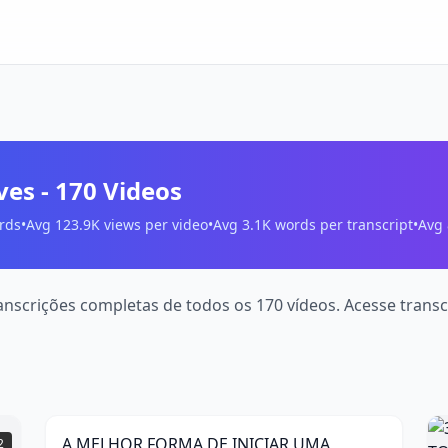
ves
-
170
Videos
rds
•
Avg
123.9K
views per video
•
Avg
3.1K
words per transcript
•
Avg
 transcrições completas de todos os 170 vídeos. Acesse tra
A
MELHOR
8:52
FORMA
3
DE
A MELHOR FORMA DE INICIAR UMA
2