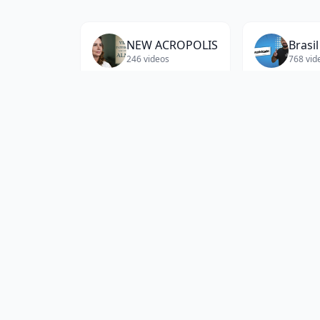
NEW ACROPOLIS
246
videos
768
vid
Cortes do Inteligência [OFICIAL]
387
videos
566
vid
About
Fe Alves
Transcripts
Browse and read full transcripts from
Fe Alv
or catching up on content you might have m