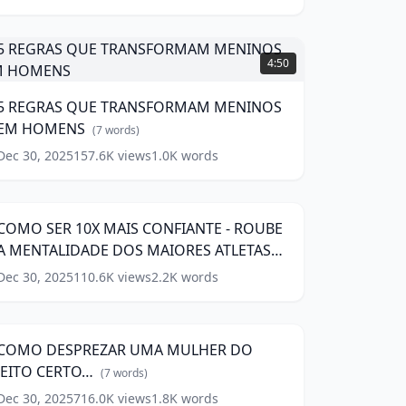
REGRAS
4:50
QUE
TRANSFORMAM
5 REGRAS QUE TRANSFORMAM MENINOS
MENINOS
EM HOMENS
EM
(
7
words)
HOMENS
(
7
Dec 30, 2025
157.6K
views
1.0K
words
COMO
ords)
ER
11:11
0X
MAIS
COMO SER 10X MAIS CONFIANTE - ROUBE
CONFIANTE
A MENTALIDADE DOS MAIORES ATLETAS
ROUBE
DO MUNDO
(
14
words)
Dec 30, 2025
110.6K
views
2.2K
words
COMO
A
DESPREZAR
MENTALIDADE
9:08
UMA
DOS
MULHER
MAIORES
COMO DESPREZAR UMA MULHER DO
DO
TLETAS
JEITO CERTO…
EITO
(
7
words)
DO
CERTO…
MUNDO
Dec 30, 2025
(
14
716.0K
views
1.8K
words