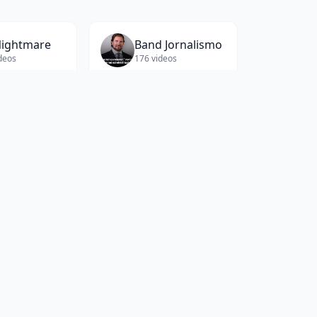
Nightmare
Band Jornalismo
deos
176
videos
Manual do Mundo
Telltales
deos
180
videos
.1K
words. Perfect for studying, referencing,