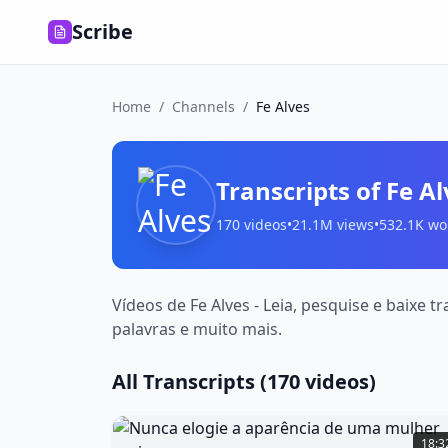
Scribe
Home
/
Channels
/
Fe Alves
Transcripts of
Fe Al
170
videos
•
21.1M
views
•
532.1K
wo
Vídeos de Fe Alves - Leia, pesquise e baixe
palavras e muito mais.
All Transcripts (
170
videos)
Nunca
elogie
18:3