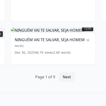
(
7
w
words)
w
NINGUÉM
VAI
12:05
TE
3
SALVAR,
NINGUÉM VAI TE SALVAR, SEJA HOMEM
(
6
SEJA
HOMEM
words)
(
6
words)
Dec 30, 2025
46.7K
views
2.6K
words
Page
1
of
9
Next