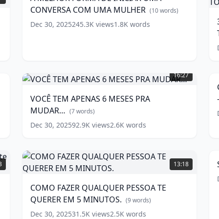
INICIAR
CONVERSA COM UMA MULHER
UMA
(
10
words)
CONVERSA
Dec 30, 2025
245.3K
views
1.8K
words
T
COM
UMA
MULHER
(
10
words)
VOCÊ
1
w
TEM
16:27
APENAS
6
VOCÊ TEM APENAS 6 MESES PRA
-
MESES
E
MUDAR…
PRA
(
7
words)
P
MUDAR…
Dec 30, 2025
92.9K
views
2.6K
words
S
(
7
E
O
words)
T
|
COMO
FAZER
3
13:18
#
QUALQUER
w
w
PESSOA
COMO FAZER QUALQUER PESSOA TE
TE
QUERER EM 5 MINUTOS.
QUERER
(
9
words)
EM
Dec 30, 2025
31.5K
views
2.5K
words
3