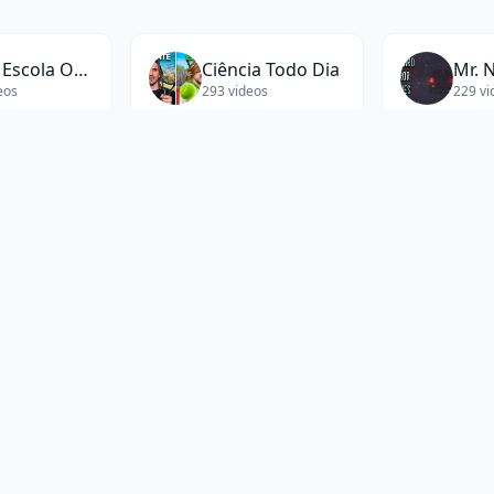
Brasil Escola Oficial
Ciência Todo Dia
Mr. 
eos
293
videos
229
vi
Igreja Presbiteriana de Pinheiros
Tiago Brunet
eos
199
videos
309
vi
es
's videos. We've transcribed
170
videos with a total of
532
issed.