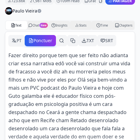
723.66k
21,981
Mots
109
m read
Grade
18
PARTAGER
Paulo Vieira
Text
Chat
Insights
Stats
Time
Chapters
New
PT
Ponctuer
TXT
SRT
Fazer direito porque tem que ser feito não adianta
criar essa narrativa edô você vai construir uma vida
de fracasso a você diz ah eu morreria pelos meus
filhos e não vive por eles por Olá seja bem-vindo a
mais um PVC podcast do Paulo Vieira e hoje com
Guto galamba ele é educador físico com pós-
graduação em psicologia positiva é um cara
despachado no Ceará a gente chama despachado
acho que em Recife cham Retado desenrolado
desenrolado um cara desenrolado que fala fala a
verdade e aquela verdade do em quem doer e se