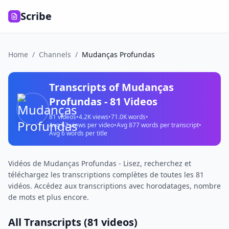
Scribe
Home
/
Channels
/
Mudanças Profundas
Transcripts of
Mudanças
Profundas
-
81
Videos
81
videos
•
4.2K
views
•
71.0K
words
•
Avg
52
views per video
•
Avg
877
words per transcript
•
Avg
6
words per title
Vidéos de Mudanças Profundas - Lisez, recherchez et
téléchargez les transcriptions complètes de toutes les 81
vidéos. Accédez aux transcriptions avec horodatages, nombre
de mots et plus encore.
All Transcripts (
81
videos)