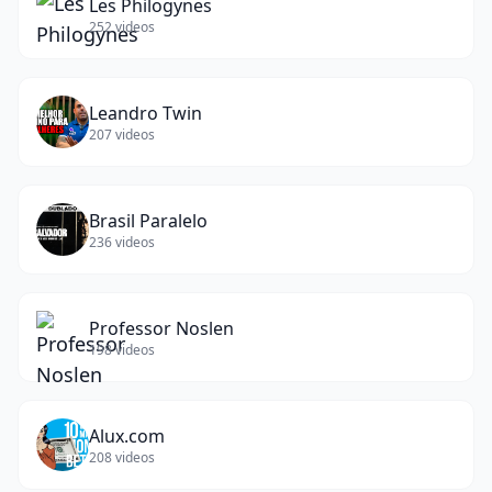
Les Philogynes
252
videos
Leandro Twin
207
videos
Brasil Paralelo
236
videos
Professor Noslen
198
videos
Alux.com
208
videos