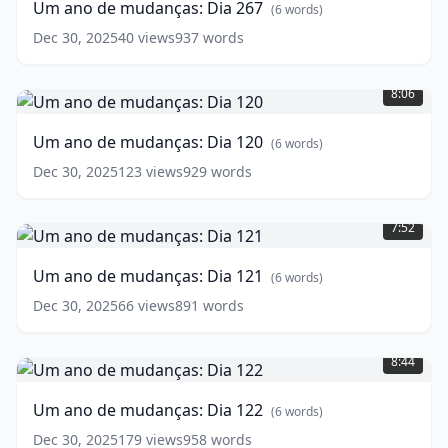
Um ano de mudanças: Dia 267
(
6
words)
Dia
267
(
6
Dec 30, 2025
40
views
937
words
words)
Um
ano
8:06
de
mudanças:
Um ano de mudanças: Dia 120
(
6
words)
Dia
120
(
6
Dec 30, 2025
123
views
929
words
words)
Um
ano
7:52
de
mudanças:
Um ano de mudanças: Dia 121
(
6
words)
Dia
121
(
6
Dec 30, 2025
66
views
891
words
words)
Um
ano
8:44
de
mudanças:
Um ano de mudanças: Dia 122
(
6
words)
Dia
122
(
6
Dec 30, 2025
179
views
958
words