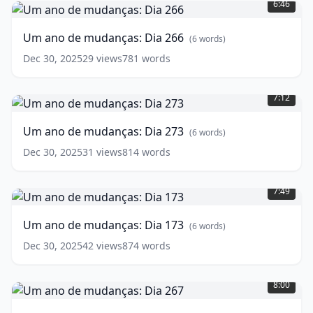
6:46
de
mudanças:
Um ano de mudanças: Dia 266
(
6
words)
Dia
266
(
6
Dec 30, 2025
29
views
781
words
words)
Um
ano
7:12
de
mudanças:
Um ano de mudanças: Dia 273
(
6
words)
Dia
273
(
6
Dec 30, 2025
31
views
814
words
words)
Um
ano
7:49
de
mudanças:
Um ano de mudanças: Dia 173
(
6
words)
Dia
173
(
6
Dec 30, 2025
42
views
874
words
words)
Um
ano
8:00
de
mudanças: