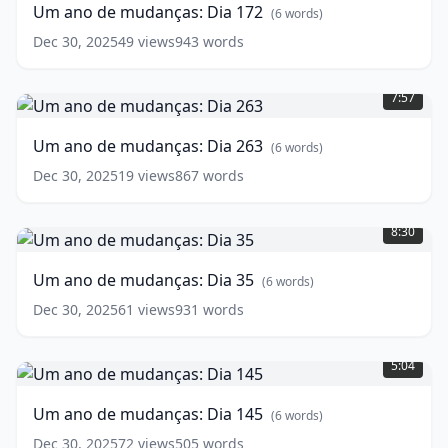
Um ano de mudanças: Dia 172
(
6
words)
Dia
172
(
6
Dec 30, 2025
49
views
943
words
words)
Um
ano
7:57
de
mudanças:
Um ano de mudanças: Dia 263
(
6
words)
Dia
263
(
6
Dec 30, 2025
19
views
867
words
words)
Um
ano
8:30
de
mudanças:
Um ano de mudanças: Dia 35
(
6
words)
Dia
35
(
6
Dec 30, 2025
61
views
931
words
words)
Um
ano
5:04
de
mudanças:
Um ano de mudanças: Dia 145
(
6
words)
Dia
145
(
6
Dec 30, 2025
72
views
505
words