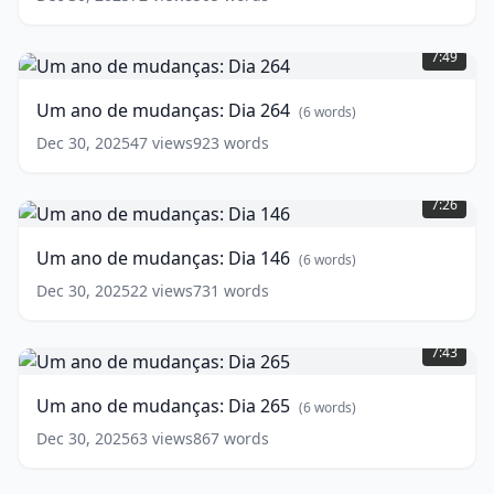
words)
Um
ano
7:49
de
mudanças:
Um ano de mudanças: Dia 264
(
6
words)
Dia
264
(
6
Dec 30, 2025
47
views
923
words
words)
Um
ano
7:26
de
mudanças:
Um ano de mudanças: Dia 146
(
6
words)
Dia
146
(
6
Dec 30, 2025
22
views
731
words
words)
Um
ano
7:43
de
mudanças:
Um ano de mudanças: Dia 265
(
6
words)
Dia
265
(
6
Dec 30, 2025
63
views
867
words
words)
Um
ano