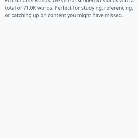
Profundas
's videos. We've transcribed
81
videos with a
total of
71.0K
words. Perfect for studying, referencing,
or catching up on content you might have missed.