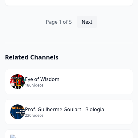
words)
Page
1
of
5
Next
Related Channels
Eye of Wisdom
186
videos
Prof. Guilherme Goulart - Biologia
220
videos