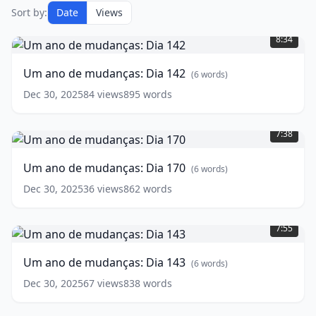
Sort by:
Date
Views
Um
ano
8:34
de
mudanças:
Um ano de mudanças: Dia 142
(
6
words)
Dia
142
(
6
Dec 30, 2025
84
views
895
words
words)
Um
ano
7:38
de
mudanças:
Um ano de mudanças: Dia 170
(
6
words)
Dia
170
(
6
Dec 30, 2025
36
views
862
words
words)
Um
ano
7:55
de
mudanças:
Um ano de mudanças: Dia 143
(
6
words)
Dia
143
(
6
Dec 30, 2025
67
views
838
words
words)
Um