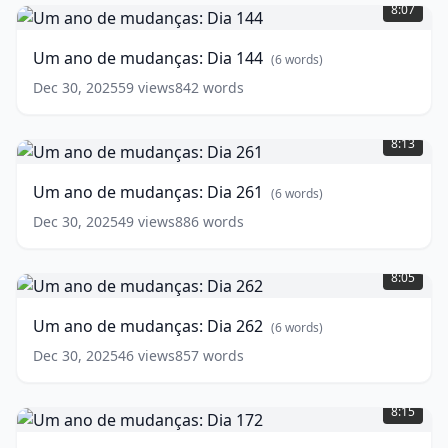
ano
8:07
de
mudanças:
Um ano de mudanças: Dia 144
(
6
words)
Dia
144
(
6
Dec 30, 2025
59
views
842
words
words)
Um
ano
8:13
de
mudanças:
Um ano de mudanças: Dia 261
(
6
words)
Dia
261
(
6
Dec 30, 2025
49
views
886
words
words)
Um
ano
8:05
de
mudanças:
Um ano de mudanças: Dia 262
(
6
words)
Dia
262
(
6
Dec 30, 2025
46
views
857
words
words)
Um
ano
8:15
de
mudanças: