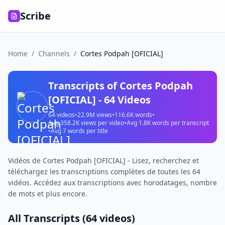
Scribe
Home
/
Channels
/
Cortes Podpah [OFICIAL]
Transcripts of
Cortes Podpah
[OFICIAL]
-
64
Videos
64
videos
•
22.9M
views
•
116.6K
words
•
Avg
358.2K
views per video
•
Avg
1.8K
words per transcript
•
Avg
7
words per title
Vidéos de Cortes Podpah [OFICIAL] - Lisez, recherchez et
téléchargez les transcriptions complètes de toutes les 64
vidéos. Accédez aux transcriptions avec horodatages, nombre
de mots et plus encore.
All Transcripts (
64
videos)