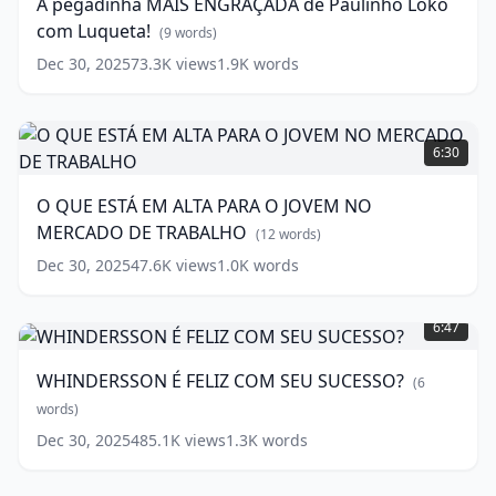
A pegadinha MAIS ENGRAÇADA de Paulinho Loko
de
com Luqueta!
Paulinho
(
9
words)
Loko
Dec 30, 2025
73.3K
views
1.9K
words
com
Luqueta!
O
(
9
words)
QUE
6:30
ESTÁ
EM
O QUE ESTÁ EM ALTA PARA O JOVEM NO
ALTA
MERCADO DE TRABALHO
PARA
(
12
words)
O
Dec 30, 2025
47.6K
views
1.0K
words
JOVEM
WHINDERSSON
NO
É
MERCADO
6:47
FELIZ
DE
COM
TRABALHO
(
12
WHINDERSSON É FELIZ COM SEU SUCESSO?
(
6
SEU
words)
SUCESSO?
words)
(
6
Dec 30, 2025
485.1K
views
1.3K
words
words)
Mc
Daniel