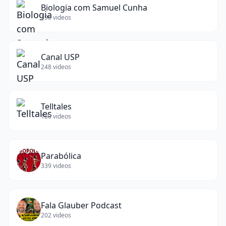
Biologia com Samuel Cunha
196
videos
Canal USP
248
videos
Telltales
180
videos
Parabólica
339
videos
Fala Glauber Podcast
202
videos