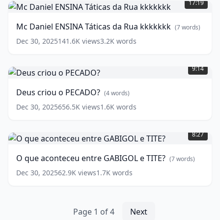
17:19
ENSINA
Táticas
Mc Daniel ENSINA Táticas da Rua kkkkkkk
(
7
words)
da
Rua
Dec 30, 2025
141.6K
views
3.2K
words
kkkkkkk
(
7
Deus
words)
criou
9:14
o
PECADO?
Deus criou o PECADO?
(
4
words)
(
4
words)
Dec 30, 2025
656.5K
views
1.6K
words
O
que
8:27
aconteceu
entre
O que aconteceu entre GABIGOL e TITE?
(
7
words)
GABIGOL
e
Dec 30, 2025
62.9K
views
1.7K
words
TITE?
(
7
words)
Page
1
of
4
Next