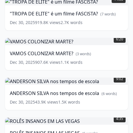
ELITE"
é
"TROPA DE ELITE" é um filme FASClSTA?
(
7
words)
um
filme
Dec 30, 2025
919.8K
views
2.7K
words
FASClSTA?
VAMOS
(
7
COLONIZAR
6:20
words)
MARTE?
(
3
VAMOS COLONIZAR MARTE?
(
3
words)
words)
Dec 30, 2025
907.6K
views
1.1K
words
ANDERSON
SILVA
9:02
nos
tempos
ANDERSON SILVA nos tempos de escola
(
6
words)
de
escola
(
6
Dec 30, 2025
43.9K
views
1.5K
words
words)
ROLÊS
INSANOS
4:35
EM
LAS