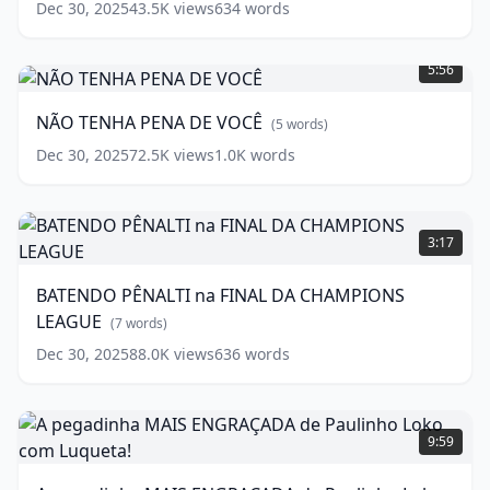
words)
Dec 30, 2025
43.5K
views
634
words
NÃO
TENHA
5:56
PENA
DE
NÃO TENHA PENA DE VOCÊ
(
5
words)
VOCÊ
(
5
words)
Dec 30, 2025
72.5K
views
1.0K
words
BATENDO
PÊNALTI
3:17
na
FINAL
BATENDO PÊNALTI na FINAL DA CHAMPIONS
DA
LEAGUE
CHAMPIONS
(
7
words)
LEAGUE
(
7
Dec 30, 2025
88.0K
views
636
words
words)
A
pegadinha
9:59
MAIS
ENGRAÇADA