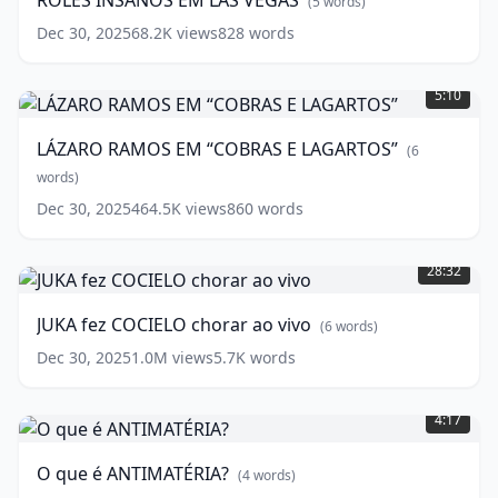
ROLÊS INSANOS EM LAS VEGAS
(
5
words)
VEGAS
(
5
words)
Dec 30, 2025
68.2K
views
828
words
LÁZARO
RAMOS
5:10
EM
“COBRAS
LÁZARO RAMOS EM “COBRAS E LAGARTOS”
(
6
E
LAGARTOS”
words)
(
6
words)
Dec 30, 2025
464.5K
views
860
words
JUKA
fez
28:32
COCIELO
chorar
JUKA fez COCIELO chorar ao vivo
(
6
words)
ao
vivo
(
6
Dec 30, 2025
1.0M
views
5.7K
words
words)
O
que
4:17
é
ANTIMATÉRIA?
O que é ANTIMATÉRIA?
(
4
words)
(
4