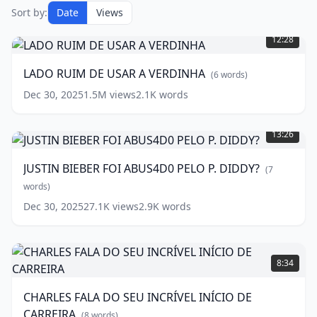
Sort by:
Date
Views
LADO
RUIM
12:28
DE
USAR
LADO RUIM DE USAR A VERDINHA
(
6
words)
A
VERDINHA
(
6
Dec 30, 2025
1.5M
views
2.1K
words
words)
JUSTIN
BIEBER
13:26
FOI
ABUS4D0
JUSTIN BIEBER FOI ABUS4D0 PELO P. DIDDY?
(
7
PELO
P.
words)
DIDDY?
Dec 30, 2025
27.1K
views
2.9K
words
(
7
words)
CHARLES
FALA
8:34
DO
SEU
CHARLES FALA DO SEU INCRÍVEL INÍCIO DE
INCRÍVEL
CARREIRA
INÍCIO
(
8
words)