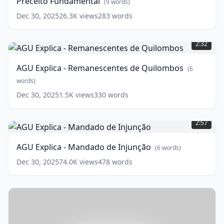
Preceito Fundamental
Descumprimento
(
9
words)
de
Dec 30, 2025
26.3K
views
283
words
Preceito
AGU
Fundamental
(
9
Explica
words)
2:32
-
Remanescentes
AGU Explica - Remanescentes de Quilombos
(
6
de
Quilombos
words)
(
6
words)
Dec 30, 2025
1.5K
views
330
words
AGU
Explica
2:57
-
Mandado
AGU Explica - Mandado de Injunção
(
6
words)
de
Injunção
(
6
Dec 30, 2025
74.0K
views
478
words
words)