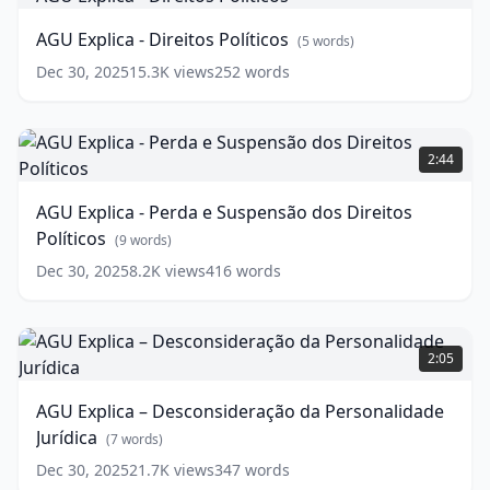
-
Direitos
AGU Explica - Direitos Políticos
(
5
words)
Políticos
(
5
words)
Dec 30, 2025
15.3K
views
252
words
AGU
Explica
2:44
-
Perda
AGU Explica - Perda e Suspensão dos Direitos
e
Políticos
Suspensão
(
9
words)
dos
Dec 30, 2025
8.2K
views
416
words
Direitos
Políticos
(
9
words)
AGU
Explica
2:05
–
Desconsideração
AGU Explica – Desconsideração da Personalidade
da
Jurídica
Personalidade
(
7
words)
Jurídica
(
7
Dec 30, 2025
21.7K
views
347
words
words)