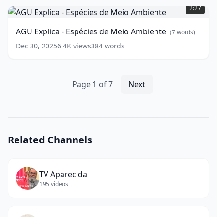
Explica
2:27
-
Espécies
AGU Explica - Espécies de Meio Ambiente
(
7
words)
de
Meio
Dec 30, 2025
6.4K
views
384
words
Ambiente
(
7
words)
Page
1
of
7
Next
Related Channels
TV Aparecida
195
videos