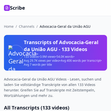
Scribe
Home
/
Channels
/
Advocacia-Geral da União AGU
Transcripts of
Advocacia-Geral
da União AGU
-
133
Videos
133
videos
•
3.9M
views
•
54.0K
words
•
Avg
29.7K
views per video
•
Avg
406
words per transcript
•
Avg
7
words per title
Advocacia-Geral da União AGU Videos - Lesen, suchen und
laden Sie vollständige Transkripte von allen 133 Videos
herunter. Greifen Sie auf Transkripte mit Zeitstempeln,
Wortzählungen und mehr zu.
All Transcripts (
133
videos)