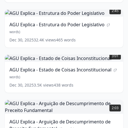
AGU
Explica
2:45
-
Estrutura
AGU Explica - Estrutura do Poder Legislativo
(
7
do
Poder
words)
Legislativo
(
7
Dec 30, 2025
32.4K
views
465
words
words)
AGU
Explica
3:01
-
Estado
AGU Explica - Estado de Coisas Inconstitucional
(
7
de
Coisas
words)
Inconstitucional
(
7
Dec 30, 2025
3.5K
views
438
words
words)
AGU
Explica
2:03
-
Arguição
AGU Explica - Arguição de Descumprimento de
de