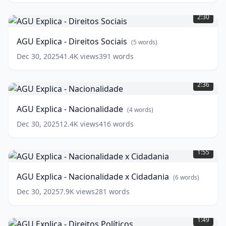
AGU
Explica
2:30
-
Direitos
AGU Explica - Direitos Sociais
(
5
words)
Sociais
(
5
words)
Dec 30, 2025
41.4K
views
391
words
AGU
Explica
2:36
-
Nacionalidade
(
4
AGU Explica - Nacionalidade
(
4
words)
words)
Dec 30, 2025
12.4K
views
416
words
AGU
Explica
1:55
-
Nacionalidade
AGU Explica - Nacionalidade x Cidadania
(
6
words)
x
Cidadania
(
6
Dec 30, 2025
7.9K
views
281
words
words)
AGU
Explica
1:49