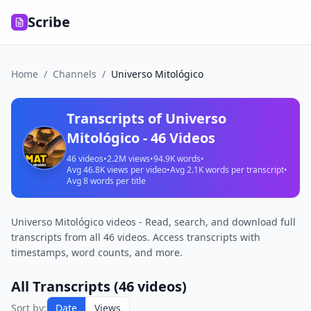
Scribe
Home
/
Channels
/
Universo Mitológico
Transcripts of
Universo
Mitológico
-
46
Videos
46
videos
•
2.2M
views
•
94.9K
words
•
Avg
46.8K
views per video
•
Avg
2.1K
words per transcript
•
Avg
8
words per title
Universo Mitológico videos - Read, search, and download full
transcripts from all 46 videos. Access transcripts with
timestamps, word counts, and more.
All Transcripts (
46
videos)
Sort by:
Date
Views