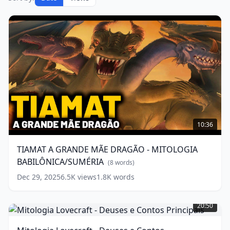
TIAMAT
A
10:36
GRANDE
MÃE
TIAMAT A GRANDE MÃE DRAGÃO - MITOLOGIA
DRAGÃO
BABILÔNICA/SUMÉRIA
-
(
8
words)
MITOLOGIA
Dec 29, 2025
6.5K
views
1.8K
words
BABILÔNICA/SUMÉRIA
(
8
Mitologia
words)
Lovecraft
20:50
-
Deuses