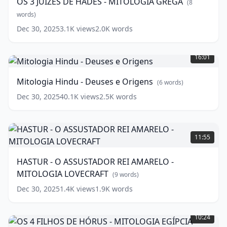
OS 3 JUÍZES DE HADES - MITOLOGIA GREGA
(
8
HADES
MITOLOGIA
-
words)
LOVECRAFT
(
13
MITOLOGIA
words)
Dec 30, 2025
3.1K
views
2.0K
words
GREGA
(
8
Mitologia
words)
Hindu
16:01
-
Deuses
Mitologia Hindu - Deuses e Origens
(
6
words)
e
Origens
(
6
Dec 30, 2025
40.1K
views
2.5K
words
words)
HASTUR
-
11:55
O
ASSUSTADOR
HASTUR - O ASSUSTADOR REI AMARELO -
REI
MITOLOGIA LOVECRAFT
AMARELO
(
9
words)
-
Dec 30, 2025
1.4K
views
1.9K
words
MITOLOGIA
OS
LOVECRAFT
(
9
4
words)
10:24
FILHOS