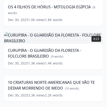
DE
OS 4 FILHOS DE HÓRUS - MITOLOGIA EGÍPCIA
(
8
HÓRUS
-
words)
MITOLOGIA
Dec 30, 2025
1.0K
views
1.8K
words
EGÍPCIA
(
8
words)
CURUPIRA
-
8:23
O
GUARDIÃO
CURUPIRA - O GUARDIÃO DA FLORESTA -
DA
FOLCLORE BRASILEIRO
FLORESTA
(
9
words)
-
Dec 30, 2025
1.3K
views
1.4K
words
10
FOLCLORE
CRIATURAS
BRASILEIRO
13:38
(
9
NORTE-
words)
AMERICANAS
10 CRIATURAS NORTE-AMERICANAS QUE VÃO TE
QUE
DEIXAR MORRENDO DE MEDO
VÃO
(
10
words)
TE
Dec 30, 2025
2.3K
views
2.2K
words
DEIXAR
DAGON
MORRENDO