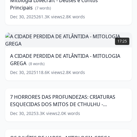
Mitologia Lovecraft - Deuses e Contos
e
Principais
Contos
(
7
words)
Principais
(
7
Dec 30, 2025
261.3K
views
2.8K
words
words)
A
CIDADE
17:25
PERDIDA
DE
A CIDADE PERDIDA DE ATLÂNTIDA - MITOLOGIA
ATLÂNTIDA
GREGA
-
(
8
words)
MITOLOGIA
Dec 30, 2025
118.6K
views
2.8K
words
7
GREGA
(
8
HORRORES
12:51
words)
DAS
PROFUNDEZAS:
7 HORRORES DAS PROFUNDEZAS: CRIATURAS
CRIATURAS
ESQUECIDAS DOS MITOS DE CTHULHU -
ESQUECIDAS
DOS
MITOLOGIA LOVECRAFT
(
13
words)
Dec 30, 2025
3.3K
views
2.0K
words
OS
MITOS
3
DE
11:55
JUÍZES
CTHULHU
DE
-