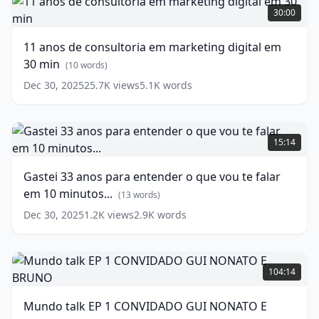
EVITE
anos
30:00
AGORA!
de
consultoria
(
12
11 anos de consultoria em marketing digital em
words)
em
30 min
marketing
(
10
words)
digital
Dec 30, 2025
25.7K
views
5.1K
words
em
30
min
Gastei
(
10
words)
33
15:14
anos
para
Gastei 33 anos para entender o que vou te falar
entender
em 10 minutos...
o
(
13
words)
que
Dec 30, 2025
1.2K
views
2.9K
words
vou
te
falar
Mundo
em 10 minutos...
talk
104:14
EP
(
13
words)
1
Mundo talk EP 1 CONVIDADO GUI NONATO E
CONVIDADO