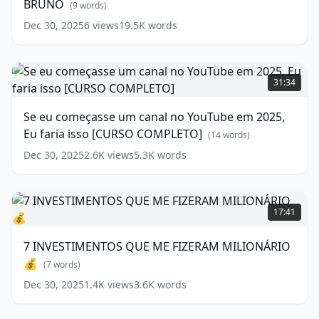
BRUNO
GUI
(
9
words)
NONATO
Dec 30, 2025
6
views
19.5K
words
E
BRUNO
(
9
words)
Se
eu
31:34
começasse
um
Se eu começasse um canal no YouTube em 2025,
canal
Eu faria isso [CURSO COMPLETO]
no
(
14
words)
YouTube
Dec 30, 2025
2.6K
views
5.3K
words
em
2025,
Eu
7
faria
INVESTIMENTOS
17:41
isso
QUE
[CURSO
ME
7 INVESTIMENTOS QUE ME FIZERAM MILIONÁRIO
COMPLETO]
FIZERAM
💰
MILIONÁRIO
(
14
(
7
words)
words)
💰
Dec 30, 2025
1.4K
views
3.6K
words
(
7
words)