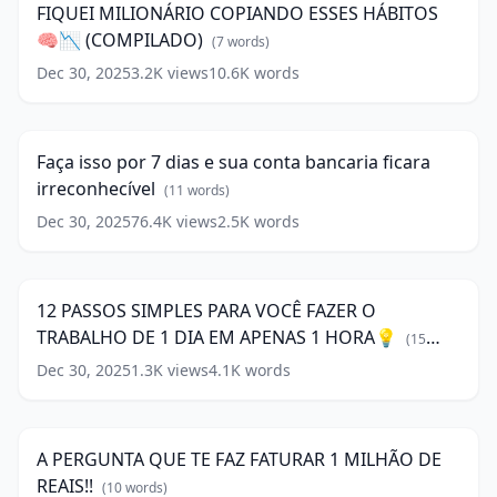
E
FIQUEI MILIONÁRIO COPIANDO ESSES HÁBITOS
HÁBITOS
NÃO
🧠📉 (COMPILADO)
🧠
(
7
words)
ME
📉
ARREPENDO
Dec 30, 2025
3.2K
views
10.6K
words
Faça
(COMPILADO)
❌
isso
13:26
(
7
💸
por
words)
(
15
7
Faça isso por 7 dias e sua conta bancaria ficara
words)
dias
irreconhecível
e
(
11
words)
sua
Dec 30, 2025
76.4K
views
2.5K
words
12
conta
PASSOS
bancaria
19:36
SIMPLES
ficara
PARA
irreconhecível
(
11
12 PASSOS SIMPLES PARA VOCÊ FAZER O
VOCÊ
words)
TRABALHO DE 1 DIA EM APENAS 1 HORA💡
FAZER
(
15
O
words)
Dec 30, 2025
1.3K
views
4.1K
words
A
TRABALHO
PERGUNTA
DE
20:38
QUE
1
TE
DIA
A PERGUNTA QUE TE FAZ FATURAR 1 MILHÃO DE
FAZ
EM
REAIS!!
FATURAR
(
10
words)
APENAS