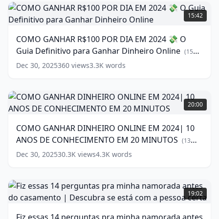
COMO
GANHAR
15:42
R$100
POR
COMO GANHAR R$100 POR DIA EM 2024 💸 O
DIA
Guia Definitivo para Ganhar Dinheiro Online
EM
(
15
2024
words)
Dec 30, 2025
360
views
3.3K
words
💸
O
Guia
COMO
Definitivo
GANHAR
20:00
para
DINHEIRO
Ganhar
ONLINE
COMO GANHAR DINHEIRO ONLINE EM 2024| 10
Dinheiro
EM
ANOS DE CONHECIMENTO EM 20 MINUTOS
Online
2024|
(
15
(
13
words)
10
words)
Dec 30, 2025
30.3K
views
4.3K
words
ANOS
DE
CONHECIMENTO EM 20 MINUTOS
Fiz
(
13
words)
essas
19:02
14
perguntas
Fiz essas 14 perguntas pra minha namorada antes