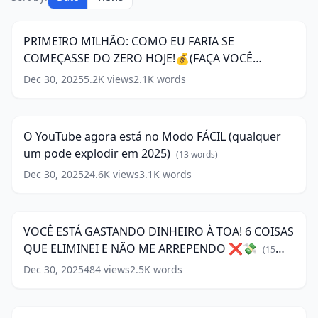
MILHÃO:
11:01
COMO
EU
PRIMEIRO MILHÃO: COMO EU FARIA SE
FARIA
COMEÇASSE DO ZERO HOJE!💰(FAÇA VOCÊ
SE
COMEÇASSE
TAMBÉM)
(
12
words)
Dec 30, 2025
5.2K
views
2.1K
words
O
DO
YouTube
ZERO
16:52
agora
HOJE!
está
💰
O YouTube agora está no Modo FÁCIL (qualquer
no
(FAÇA
um pode explodir em 2025)
Modo
(
13
words)
VOCÊ
FÁCIL
TAMBÉM)
Dec 30, 2025
24.6K
views
3.1K
words
VOCÊ
(qualquer
(
12
ESTÁ
um
11:28
words)
GASTANDO
pode
DINHEIRO
explodir
VOCÊ ESTÁ GASTANDO DINHEIRO À TOA! 6 COISAS
À
em
QUE ELIMINEI E NÃO ME ARREPENDO ❌💸
TOA!
(
15
2025)
6
words)
Dec 30, 2025
(
13
484
views
2.5K
words
FIQUEI
COISAS
words)
MILIONÁRIO
QUE
46:46
COPIANDO
ELIMINEI
ESSES