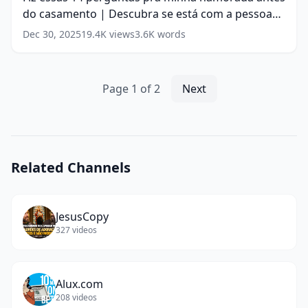
pra
do casamento | Descubra se está com a pessoa
minha
namorada
certa
(
18
words)
Dec 30, 2025
19.4K
views
3.6K
words
antes
do
casamento
|
Page
1
of
2
Next
Descubra
se
está
com
a
Related Channels
pessoa
certa
(
18
words)
JesusCopy
327
videos
Alux.com
208
videos