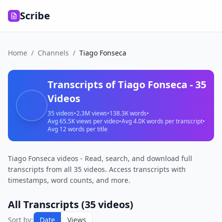
Scribe
Home
/
Channels
/
Tiago Fonseca
Transcripts of
Tiago Fonseca
-
35
Videos
35
videos
•
2.3M
views
•
138.3K
words
•
Avg
65.5K
views per video
•
Avg
4.0K
words per transcript
•
Avg
12
words per title
Tiago Fonseca videos - Read, search, and download full
transcripts from all 35 videos. Access transcripts with
timestamps, word counts, and more.
All Transcripts (
35
videos)
PRIMEIRO
Sort by:
Date
Views