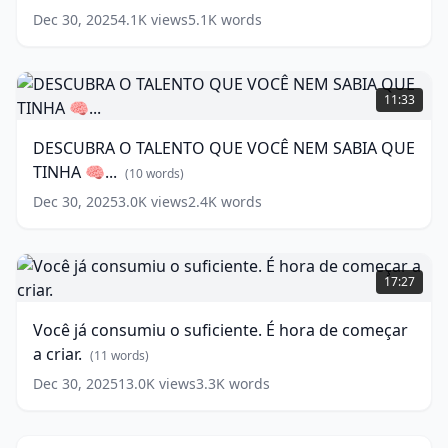
1
1
Dec 30, 2025
4.1K
views
5.1K
words
MILHÃO
HORA
DE
💡
REAIS!!
DESCUBRA
(
15
O
(
10
words)
11:33
words)
TALENTO
QUE
DESCUBRA O TALENTO QUE VOCÊ NEM SABIA QUE
VOCÊ
TINHA 🧠...
NEM
(
10
words)
SABIA
Dec 30, 2025
3.0K
views
2.4K
words
QUE
TINHA
🧠...
Você
já
(
10
17:27
words)
consumiu
o
Você já consumiu o suficiente. É hora de começar
suficiente.
a criar.
É
(
11
words)
hora
Dec 30, 2025
13.0K
views
3.3K
words
MARKETING
de
DIGITAL
começar
12:15
MINDSET
a