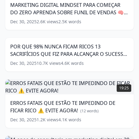
PARA
criar.
MARKETING DIGITAL MINDSET PARA COMEÇAR
COMEÇAR
(
11
DO ZERO APRENDA SOBRE FUNIL DE VENDAS 🧠
DO
words)
ZERO
(
13
words)
Dec 30, 2025
2.6K
views
2.5K
words
POR
APRENDA
QUE
SOBRE
20:55
98%
FUNIL
NUNCA
DE
POR QUE 98% NUNCA FICAM RICOS 13
FICAM
VENDAS
SACRIFÍCIOS QUE FIZ PARA ALCANÇAR O SUCESSO
RICOS
🧠
13
🚀
(
15
words)
Dec 30, 2025
(
13
10.7K
views
4.6K
words
SACRIFÍCIOS
words)
QUE
FIZ
ERROS
PARA
FATAIS
19:25
ALCANÇAR
QUE
O
ESTÃO
ERROS FATAIS QUE ESTÃO TE IMPEDINDO DE
SUCESSO
TE
FICAR RICO ⚠️ EVITE AGORA!
🚀
IMPEDINDO
(
12
words)
DE
(
15
Dec 30, 2025
1.2K
views
4.1K
words
words)
FICAR
RICO
⚠️
11