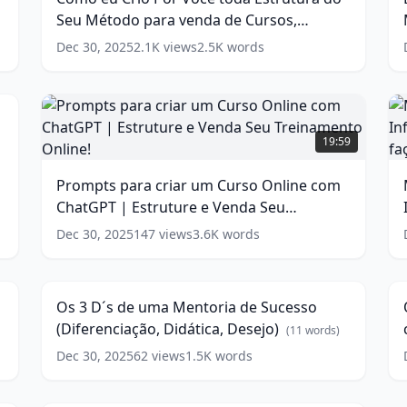
Você
p
words)
Seu Método para venda de Cursos,
toda
M
w
Estrutura
e
Mentorias e Consultorias
(
17
words)
Dec 30, 2025
2.1K
views
2.5K
words
do
C
Seu
5
w
Método
para
Prompts
venda
para
A
19:59
de
criar
Cursos,
um
Y
Prompts para criar um Curso Online com
Mentorias
Curso
p
e
ChatGPT | Estruture e Venda Seu
Online
I
Consultorias
(
17
com
V
Treinamento Online!
(
15
words)
Dec 30, 2025
147
views
3.6K
words
Os
words)
ChatGPT
g
3
|
o
2
8:28
D
f
Estruture
v
´s
e
e
Os 3 D´s de uma Mentoria de Sucesso
de
g
Venda
(Diferenciação, Didática, Desejo)
uma
$
(
11
words)
Seu
t
Mentoria
Treinamento
f
Dec 30, 2025
62
views
1.5K
words
Como
de
c
Online!
v
saber
Sucesso
o
9
8:00
(
15
se
(Diferenciação,
e