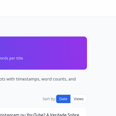
ords per title
ripts with timestamps, word counts, and
nstagram
Sort by:
Date
Views
ou
18:33
ouTube?
A
Instagram ou YouTube? A Verdade Sobre