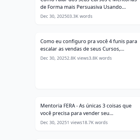
Cursos
30
de Forma mais Persuasiva Usando
e
dias
(
13
Mentorias
Inteligência Artificial
(
14
words)
words)
Dec 30, 2025
0
3.3K
words
Como
de
eu
Forma
17:2
configuro
mais
pra
Persuasiva
Como eu configuro pra você 4 funis para
você
Usando
escalar as vendas de seus Cursos,
4
Inteligência
funis
Mentorias e Serviços
(
17
words)
Artificial
Dec 30, 2025
(
14
2.8K
views
3.8K
words
para
words)
escalar
as
vendas
Mentoria
de
FERA
103:5
seus
-
Cursos,
As
Mentoria FERA - As únicas 3 coisas que
Mentorias
únicas
e
você precisa para vender seu
3
Serviços
(
17
coisas
conhecimento online
(
15
words)
Dec 30, 2025
1
views
18.7K
words
Como
words)
que
transformar
você
14:1
seu
precisa