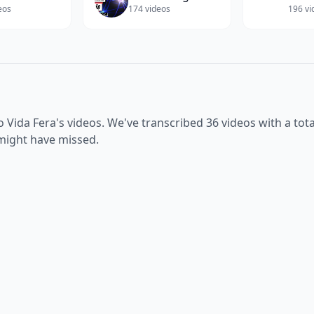
eos
174
videos
196
vi
o Vida Fera
's videos. We've transcribed
36
videos with a tota
 might have missed.