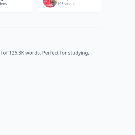
deos
195
videos
l of
126.3K
words. Perfect for studying,