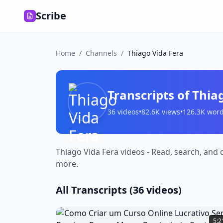
Scribe
Home
/
Channels
/
Thiago Vida Fera
Transcripts of
Thia
36
videos
•
82.6K
views
•
126.3K
word
Thiago Vida Fera videos - Read, search, and 
more.
All Transcripts (
36
videos)
Como
Criar
5:2