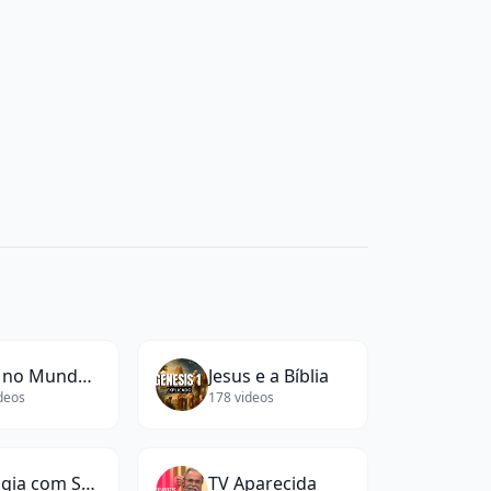
ords)
ual
strutura
mínima
ara
sso
(
16
ords)
Hoje no Mundo Militar
Jesus e a Bíblia
deos
178
videos
Biologia com Samuel Cunha
TV Aparecida