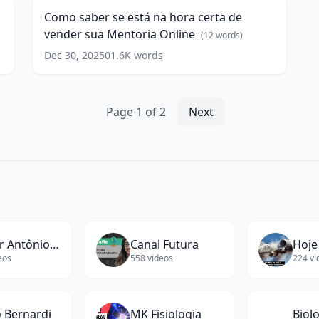
words)
w
está
Didática,
q
Como saber se está na hora certa de
na
Desejo)
a
vender sua Mentoria Online
hora
(
12
words)
e
(
11
certa
words)
Dec 30, 2025
0
1.6K
words
de
p
vender
i
sua
w
Mentoria
Page
1
of
2
Next
Online
(
12
words)
Pastor Antônio Júnior
Canal Futura
eos
558
videos
224
vi
 Bernardi
MK Fisiologia