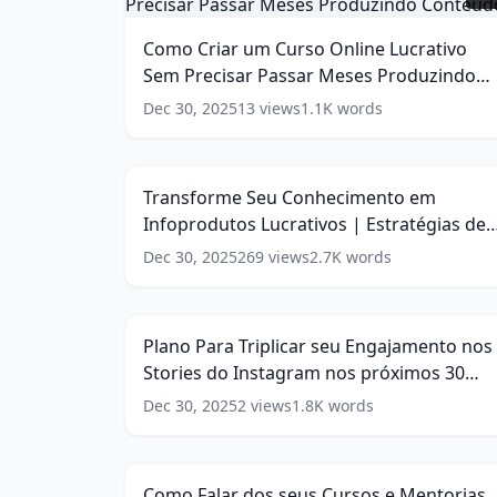
um
Curso
Como Criar um Curso Online Lucrativo
Online
Sem Precisar Passar Meses Produzindo
Lucrativo
Sem
Conteúdo
(
12
words)
Dec 30, 2025
13
views
1.1K
words
Transforme
Precisar
Seu
Passar
13:3
Conhecimento
Meses
em
Produzindo
Transforme Seu Conhecimento em
Infoprodutos
Conteúdo
(
12
Infoprodutos Lucrativos | Estratégias de
Lucrativos
words)
|
Venda Online
(
11
words)
Dec 30, 2025
269
views
2.7K
words
Plano
Estratégias
Para
de
9:3
Triplicar
Venda
seu
Online
(
11
Plano Para Triplicar seu Engajamento nos
Engajamento
words)
Stories do Instagram nos próximos 30
nos
Stories
dias
(
13
words)
Dec 30, 2025
2
views
1.8K
words
Como
do
Falar
Instagram
17:5
dos
nos
seus
próximos
Como Falar dos seus Cursos e Mentorias