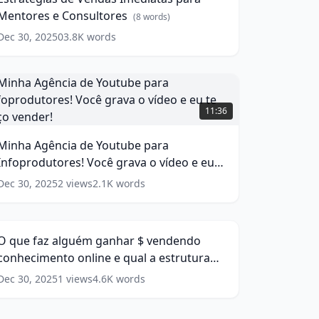
ara
(
11
Mentores e Consultores
entores
(
8
words)
ords)
Dec 30, 2025
0
3.8K
words
onsultores
(
8
ords)
Minha
gência
11:36
de
outube
Minha Agência de Youtube para
ara
Infoprodutores! Você grava o vídeo e eu
nfoprodutores!
ocê
te faço vender!
(
15
words)
Dec 30, 2025
2
views
2.1K
words
O
rava
que
23:11
az
ídeo
alguém
O que faz alguém ganhar $ vendendo
anhar
eu
conhecimento online e qual a estrutura
e
vendendo
mínima para isso
(
16
words)
aço
Dec 30, 2025
1
views
4.6K
words
onhecimento
ender!
nline
(
15