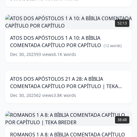
CAPÍTULO
POR
CAPÍTULO
ATOS
|
DOS
52:13
TEKA
APÓSTOLOS
BREDER
1
(
13
ATOS DOS APÓSTOLOS 1 A 10: A BÍBLIA
words)
A
COMENTADA CAPÍTULO POR CAPÍTULO
10:
(
12
words)
A
Dec 30, 2025
93
views
6.1K
words
ATOS
BÍBLIA
DOS
COMENTADA
34:09
APÓSTOLOS
CAPÍTULO
21
POR
ATOS DOS APÓSTOLOS 21 A 28: A BÍBLIA
A
CAPÍTULO
(
12
COMENTADA CAPÍTULO POR CAPÍTULO | TEKA
28:
words)
A
BREDER
(
15
words)
Dec 30, 2025
62
views
3.8K
words
BÍBLIA
COMENTADA
CAPÍTULO
ROMANOS
POR
1
38:48
CAPÍTULO
A
|
8:
ROMANOS 1 A 8: A BÍBLIA COMENTADA CAPÍTULO
TEKA
A