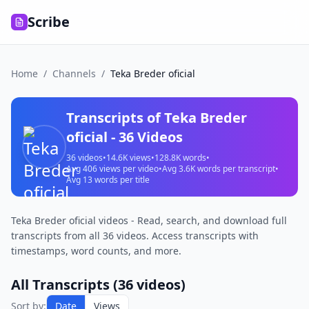
Scribe
Home
/
Channels
/
Teka Breder oficial
Transcripts of
Teka Breder
oficial
-
36
Videos
36
videos
•
14.6K
views
•
128.8K
words
•
Avg
406
views per video
•
Avg
3.6K
words per transcript
•
Avg
13
words per title
Teka Breder oficial videos - Read, search, and download full
transcripts from all 36 videos. Access transcripts with
timestamps, word counts, and more.
All Transcripts (
36
videos)
Sort by:
Date
Views