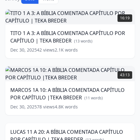
TITO
1
16:19
A
3:
TITO 1 A 3: A BÍBLIA COMENTADA CAPÍTULO POR
A
CAPÍTULO | TEKA BREDER
BÍBLIA
(
13
words)
COMENTADA
Dec 30, 2025
42
views
2.1K
words
CAPÍTULO
POR
CAPÍTULO
MARCOS
|
1A
43:13
TEKA
10:
BREDER
A
(
13
MARCOS 1A 10: A BÍBLIA COMENTADA CAPÍTULO
words)
BÍBLIA
POR CAPÍTULO |TEKA BREDER
COMENTADA
(
11
words)
CAPÍTULO
Dec 30, 2025
78
views
4.8K
words
LUCAS
POR
11
CAPÍTULO
39:49
A
|TEKA
20:
BREDER
(
11
LUCAS 11 A 20: A BÍBLIA COMENTADA CAPÍTULO
A
words)
POR CAPÍTULO | TEKA BREDER
BÍBLIA
(
13
words)