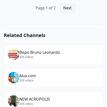
CAPÍTULO
|
Page
1
of
2
Next
TEKA
BREDER
(
13
words)
Related Channels
Bispo Bruno Leonardo
304
videos
Alux.com
208
videos
NEW ACROPOLIS
246
videos