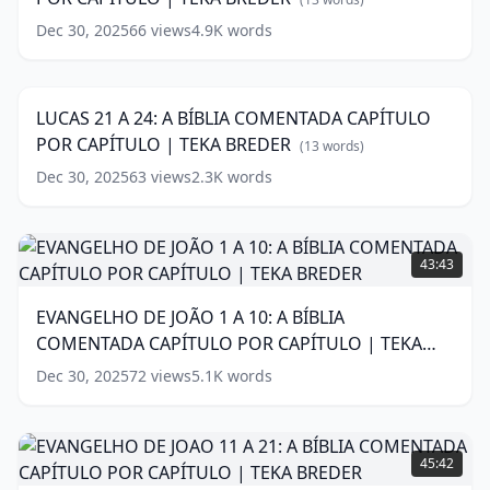
COMENTADA
Dec 30, 2025
66
views
4.9K
words
LUCAS
CAPÍTULO
21
POR
21:38
A
CAPÍTULO
24:
|
LUCAS 21 A 24: A BÍBLIA COMENTADA CAPÍTULO
A
TEKA
POR CAPÍTULO | TEKA BREDER
BÍBLIA
(
13
words)
BREDER
(
13
COMENTADA
words)
Dec 30, 2025
63
views
2.3K
words
CAPÍTULO
POR
CAPÍTULO
EVANGELHO
|
DE
43:43
TEKA
JOÃO
BREDER
1
(
13
EVANGELHO DE JOÃO 1 A 10: A BÍBLIA
words)
A
COMENTADA CAPÍTULO POR CAPÍTULO | TEKA
10:
A
BREDER
(
15
words)
Dec 30, 2025
72
views
5.1K
words
BÍBLIA
COMENTADA
CAPÍTULO
EVANGELHO
POR
DE
45:42
CAPÍTULO
JOAO