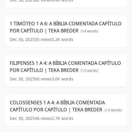
1
CAPÍTULO
words)
TIMÓTEO
POR
38:41
1
CAPÍTULO
A
|
1 TIMÓTEO 1 A 6: A BÍBLIA COMENTADA CAPÍTULO
6:
TEKA
POR CAPÍTULO | TEKA BREDER
A
(
14
words)
BREDER
(
13
BÍBLIA
words)
Dec 30, 2025
35
views
5.2K
words
FILIPENSES
COMENTADA
1
CAPÍTULO
23:46
A
POR
4:
CAPÍTULO
FILIPENSES 1 A 4: A BÍBLIA COMENTADA CAPÍTULO
A
|
POR CAPÍTULO | TEKA BREDER
BÍBLIA
(
13
words)
TEKA
COMENTADA
BREDER
Dec 30, 2025
(
14
60
views
3.0K
words
COLOSSENSES
CAPÍTULO
words)
1
POR
21:48
A
CAPÍTULO
4:
|
COLOSSENSES 1 A 4: A BÍBLIA COMENTADA
A
TEKA
CAPÍTULO POR CAPÍTULO | TEKA BREDER
BÍBLIA
(
13
words)
BREDER
(
13
COMENTADA
words)
Dec 30, 2025
46
views
2.7K
words
CAPÍTULO
POR