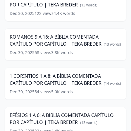
POR CAPÍTULO | TEKA BREDER
BREDER
BÍBLIA
(
15
(
13
words)
words)
COMENTADA
Dec 30, 2025
122
views
4.4K
words
ROMANOS
CAPÍTULO
9
POR
31:15
A
CAPÍTULO
16:
|
ROMANOS 9 A 16: A BÍBLIA COMENTADA
A
TEKA
CAPÍTULO POR CAPÍTULO | TEKA BREDER
BÍBLIA
(
13
words)
BREDER
(
13
COMENTADA
words)
Dec 30, 2025
68
views
3.8K
words
1
CAPÍTULO
CORINTIOS
POR
41:49
1
CAPÍTULO
A
|
1 CORINTIOS 1 A 8: A BÍBLIA COMENTADA
8:
TEKA
CAPÍTULO POR CAPÍTULO | TEKA BREDER
A
(
14
words)
BREDER
(
13
BÍBLIA
words)
Dec 30, 2025
54
views
5.0K
words
EFÉSIOS
COMENTADA
1
CAPÍTULO
35:33
A
POR
6:
CAPÍTULO
EFÉSIOS 1 A 6: A BÍBLIA COMENTADA CAPÍTULO
A
|
POR CAPÍTULO | TEKA BREDER
BÍBLIA
(
13
words)
TEKA
COMENTADA
BREDER
Dec 30, 2025
(
14
82
views
4.4K
words