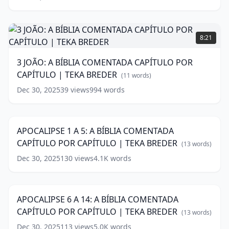
CAPÍTULO
|
TEKA
3
BREDER
JOÃO:
(
11
8:21
words)
A
BÍBLIA
3 JOÃO: A BÍBLIA COMENTADA CAPÍTULO POR
COMENTADA
CAPÍTULO | TEKA BREDER
CAPÍTULO
(
11
words)
POR
Dec 30, 2025
39
views
994
words
APOCALIPSE
CAPÍTULO
1
|
33:58
A
TEKA
5:
BREDER
(
11
APOCALIPSE 1 A 5: A BÍBLIA COMENTADA
A
words)
CAPÍTULO POR CAPÍTULO | TEKA BREDER
BÍBLIA
(
13
words)
COMENTADA
Dec 30, 2025
130
views
4.1K
words
APOCALIPSE
CAPÍTULO
6
POR
39:44
A
CAPÍTULO
14:
|
APOCALIPSE 6 A 14: A BÍBLIA COMENTADA
A
TEKA
CAPÍTULO POR CAPÍTULO | TEKA BREDER
BÍBLIA
(
13
words)
BREDER
(
13
COMENTADA
words)
Dec 30, 2025
113
views
5.0K
words