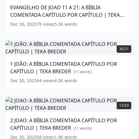
|
11
EVANGELHO DE JOAO 11 A 21: A BÍBLIA
TEKA
A
COMENTADA CAPÍTULO POR CAPÍTULO | TEKA
BREDER
21:
(
15
words)
A
BREDER
(
15
words)
Dec 30, 2025
79
views
5.3K
words
BÍBLIA
COMENTADA
CAPÍTULO
1
POR
JOÃO:
30:21
CAPÍTULO
A
|
BÍBLIA
1 JOÃO: A BÍBLIA COMENTADA CAPÍTULO POR
TEKA
COMENTADA
CAPÍTULO | TEKA BREDER
BREDER
CAPÍTULO
(
15
(
11
words)
words)
POR
Dec 30, 2025
64
views
4.0K
words
CAPÍTULO
|
TEKA
2
BREDER
JOAO:
(
11
12:03
words)
A
BÍBLIA
2 JOAO: A BÍBLIA COMENTADA CAPÍTULO POR
COMENTADA
CAPÍTULO | TEKA BREDER
CAPÍTULO
(
11
words)
POR
Dec 30, 2025
58
views
1.4K
words