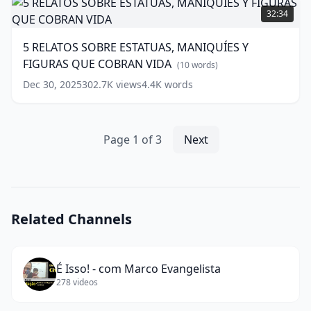
RELATOS
32:34
SOBRE
ESTATUAS,
5 RELATOS SOBRE ESTATUAS, MANIQUÍES Y
MANIQUÍES
FIGURAS QUE COBRAN VIDA
Y
(
10
words)
FIGURAS
Dec 30, 2025
302.7K
views
4.4K
words
QUE
COBRAN
VIDA
(
10
words)
Page
1
of
3
Next
Related Channels
É Isso! - com Marco Evangelista
278
videos