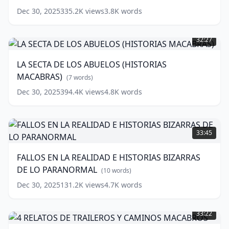
words)
Dec 30, 2025
335.2K
views
3.8K
words
LA
SECTA
32:27
DE
LOS
LA SECTA DE LOS ABUELOS (HISTORIAS
ABUELOS
MACABRAS)
(HISTORIAS
(
7
words)
MACABRAS)
Dec 30, 2025
394.4K
views
4.8K
words
(
7
words)
FALLOS
EN
33:45
LA
REALIDAD
FALLOS EN LA REALIDAD E HISTORIAS BIZARRAS
E
DE LO PARANORMAL
HISTORIAS
(
10
words)
BIZARRAS
Dec 30, 2025
131.2K
views
4.7K
words
DE
4
LO
RELATOS
PARANORMAL
(
10
33:22
DE
words)