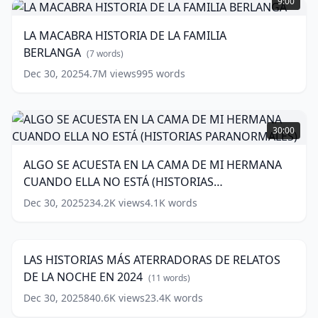
9:00
HISTORIA
(
10
DE
words)
LA MACABRA HISTORIA DE LA FAMILIA
LA
BERLANGA
FAMILIA
(
7
words)
BERLANGA
(
7
Dec 30, 2025
4.7M
views
995
words
words)
ALGO
SE
30:00
ACUESTA
EN
ALGO SE ACUESTA EN LA CAMA DE MI HERMANA
LA
CUANDO ELLA NO ESTÁ (HISTORIAS
CAMA
DE
PARANORMALES)
(
15
words)
Dec 30, 2025
234.2K
views
4.1K
words
LAS
MI
HISTORIAS
HERMANA
161:33
MÁS
CUANDO
ATERRADORAS
ELLA
LAS HISTORIAS MÁS ATERRADORAS DE RELATOS
DE
NO
DE LA NOCHE EN 2024
RELATOS
(
11
words)
ESTÁ
DE
(HISTORIAS
Dec 30, 2025
840.6K
views
23.4K
words
LA
PARANORMALES)