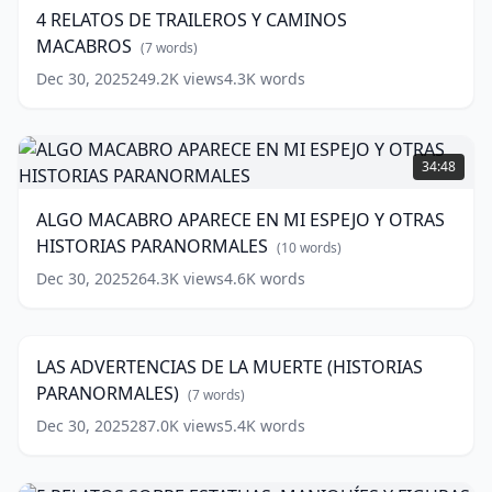
TRAILEROS
4 RELATOS DE TRAILEROS Y CAMINOS
Y
MACABROS
CAMINOS
(
7
words)
MACABROS
(
7
Dec 30, 2025
249.2K
views
4.3K
words
words)
ALGO
MACABRO
34:48
APARECE
EN
ALGO MACABRO APARECE EN MI ESPEJO Y OTRAS
MI
HISTORIAS PARANORMALES
ESPEJO
(
10
words)
Y
Dec 30, 2025
264.3K
views
4.6K
words
LAS
OTRAS
ADVERTENCIAS
HISTORIAS
41:04
DE
PARANORMALES
(
10
LA
words)
LAS ADVERTENCIAS DE LA MUERTE (HISTORIAS
MUERTE
PARANORMALES)
(HISTORIAS
(
7
words)
PARANORMALES)
Dec 30, 2025
287.0K
views
5.4K
words
(
7
words)
5