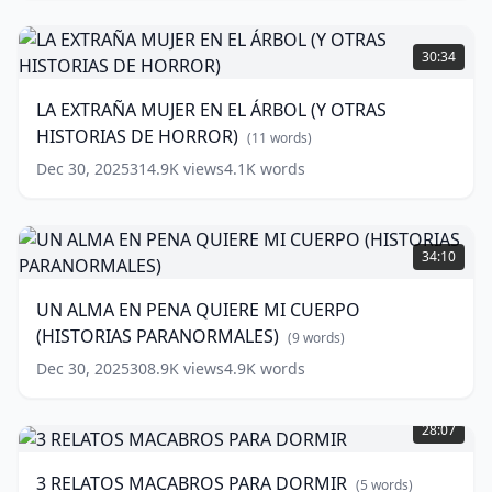
NOCHE
(
15
EN
LA
words)
2024
EXTRAÑA
(
11
30:34
words)
MUJER
EN
LA EXTRAÑA MUJER EN EL ÁRBOL (Y OTRAS
EL
HISTORIAS DE HORROR)
ÁRBOL
(
11
words)
(Y
Dec 30, 2025
314.9K
views
4.1K
words
OTRAS
HISTORIAS
DE
UN
HORROR)
ALMA
34:10
EN
(
11
words)
PENA
UN ALMA EN PENA QUIERE MI CUERPO
QUIERE
(HISTORIAS PARANORMALES)
MI
(
9
words)
CUERPO
Dec 30, 2025
308.9K
views
4.9K
words
(HISTORIAS
3
PARANORMALES)
RELATOS
(
9
28:07
MACABROS
words)
PARA
3 RELATOS MACABROS PARA DORMIR
(
5
words)
DORMIR
(
5