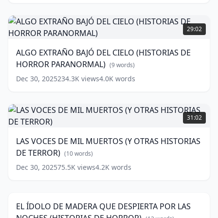
(HISTORIAS
DE
ALGO
HORROR)
EXTRAÑO
29:02
BAJÓ
(
11
words)
DEL
ALGO EXTRAÑO BAJÓ DEL CIELO (HISTORIAS DE
CIELO
HORROR PARANORMAL)
(HISTORIAS
(
9
words)
DE
Dec 30, 2025
234.3K
views
4.0K
words
HORROR
PARANORMAL)
LAS
(
9
words)
VOCES
31:02
DE
MIL
LAS VOCES DE MIL MUERTOS (Y OTRAS HISTORIAS
MUERTOS
DE TERROR)
(Y
(
10
words)
OTRAS
Dec 30, 2025
75.5K
views
4.2K
words
EL
HISTORIAS
ÍDOLO
DE
28:54
DE
TERROR)
MADERA
(
10
EL ÍDOLO DE MADERA QUE DESPIERTA POR LAS
QUE
words)