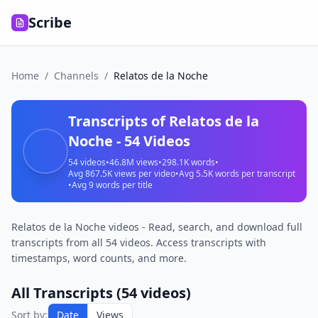
Scribe
Home
/
Channels
/
Relatos de la Noche
Transcripts of
Relatos de la
Noche
-
54
Videos
54
videos
•
46.8M
views
•
298.1K
words
•
Avg
867.5K
views per video
•
Avg
5.5K
words per transcript
•
Avg
9
words per title
Relatos de la Noche videos - Read, search, and download full
transcripts from all 54 videos. Access transcripts with
timestamps, word counts, and more.
All Transcripts (
54
videos)
33
Sort by:
Date
Views