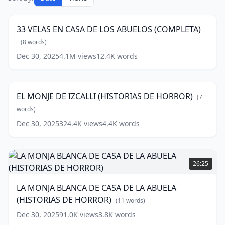
VELAS
88:38
EN
CASA
33 VELAS EN CASA DE LOS ABUELOS (COMPLETA)
DE
LOS
(
8
words)
ABUELOS
Dec 30, 2025
4.1M
views
12.4K
words
EL
(COMPLETA)
MONJE
30:51
(
8
DE
words)
IZCALLI
EL MONJE DE IZCALLI (HISTORIAS DE HORROR)
(
7
(HISTORIAS
DE
words)
HORROR)
Dec 30, 2025
324.4K
views
4.4K
words
(
7
words)
LA
MONJA
26:25
BLANCA
DE
LA MONJA BLANCA DE CASA DE LA ABUELA
CASA
(HISTORIAS DE HORROR)
DE
(
11
words)
LA
Dec 30, 2025
91.0K
views
3.8K
words
ABUELA