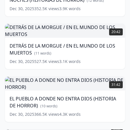
NOCHES (HISTORIAS DE HORROR)
DESPIERTA
(
12
words)
POR
Dec 30, 2025
352.5K
views
3.9K
words
LAS
NOCHES
(HISTORIAS
DETRÁS
DE
DE
20:42
HORROR)
LA
MORGUE
(
12
DETRÁS DE LA MORGUE / EN EL MUNDO DE LOS
words)
/
MUERTOS
EN
(
11
words)
EL
Dec 30, 2025
527.5K
views
3.1K
words
MUNDO
DE
LOS
EL
MUERTOS
PUEBLO
(
11
31:42
words)
A
DONDE
EL PUEBLO A DONDE NO ENTRA DIOS (HISTORIA
NO
DE HORROR)
ENTRA
(
10
words)
DIOS
Dec 30, 2025
366.5K
views
4.3K
words
(HISTORIA
LA
DE
MACABRA
HORROR)