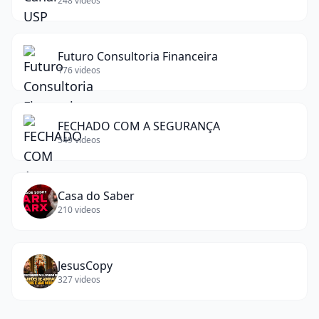
248
videos
Futuro Consultoria Financeira
176
videos
FECHADO COM A SEGURANÇA
549
videos
Casa do Saber
210
videos
JesusCopy
327
videos