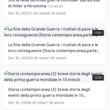
Storia della seconda guerra mondiale: dall'ascesa
mondiale:
di Hitler a Hiroshima
dall'ascesa
(
10
words)
di
Dec 30, 2025
51.6K
views
6.2K
words
Hitler
a
Hiroshima
La
(
10
words)
fine
13:01
della
Grande
La fine della Grande Guerra: i trattati di pace e le
Guerra:
loro conseguenze (Storia contemporanea,parte
i
trattati
7)
(
16
words)
Dec 30, 2025
20.9K
views
1.8K
words
di
pace
e
Storia
le
contemporanea
10:05
loro
(2):
conseguenze
breve
Storia contemporanea (2): breve storia degli
(Storia
storia
eventi della prima guerra mondiale in 10
contemporanea,parte
degli
7)
eventi
minuti
(
14
words)
Dec 30, 2025
8.3K
views
1.4K
words
della
(
16