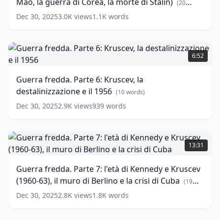
Mao, la guerra di Corea, la morte di Stalin)
1949
(
20
al
words)
Dec 30, 2025
3.0K
views
1.1K
words
1953
(la
Cina
Guerra
di
fredda.
6:52
Mao,
Parte
la
6:
Guerra fredda. Parte 6: Kruscev, la
guerra
Kruscev,
destalinizzazione e il 1956
di
la
(
10
words)
Corea,
destalinizzazione
Dec 30, 2025
2.9K
views
939
words
la
e
morte
il
di
1956
Guerra
(
10
Stalin)
words)
fredda.
13:31
(
20
Parte
words)
7:
Guerra fredda. Parte 7: l'età di Kennedy e Kruscev
l'età
(1960-63), il muro di Berlino e la crisi di Cuba
di
(
19
Kennedy
words)
Dec 30, 2025
2.8K
views
1.8K
words
e
Kruscev