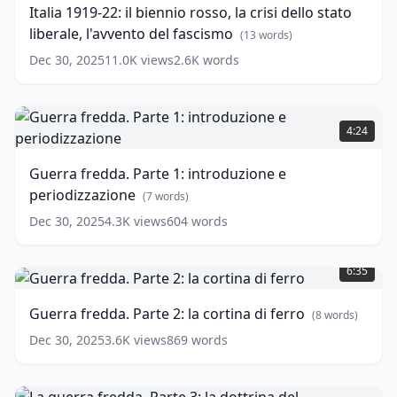
Italia 1919-22: il biennio rosso, la crisi dello stato
contemporanea.
biennio
liberale, l'avvento del fascismo
Parte
rosso,
(
13
words)
6)
la
Dec 30, 2025
11.0K
views
2.6K
words
crisi
(
16
words)
dello
stato
Guerra
liberale,
fredda.
4:24
l'avvento
Parte
del
1:
Guerra fredda. Parte 1: introduzione e
fascismo
introduzione
(
13
periodizzazione
words)
e
(
7
words)
periodizzazione
(
7
Dec 30, 2025
4.3K
views
604
words
words)
Guerra
fredda.
6:35
Parte
2:
Guerra fredda. Parte 2: la cortina di ferro
(
8
words)
la
cortina
Dec 30, 2025
3.6K
views
869
words
di
ferro
(
8
La
words)