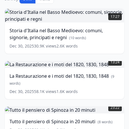
Storia
d'Italia
17:27
nel
Basso
Storia d'Italia nel Basso Medioevo: comuni,
Medioevo:
signorie, principati e regni
comuni,
(
10
words)
signorie,
Dec 30, 2025
30.9K
views
2.6K
words
principati
La
e
Restaurazione
regni
(
10
13:24
e
words)
i
La Restaurazione e i moti del 1820, 1830, 1848
(
9
moti
del
words)
1820,
Dec 30, 2025
58.1K
views
1.6K
words
1830,
Tutto
1848
(
9
il
words)
23:22
pensiero
di
Tutto il pensiero di Spinoza in 20 minuti
(
8
words)
Spinoza
in