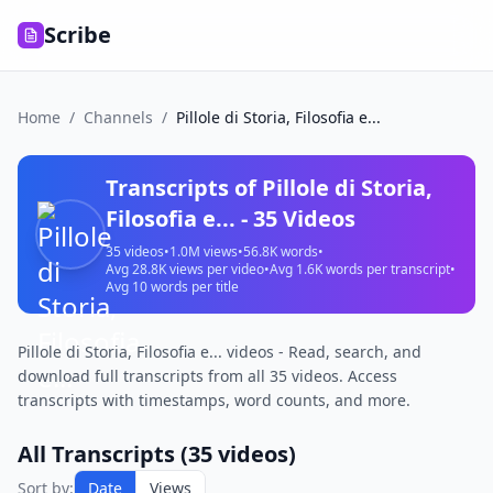
Scribe
Home
/
Channels
/
Pillole di Storia, Filosofia e...
Transcripts of
Pillole di Storia,
Filosofia e...
-
35
Videos
35
videos
•
1.0M
views
•
56.8K
words
•
Avg
28.8K
views per video
•
Avg
1.6K
words per transcript
•
Avg
10
words per title
Pillole di Storia, Filosofia e... videos - Read, search, and
download full transcripts from all 35 videos. Access
transcripts with timestamps, word counts, and more.
All Transcripts (
35
videos)
Sort by:
Date
Views