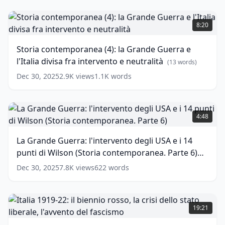
words)
prima
guerra
Storia
mondiale
contemporanea
8:20
in
(4):
10
la
Storia contemporanea (4): la Grande Guerra e
minuti
Grande
(
14
l'Italia divisa fra intervento e neutralità
words)
Guerra
(
13
words)
e
Dec 30, 2025
2.9K
views
1.1K
words
l'Italia
divisa
fra
La
intervento
Grande
4:48
e
Guerra:
neutralità
l'intervento
(
13
La Grande Guerra: l'intervento degli USA e i 14
words)
degli
punti di Wilson (Storia contemporanea. Parte 6)
USA
e
(
16
words)
Dec 30, 2025
7.8K
views
622
words
i
14
punti
Italia
di
1919-
19:21
Wilson
22:
(Storia
il