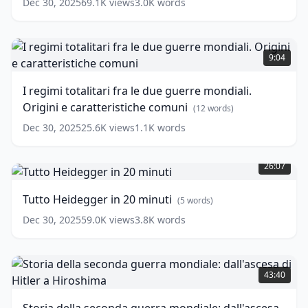
Dec 30, 2025
69.1K
views
3.0K
words
20
minuti
(
8
I
words)
regimi
9:04
totalitari
fra
I regimi totalitari fra le due guerre mondiali.
le
Origini e caratteristiche comuni
due
(
12
words)
guerre
Dec 30, 2025
25.6K
views
1.1K
words
mondiali.
Tutto
Origini
Heidegger
e
26:07
in
caratteristiche
20
comuni
(
12
Tutto Heidegger in 20 minuti
(
5
words)
minuti
(
5
words)
words)
Dec 30, 2025
59.0K
views
3.8K
words
Storia
della
43:40
seconda
guerra