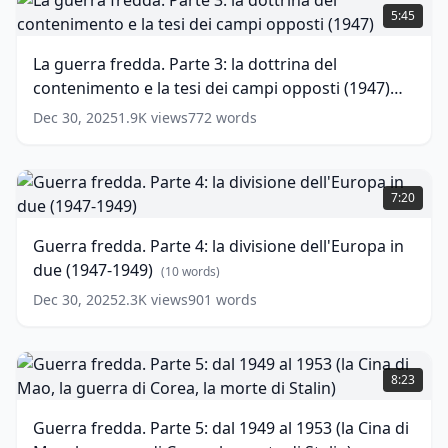
guerra
5:45
fredda.
Parte
La guerra fredda. Parte 3: la dottrina del
3:
contenimento e la tesi dei campi opposti (1947)
la
dottrina
(
16
words)
Dec 30, 2025
1.9K
views
772
words
del
contenimento
e
Guerra
la
fredda.
7:20
tesi
Parte
dei
4:
Guerra fredda. Parte 4: la divisione dell'Europa in
campi
la
due (1947-1949)
opposti
divisione
(
10
words)
(1947)
dell'Europa
Dec 30, 2025
2.3K
views
901
words
in
(
16
words)
due
(1947-
Guerra
1949)
fredda.
8:23
Parte
(
10
words)
5:
Guerra fredda. Parte 5: dal 1949 al 1953 (la Cina di
dal