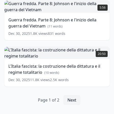
(1960-
Guerra
63),
fredda.
5:56
il
Parte
muro
8:
Guerra fredda. Parte 8: Johnson e l'inizio della
di
Johnson
guerra del Vietnam
Berlino
e
(
11
words)
e
l'inizio
Dec 30, 2025
1.8K
views
831
words
la
della
crisi
guerra
di
del
L'Italia
Cuba
Vietnam
(
19
fascista:
(
11
20:50
words)
words)
la
costruzione
L'Italia fascista: la costruzione della dittatura e il
della
regime totalitario
dittatura
(
10
words)
e
Dec 30, 2025
11.8K
views
2.5K
words
il
regime
totalitario
(
10
words)
Page
1
of
2
Next