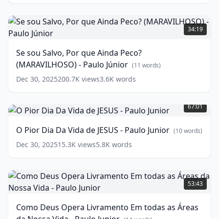
DA
REGENERAÇÃO)
Se
-
sou
34:19
Paulo
Salvo,
Junior
Por
(
13
Se sou Salvo, Por que Ainda Peco?
words)
que
(MARAVILHOSO) - Paulo Júnior
Ainda
(
11
words)
Peco?
Dec 30, 2025
200.7K
views
3.6K
words
(MARAVILHOSO)
O
-
Pior
Paulo
67:01
Dia
Júnior
(
11
Da
words)
O Pior Dia Da Vida de JESUS - Paulo Junior
(
10
words)
Vida
de
Dec 30, 2025
15.3K
views
5.8K
words
JESUS
-
Como
Paulo
Deus
Junior
(
10
53:43
Opera
words)
Livramento
Como Deus Opera Livramento Em todas as Áreas
Em