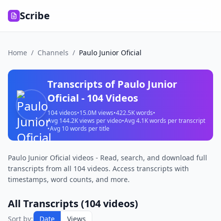
Scribe
Home
/
Channels
/
Paulo Junior Oficial
Transcripts of
Paulo Junior
Oficial
-
104
Videos
104
videos
•
15.0M
views
•
422.5K
words
•
Avg
144.2K
views per video
•
Avg
4.1K
words per transcript
•
Avg
10
words per title
Paulo Junior Oficial videos - Read, search, and download full
transcripts from all 104 videos. Access transcripts with
timestamps, word counts, and more.
All Transcripts (
104
videos)
Sort by:
Date
Views