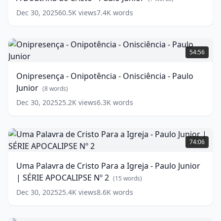
-
Paulo
Dec 30, 2025
60.5K
views
7.4K
words
Junior
(
7
words)
Onipresença
-
54:56
Onipotência
-
Onipresença - Onipotência - Onisciência - Paulo
Onisciência
Junior
-
(
8
words)
Paulo
Dec 30, 2025
25.2K
views
6.3K
words
Junior
(
8
words)
Uma
Palavra
74:06
de
Cristo
Uma Palavra de Cristo Para a Igreja - Paulo Junior
Para
| SÉRIE APOCALIPSE Nº 2
a
(
15
words)
Igreja
Dec 30, 2025
25.4K
views
8.6K
words
-
Paulo
Junior
DIA