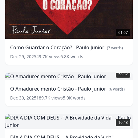
Como
Guardar
61:07
o
Coração?
Como Guardar o Coração? - Paulo Junior
(
7
words)
-
Paulo
Dec 29, 2025
49.7K
views
6.8K
words
Junior
(
7
O
words)
Amadurecimento
58:32
Cristão
-
O Amadurecimento Cristão - Paulo Junior
(
6
words)
Paulo
Junior
(
6
Dec 30, 2025
189.7K
views
5.9K
words
words)
DIA
A
10:43
DIA
COM
DIA A DIA COM DEUS - "A Brevidade da Vida" -