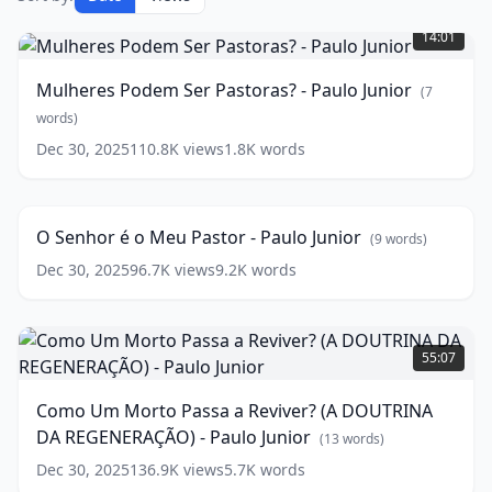
Mulheres
Podem
14:01
Ser
Pastoras?
Mulheres Podem Ser Pastoras? - Paulo Junior
(
7
-
Paulo
words)
Junior
(
7
Dec 30, 2025
110.8K
views
1.8K
words
O
words)
Senhor
76:58
é
o
O Senhor é o Meu Pastor - Paulo Junior
(
9
words)
Meu
Pastor
Dec 30, 2025
96.7K
views
9.2K
words
-
Paulo
Como
Junior
(
9
Um
words)
55:07
Morto
Passa
Como Um Morto Passa a Reviver? (A DOUTRINA
a
DA REGENERAÇÃO) - Paulo Junior
Reviver?
(
13
words)
(A
Dec 30, 2025
136.9K
views
5.7K
words
DOUTRINA