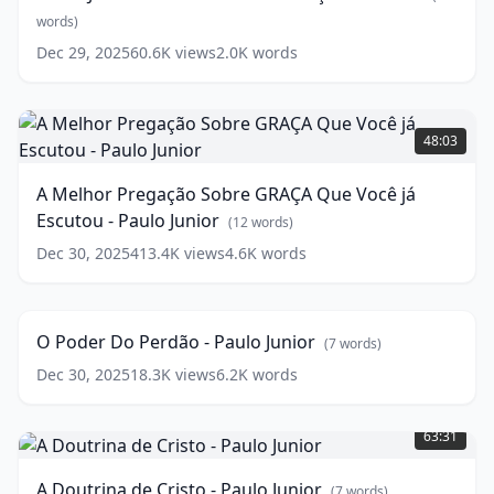
-
words)
"Vença
Dec 29, 2025
60.6K
views
2.0K
words
o
Mundo"
A
(
9
words)
Melhor
48:03
Pregação
Sobre
A Melhor Pregação Sobre GRAÇA Que Você já
GRAÇA
Escutou - Paulo Junior
Que
(
12
words)
Você
Dec 30, 2025
413.4K
views
4.6K
words
O
já
Poder
Escutou
57:24
Do
-
Perdão
Paulo
O Poder Do Perdão - Paulo Junior
(
7
words)
-
Junior
(
12
Paulo
Dec 30, 2025
18.3K
views
6.2K
words
words)
Junior
(
7
A
words)
Doutrina
63:31
de
Cristo
A Doutrina de Cristo - Paulo Junior
(
7
words)