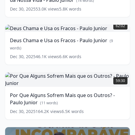
da Nossa Vida - Paulo Junior
todas
(
14
words)
as
Dec 30, 2025
53.0K
views
5.8K
words
Áreas
Deus
da
Chama
Nossa
62:02
e
Vida
Usa
-
Deus Chama e Usa os Fracos - Paulo Junior
(
9
os
Paulo
Fracos
words)
Junior
(
14
-
words)
Dec 30, 2025
46.1K
views
6.6K
words
Paulo
Junior
(
9
words)
Por
Que
59:30
Alguns
Sofrem
Por Que Alguns Sofrem Mais que os Outros? -
Mais
Paulo Junior
que
(
11
words)
os
Dec 30, 2025
164.2K
views
6.5K
words
Outros?
-
Paulo
Junior
(
11