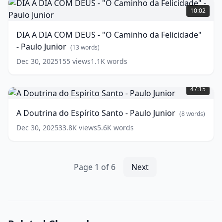
|
A
10:02
SÉRIE
DIA
APOCALIPSE
COM
DIA A DIA COM DEUS - "O Caminho da Felicidade"
Nº
DEUS
- Paulo Junior
2
-
(
15
(
13
words)
words)
"O
Dec 30, 2025
155
views
1.1K
words
Caminho
A
da
Doutrina
Felicidade"
47:15
do
-
Espírito
Paulo
A Doutrina do Espírito Santo - Paulo Junior
(
8
words)
Santo
Junior
(
13
-
words)
Dec 30, 2025
33.8K
views
5.6K
words
Paulo
Junior
(
8
words)
Page
1
of
6
Next