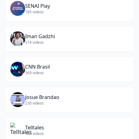
SENAI Play
185
videos
Iman Gadzhi
514
videos
CNN Brasil
369
videos
Josue Brandao
230
videos
Telltales
180
videos