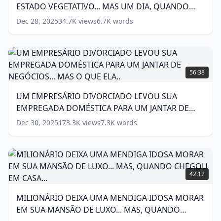
ESTADO VEGETATIVO... MAS UM DIA, QUANDO
EM
ESTADO
NINGUÉM ESTAVA OLHANDO..
(
15
words)
Dec 28, 2025
34.7K
views
6.7K
words
VEGETATIVO...
MAS
UM
DIA,
UM
QUANDO
EMPRESÁRIO
56:38
NINGUÉM
DIVORCIADO
ESTAVA
LEVOU
UM EMPRESÁRIO DIVORCIADO LEVOU SUA
OLHANDO..
SUA
(
15
EMPREGADA DOMÉSTICA PARA UM JANTAR DE
EMPREGADA
words)
DOMÉSTICA
NEGÓCIOS... MAS O QUE ELA..
(
16
words)
Dec 30, 2025
173.3K
views
7.3K
words
PARA
UM
JANTAR
DE
MILIONÁRIO
NEGÓCIOS...
DEIXA
42:12
MAS
UMA
O
MENDIGA
MILIONÁRIO DEIXA UMA MENDIGA IDOSA MORAR
QUE
IDOSA
ELA..
EM SUA MANSÃO DE LUXO... MAS, QUANDO
MORAR
(
16
EM