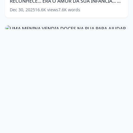
RECONHECE... ERA O AMOR DA SUA INFÂNCIA... O
E
SUSPEITANDO
A
QUE ELE FEZ...
(
18
words)
DE
Dec 30, 2025
16.6K
views
7.6K
words
RECONHECE...
ALGO
ERA
ELA
O
DECIDE...
AMOR
UMA
(
17
DA
MENINA
words)
53:27
SUA
VENDIA
INFÂNCIA...
DOCES
UMA MENINA VENDIA DOCES NA RUA PARA
O
NA
QUE
AJUDAR SEU PAI QUE USA CADEIRA DE RODAS...
RUA
ELE
PARA
MAS QUANDO...
(
17
words)
Dec 30, 2025
43.6K
views
6.8K
words
FEZ...
UM
AJUDAR
CEO
(
18
SEU
54:59
MULTIMILIONÁRIO
words)
PAI
ENCONTRA
QUE
UM CEO MULTIMILIONÁRIO ENCONTRA UM
UM
USA
MENINO PEQUENO NO TÚMULO DE SEU
MENINO
CADEIRA
PEQUENO
PRÓPRIO PAI E OUVE...
(
15
words)
DE
Dec 30, 2025
65.4K
views
7.0K
words
NO
RODAS...
TÚMULO
MAS
DE
QUANDO...
SEU