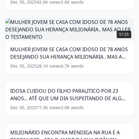
CHEGOU EM CASA...
(
16
words)
Dec 30, 2025
42.6K
views
5.6K
words
words)
SUA
MANSÃO
DE
LUXO...
MULHER
MAS,
JOVEM
51:35
QUANDO
SE
CHEGOU
CASA
MULHER JOVEM SE CASA COM IDOSO DE 78 ANOS
EM
COM
CASA...
DESEJANDO SUA HERANÇA MILIONÁRIA.. MAS AO
IDOSO
(
16
DE
LER O TESTAMENTO
(
18
words)
Dec 30, 2025
28.1K
views
6.7K
words
IDOSA
words)
78
CUIDOU
ANOS
39:33
DO
DESEJANDO
FILHO
SUA
IDOSA CUIDOU DO FILHO PARALITICO POR 23
PARALITICO
HERANÇA
ANOS... ATÉ QUE UM DIA SUSPEITANDO DE ALGO
POR
MILIONÁRIA..
23
ELA DECIDE...
(
17
words)
MAS
Dec 30, 2025
77.3K
views
5.0K
words
MILIONÁRIO
ANOS...
AO
ENCONTRA
ATÉ
58:55
LER
MENDIGA
QUE
O
NA
UM
TESTAMENTO
MILIONÁRIO ENCONTRA MENDIGA NA RUA E A
(
18
RUA
DIA
words)