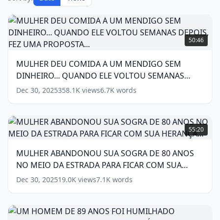
MULHER
DEU
50:46
COMIDA
A
MULHER DEU COMIDA A UM MENDIGO SEM
UM
DINHEIRO... QUANDO ELE VOLTOU SEMANAS
MENDIGO
SEM
DEPOIS, FEZ UMA PROPOSTA...
(
16
words)
Dec 30, 2025
358.1K
views
6.7K
words
DINHEIRO...
QUANDO
ELE
MULHER
VOLTOU
ABANDONOU
55:20
SEMANAS
SUA
DEPOIS,
SOGRA
MULHER ABANDONOU SUA SOGRA DE 80 ANOS
FEZ
DE
NO MEIO DA ESTRADA PARA FICAR COM SUA
UMA
80
PROPOSTA...
ANOS
HERANÇA...
(
16
words)
Dec 30, 2025
19.0K
views
7.1K
words
NO
(
16
words)
MEIO
DA
ESTRADA
UM