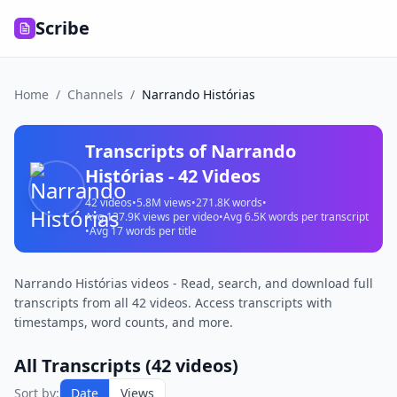
Scribe
Home
/
Channels
/
Narrando Histórias
Transcripts of
Narrando
Histórias
-
42
Videos
42
videos
•
5.8M
views
•
271.8K
words
•
Avg
137.9K
views per video
•
Avg
6.5K
words per transcript
•
Avg
17
words per title
Narrando Histórias videos - Read, search, and download full
transcripts from all 42 videos. Access transcripts with
timestamps, word counts, and more.
All Transcripts (
42
videos)
Sort by:
Date
Views