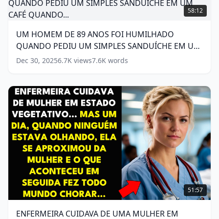
PARA
HOMEM
58:12
FICAR
DE
COM
89
UM HOMEM DE 89 ANOS FOI HUMILHADO
SUA
ANOS
HERANÇA...
QUANDO PEDIU UM SIMPLES SANDUÍCHE EM UM
FOI
(
16
HUMILHADO
CAFÉ QUANDO...
(
16
words)
Dec 30, 2025
6.7K
views
7.6K
words
words)
QUANDO
PEDIU
UM
SIMPLES
SANDUÍCHE
EM
UM
CAFÉ
QUANDO...
(
16
words)
ENFERMEIRA
CUIDAVA
51:57
DE
UMA
ENFERMEIRA CUIDAVA DE UMA MULHER EM
MULHER