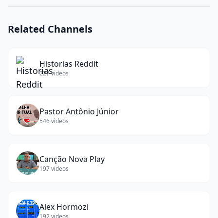
Ropoli
(
15
words)
Related Channels
Historias Reddit
227
videos
Pastor Antônio Júnior
546
videos
Canção Nova Play
197
videos
Alex Hormozi
192
videos