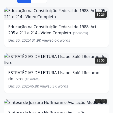
Educação
na
39:26
Constituição
Federal
Educação na Constituição Federal de 1988: Art.
de
205 a 211 e 214 - Vídeo Completo
1988:
(
15
words)
Art.
Dec 30, 2025
131.9K
views
6.0K
words
205
a
211
ESTRATÉGIAS
e
DE
32:55
214
LEITURA
-
I
ESTRATÉGIAS DE LEITURA I Isabel Solé I Resumo
Vídeo
Isabel
do livro
Completo
Solé
(
15
(
10
words)
words)
I
Dec 30, 2025
46.8K
views
5.3K
words
Resumo
Síntese
do
de
livro
(
10
30:13
Jussara
words)
Hoffmann
Síntese de Jussara Hoffmann e Avaliação