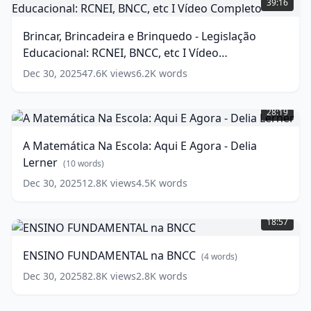
39:16
words)
e
Brinquedo
Brincar, Brincadeira e Brinquedo - Legislação
-
Educacional: RCNEI, BNCC, etc I Vídeo
Legislação
Educacional:
Completo
(
13
words)
Dec 30, 2025
47.6K
views
6.2K
words
RCNEI,
A
BNCC,
Matemática
etc
28:19
Na
I
Escola:
Vídeo
A Matemática Na Escola: Aqui E Agora - Delia
Aqui
Completo
(
13
Lerner
E
(
10
words)
words)
Agora
Dec 30, 2025
12.8K
views
4.5K
words
-
ENSINO
Delia
FUNDAMENTAL
Lerner
(
10
18:57
na
words)
BNCC
(
4
ENSINO FUNDAMENTAL na BNCC
(
4
words)
words)
Dec 30, 2025
82.8K
views
2.8K
words