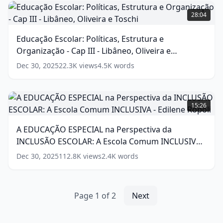
Educação
Escolar:
28:04
Políticas,
Estrutura
Educação Escolar: Políticas, Estrutura e
e
Organização - Cap III - Libâneo, Oliveira e
Organização
-
Toschi
(
14
words)
Dec 30, 2025
22.3K
views
4.5K
words
Cap
III
-
A
Libâneo,
EDUCAÇÃO
15:26
Oliveira
ESPECIAL
e
na
A EDUCAÇÃO ESPECIAL na Perspectiva da
Toschi
Perspectiva
(
14
INCLUSÃO ESCOLAR: A Escola Comum INCLUSIVA -
words)
da
INCLUSÃO
Edilene Ropoli
(
15
words)
Dec 30, 2025
112.8K
views
2.4K
words
ESCOLAR:
A
Escola
Comum
Page
1
of
2
Next
INCLUSIVA
-
Edilene