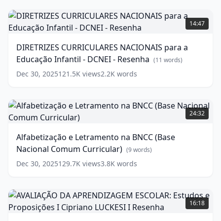
words)
1
(
19
DIRETRIZES
words)
CURRICULARES
14:47
NACIONAIS
para
DIRETRIZES CURRICULARES NACIONAIS para a
a
Educação Infantil - DCNEI - Resenha
Educação
(
11
words)
Infantil
Dec 30, 2025
121.5K
views
2.2K
words
-
DCNEI
-
Alfabetização
Resenha
e
(
11
24:32
words)
Letramento
na
Alfabetização e Letramento na BNCC (Base
BNCC
Nacional Comum Curricular)
(Base
(
9
words)
Nacional
Dec 30, 2025
129.7K
views
3.8K
words
Comum
Curricular)
AVALIAÇÃO
(
9
words)
DA
16:18
APRENDIZAGEM
ESCOLAR: