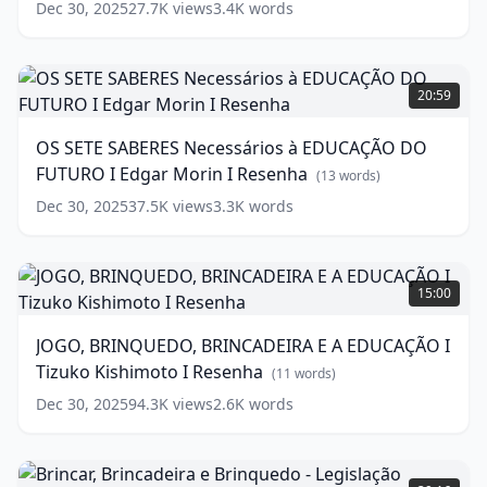
REGATTIERI
(
12
words)
Dec 30, 2025
27.7K
views
3.4K
words
-
Jane
CASTRO
OS
e
SETE
20:59
Marilza
SABERES
REGATTIERI
Necessários
(
12
OS SETE SABERES Necessários à EDUCAÇÃO DO
words)
à
FUTURO I Edgar Morin I Resenha
EDUCAÇÃO
(
13
words)
DO
Dec 30, 2025
37.5K
views
3.3K
words
FUTURO
I
Edgar
JOGO,
Morin
BRINQUEDO,
15:00
I
BRINCADEIRA
Resenha
E
(
13
JOGO, BRINQUEDO, BRINCADEIRA E A EDUCAÇÃO I
words)
A
Tizuko Kishimoto I Resenha
EDUCAÇÃO
(
11
words)
I
Dec 30, 2025
94.3K
views
2.6K
words
Tizuko
Kishimoto
I
Brincar,
Resenha
Brincadeira
(
11