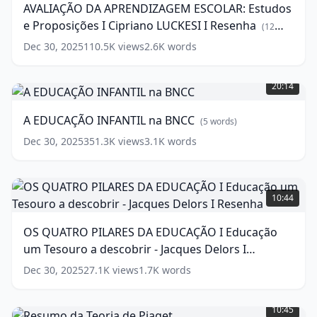
AVALIAÇÃO DA APRENDIZAGEM ESCOLAR: Estudos
Estudos
e Proposições I Cipriano LUCKESI I Resenha
e
(
12
Proposições
words)
Dec 30, 2025
110.5K
views
2.6K
words
I
A
Cipriano
EDUCAÇÃO
LUCKESI
20:14
INFANTIL
I
na
Resenha
(
12
A EDUCAÇÃO INFANTIL na BNCC
(
5
words)
BNCC
(
5
words)
words)
Dec 30, 2025
351.3K
views
3.1K
words
OS
QUATRO
10:44
PILARES
DA
OS QUATRO PILARES DA EDUCAÇÃO I Educação
EDUCAÇÃO
um Tesouro a descobrir - Jacques Delors I
I
Educação
Resenha
(
16
words)
Dec 30, 2025
27.1K
views
1.7K
words
um
Resumo
Tesouro
da
a
10:45