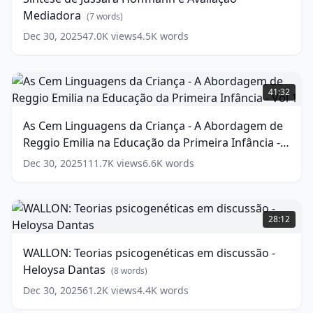
e
Mediadora
Avaliação
(
7
words)
Mediadora
(
7
Dec 30, 2025
47.0K
views
4.5K
words
words)
As
Cem
41:32
Linguagens
da
As Cem Linguagens da Criança - A Abordagem de
Criança
Reggio Emilia na Educação da Primeira Infância -
-
A
Vol 1
(
19
words)
Dec 30, 2025
111.7K
views
6.6K
words
Abordagem
de
Reggio
WALLON:
Emilia
Teorias
28:12
na
psicogenéticas
Educação
em
WALLON: Teorias psicogenéticas em discussão -
da
discussão
Heloysa Dantas
Primeira
-
(
8
words)
Infância
Heloysa
Dec 30, 2025
61.2K
views
4.4K
words
-
Dantas
(
8
Vol