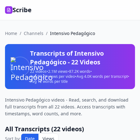
Scribe
Home
/
Channels
/
Intensivo Pedagógico
Transcripts of
Intensivo
Pedagógico
-
22
Videos
22
videos
•
2.1M
views
•
87.2K
words
•
Avg
97.7K
views per video
•
Avg
4.0K
words per transcript
•
Avg
12
words per title
Intensivo Pedagógico videos - Read, search, and download
full transcripts from all 22 videos. Access transcripts with
timestamps, word counts, and more.
All Transcripts (
22
videos)
Sort by:
Date
Views