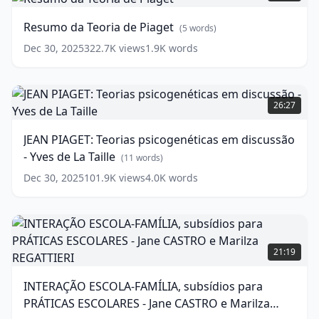
Teoria
descobrir
de
-
Resumo da Teoria de Piaget
(
5
words)
Piaget
Jacques
(
5
Delors
words)
Dec 30, 2025
322.7K
views
1.9K
words
I
Resenha
(
16
JEAN
words)
PIAGET:
26:27
Teorias
psicogenéticas
JEAN PIAGET: Teorias psicogenéticas em discussão
em
- Yves de La Taille
discussão
(
11
words)
-
Dec 30, 2025
101.9K
views
4.0K
words
Yves
de
La
Taille
(
11
INTERAÇÃO
words)
ESCOLA-
21:19
FAMÍLIA,
subsídios
INTERAÇÃO ESCOLA-FAMÍLIA, subsídios para
para
PRÁTICAS ESCOLARES - Jane CASTRO e Marilza
PRÁTICAS
ESCOLARES