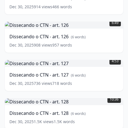
125
(
6
Dec 30, 2025
914
views
466
words
words)
Dissecando
o
6:49
CTN
-
Dissecando o CTN - art. 126
(
6
words)
art.
126
(
6
Dec 30, 2025
908
views
957
words
words)
Dissecando
o
4:53
CTN
-
Dissecando o CTN - art. 127
(
6
words)
art.
127
(
6
Dec 30, 2025
736
views
718
words
words)
Dissecando
o
10:36
CTN
-
Dissecando o CTN - art. 128
(
6
words)
art.
128
(
6
Dec 30, 2025
1.5K
views
1.5K
words
words)