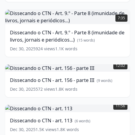
II
-
Dissecando
Decadência
o
7:35
e
CTN
Prescrição.
-
Dissecando o CTN - Art. 9.º - Parte 8 (imunidade de
Art.
(
13
livros, jornais e periódicos...)
words)
9.º
(
15
words)
-
Dec 30, 2025
924
views
1.1K
words
Parte
Dissecando
8
o
(imunidade
12:02
CTN
de
-
livros,
Dissecando o CTN - art. 156 - parte III
(
9
words)
art.
jornais
156
e
Dec 30, 2025
572
views
1.8K
words
-
periódicos...)
Dissecando
parte
(
15
o
III
11:56
(
9
words)
CTN
words)
-
Dissecando o CTN - art. 113
(
6
words)
art.
113
(
6
Dec 30, 2025
1.5K
views
1.8K
words
words)