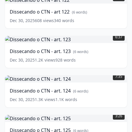
CTN
-
Dissecando o CTN - art 122
(
6
words)
art
122
(
6
Dec 30, 2025
608
views
340
words
words)
Dissecando
o
6:37
CTN
-
Dissecando o CTN - art. 123
(
6
words)
art.
123
(
6
Dec 30, 2025
1.2K
views
928
words
words)
Dissecando
o
7:35
CTN
-
Dissecando o CTN - art. 124
(
6
words)
art.
124
(
6
Dec 30, 2025
1.3K
views
1.1K
words
words)
Dissecando
o
3:26
CTN
-
Dissecando o CTN - art. 125
(
6
words)
art.