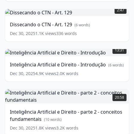
Dissecando
o
2:47
CTN
-
Dissecando o CTN - Art. 129
(
6
words)
Art.
129
(
6
Dec 30, 2025
1.1K
views
336
words
words)
Inteligência
Artificial
13:31
e
Direito
Inteligência Artificial e Direito - Introdução
(
6
words)
-
Introdução
(
6
Dec 30, 2025
4.9K
views
2.0K
words
words)
Inteligência
Artificial
20:58
e
Direito
Inteligência Artificial e Direito - parte 2 - conceitos
-
fundamentais
parte
(
10
words)
2
Dec 30, 2025
1.8K
views
3.2K
words
-