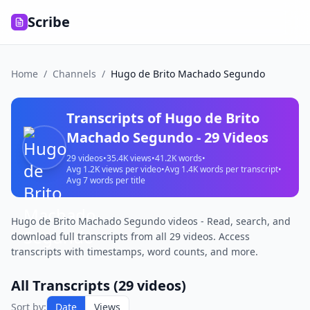
Scribe
Home
/
Channels
/
Hugo de Brito Machado Segundo
Transcripts of
Hugo de Brito
Machado Segundo
-
29
Videos
29
videos
•
35.4K
views
•
41.2K
words
•
Avg
1.2K
views per video
•
Avg
1.4K
words per transcript
•
Avg
7
words per title
Hugo de Brito Machado Segundo videos - Read, search, and
download full transcripts from all 29 videos. Access
transcripts with timestamps, word counts, and more.
All Transcripts (
29
videos)
Sort by:
Date
Views