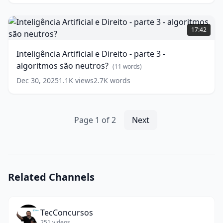
conceitos
fundamentais
Inteligência
(
10
words)
Artificial
17:42
e
Direito
Inteligência Artificial e Direito - parte 3 -
-
algoritmos são neutros?
parte
(
11
words)
3
Dec 30, 2025
1.1K
views
2.7K
words
-
algoritmos
são
neutros?
Page
1
of
2
Next
(
11
words)
Related Channels
TecConcursos
251
videos