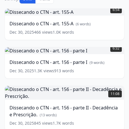
Dissecando
o
6:54
CTN
-
Dissecando o CTN - art. 155-A
(
6
words)
art.
155-
Dec 30, 2025
466
views
1.0K
words
A
(
6
Dissecando
words)
o
6:32
CTN
-
Dissecando o CTN - art. 156 - parte I
(
9
words)
art.
156
Dec 30, 2025
1.3K
views
913
words
-
parte
Dissecando
I
(
9
o
words)
11:08
CTN
-
Dissecando o CTN - art. 156 - parte II - Decadência
art.
e Prescrição.
156
(
13
words)
-
Dec 30, 2025
845
views
1.7K
words
parte