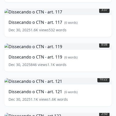
Dissecando
o
3:37
CTN
-
Dissecando o CTN - art. 117
(
6
words)
art.
117
(
6
Dec 30, 2025
1.6K
views
532
words
words)
Dissecando
o
8:08
CTN
-
Dissecando o CTN - art. 119
(
6
words)
art.
119
(
6
Dec 30, 2025
846
views
1.1K
words
words)
Dissecando
o
10:22
CTN
-
Dissecando o CTN - art. 121
(
6
words)
art.
121
(
6
Dec 30, 2025
1.1K
views
1.6K
words
words)
Dissecando
o
2:50